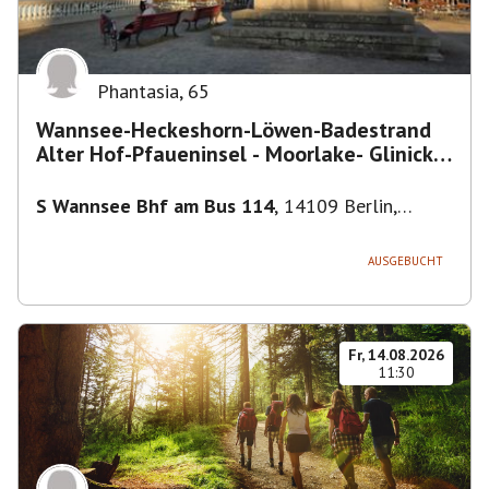
Phantasia
,
65
Wannsee-Heckeshorn-Löwen-Badestrand
Alter Hof-Pfaueninsel - Moorlake- Glinicker
Brücke-
S Wannsee Bhf am Bus 114
,
14109 Berlin,
Deutschland
AUSGEBUCHT
Fr, 14.08.2026
11:30