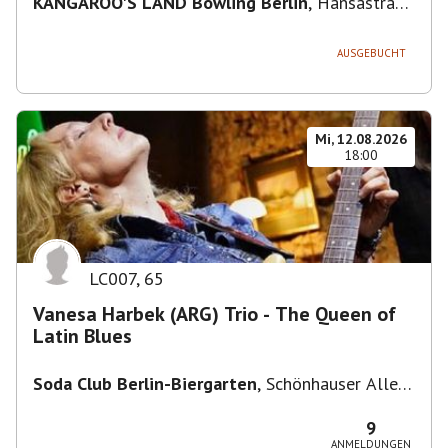
KANGAROO'S LAND Bowling Berlin
,
Hansastraße
236, 13051 Berlin-Bezirk Lichtenberg,
Deutschland
AUSGEBUCHT
Mi, 12.08.2026
18:00
LC007
,
65
Vanesa Harbek (ARG) Trio - The Queen of
Latin Blues
Soda Club Berlin-Biergarten
,
Schönhauser Allee
36, 10435 Berlin, Deutschland
9
ANMELDUNGEN