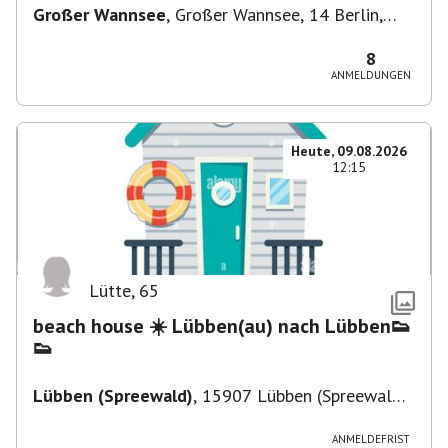
Großer Wannsee
,
Großer Wannsee, 14 Berlin,
Deutschland
8
ANMELDUNGEN
Heute, 09.08.2026
12:15
Lütte
,
65
beach house ☀️ Lübben(au) nach Lübben👟
👟
Lübben (Spreewald)
,
15907 Lübben (Spreewald),
Deutschland
ANMELDEFRIST