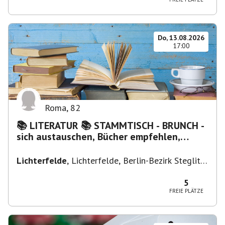
Do, 13.08.2026
17:00
Roma
,
82
📚 LITERATUR 📚 STAMMTISCH - BRUNCH -
sich austauschen, Bücher empfehlen,
Lesen/Vorlesen
Lichterfelde
,
Lichterfelde, Berlin-Bezirk Steglitz-
Zehlendorf, Deutschland
5
FREIE PLÄTZE