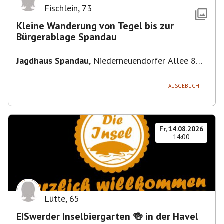
Fischlein
,
73
Kleine Wanderung von Tegel bis zur
Bürgerablage Spandau
Jagdhaus Spandau
,
Niederneuendorfer Allee 80,
13587 Berlin
AUSGEBUCHT
Fr, 14.08.2026
14:00
Lütte
,
65
EISwerder Inselbiergarten 🍻 in der Havel