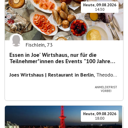
Heute, 09.08.2026
14:30
Fischlein
,
73
Essen in Joe' Wirtshaus, nur für die
Teilnehmer*innen des Events "100 Jahre
Funkturm"
Joes Wirtshaus | Restaurant in Berlin
,
Theodor-
Heuss-Platz 10, 14052 Berlin, U Theodor- Heuss
-Platz
ANMELDEFRIST
VORBEI
Heute, 09.08.2026
18:00