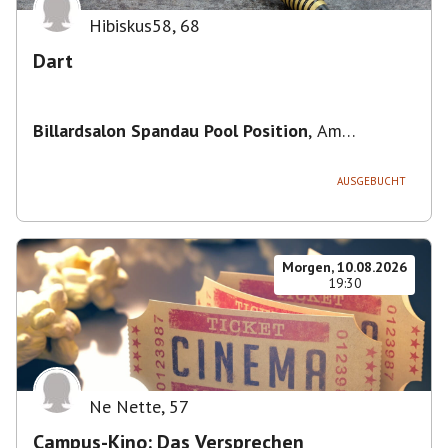
Hibiskus58
,
68
Dart
Billardsalon Spandau Pool Position
,
Am
Juliusturm 31, 13599 Berlin, Deutschland
AUSGEBUCHT
Morgen, 10.08.2026
19:30
Ne Nette
,
57
Campus-Kino: Das Versprechen