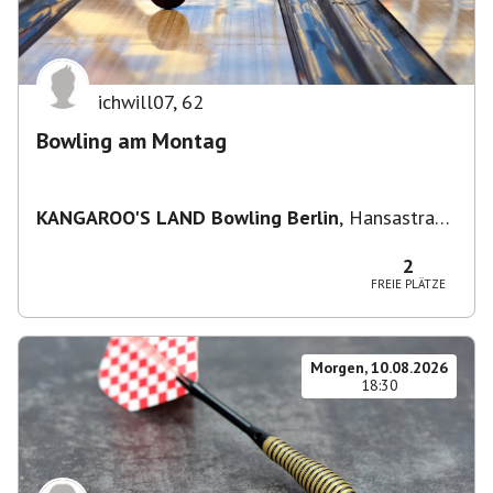
ichwill07
,
62
Bowling am Montag
KANGAROO'S LAND Bowling Berlin
,
Hansastraße
236, 13051 Berlin-Bezirk Lichtenberg,
Deutschland
2
FREIE PLÄTZE
Morgen, 10.08.2026
18:30