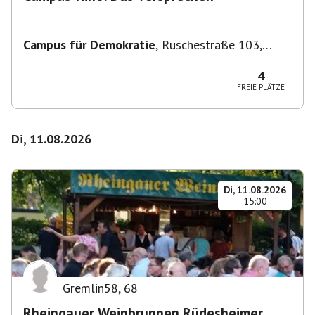
Campus für Demokratie
,
Ruschestraße 103,
10365 Berlin-Bezirk Lichtenberg, Deutschland
4
FREIE PLÄTZE
Di, 11.08.2026
Di, 11.08.2026
15:00
Gremlin58
,
68
Rheingauer Weinbrunnen Rüdesheimer