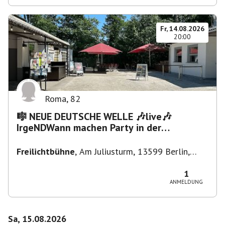
Fr, 14.08.2026
20:00
Roma
,
82
🎼 NEUE DEUTSCHE WELLE 🎶live🎶
IrgeNDWann machen Party in der
Freilichtbühne bis "...die Schule🔥"
Freilichtbühne
,
Am Juliusturm, 13599 Berlin,
Deutschland
1
ANMELDUNG
Sa, 15.08.2026