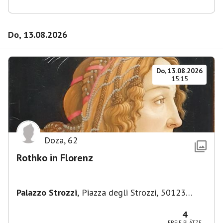
Do, 13.08.2026
Do, 13.08.2026
15:15
Doza
,
62
Rothko in Florenz
Palazzo Strozzi
,
Piazza degli Strozzi, 50123
Firenze FI, Italien
4
FREIE PLÄTZE