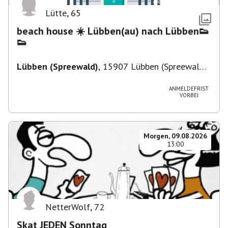
Lütte
,
65
beach house ☀️ Lübben(au) nach Lübben👟
👟
Lübben (Spreewald)
,
15907 Lübben (Spreewald),
Deutschland
ANMELDEFRIST
VORBEI
Morgen, 09.08.2026
13:00
NetterWolf
,
72
Skat JEDEN Sonntag