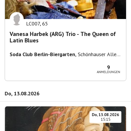
LC007
,
65
Vanesa Harbek (ARG) Trio - The Queen of
Latin Blues
Soda Club Berlin-Biergarten
,
Schönhauser Allee
36, 10435 Berlin, Deutschland
9
ANMELDUNGEN
Do, 13.08.2026
Do, 13.08.2026
15:15