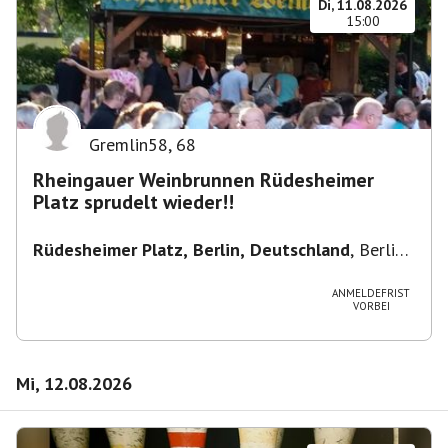
Di, 11.08.2026
15:00
Gremlin58
,
68
Rheingauer Weinbrunnen Rüdesheimer
Platz sprudelt wieder!!
Rüdesheimer Platz, Berlin, Deutschland
,
Berlin-
Wilmersdorf Rüdesheimer Platz
ANMELDEFRIST
VORBEI
Mi, 12.08.2026