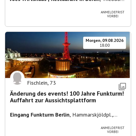
Heuss-Platz 10, 14052 Berlin, U Theodor- Heuss
-Platz
ANMELDEFRIST
VORBEI
Morgen, 09.08.2026
18:00
Fischlein
,
73
Änderung des events! 100 Jahre Funkturm!
Auffahrt zur Aussichtsplattform
Eingang Funkturm Berlin
,
Hammarskjöldpl.,
14055 Berlin, Deutschland
ANMELDEFRIST
VORBEI