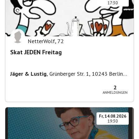
17:30
NetterWolf
,
72
Skat JEDEN Freitag
Jäger & Lustig
,
Grünberger Str. 1, 10243 Berlin-
Bezirk Friedrichshain-Kreuzberg, Deutschland
2
ANMELDUNGEN
Fr, 14.08.2026
19:30