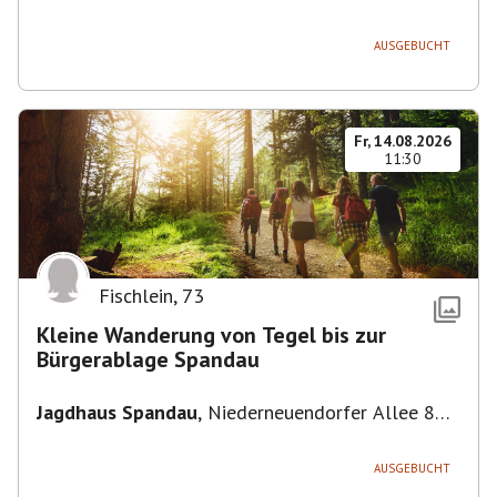
Deutschland
AUSGEBUCHT
Fr, 14.08.2026
11:30
Fischlein
,
73
Kleine Wanderung von Tegel bis zur
Bürgerablage Spandau
Jagdhaus Spandau
,
Niederneuendorfer Allee 80,
13587 Berlin
AUSGEBUCHT