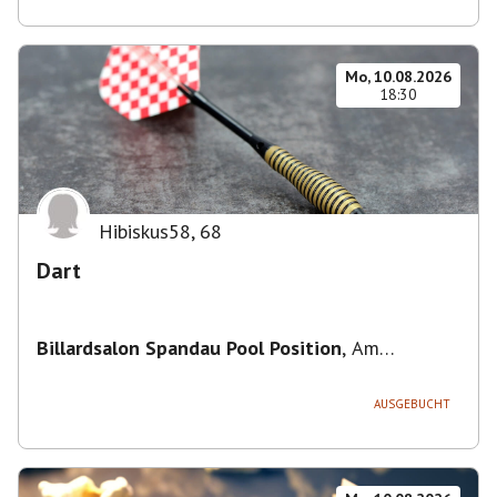
Mo, 10.08.2026
18:30
Hibiskus58
,
68
Dart
Billardsalon Spandau Pool Position
,
Am
Juliusturm 31, 13599 Berlin, Deutschland
AUSGEBUCHT