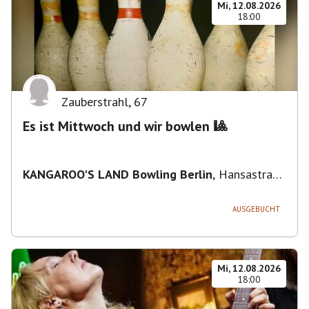
Mi, 12.08.2026
18:00
Zauberstrahl
,
67
Es ist Mittwoch und wir bowlen 🎱
KANGAROO'S LAND Bowling Berlin
,
Hansastraße
236, 13051 Berlin-Bezirk Lichtenberg,
Deutschland
AUSGEBUCHT
Mi, 12.08.2026
18:00