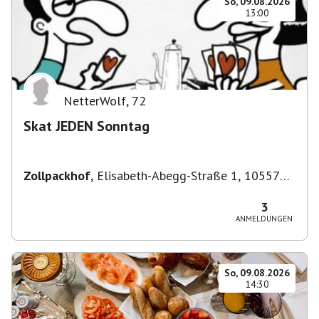
So, 09.08.2026
13:00
NetterWolf
,
72
Skat JEDEN Sonntag
Zollpackhof
,
Elisabeth-Abegg-Straße 1, 10557
Berlin, Deutschland
3
ANMELDUNGEN
So, 09.08.2026
14:30