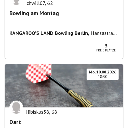
ichwill07
,
62
Bowling am Montag
KANGAROO'S LAND Bowling Berlin
,
Hansastraße
236, 13051 Berlin-Bezirk Lichtenberg,
Deutschland
3
FREIE PLÄTZE
Mo, 10.08.2026
18:30
Hibiskus58
,
68
Dart