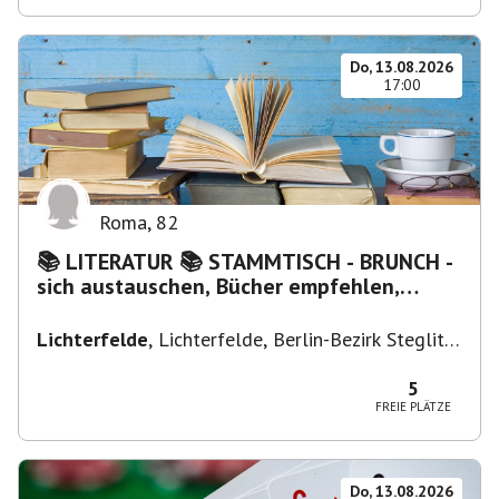
Do, 13.08.2026
17:00
Roma
,
82
📚 LITERATUR 📚 STAMMTISCH - BRUNCH -
sich austauschen, Bücher empfehlen,
Lesen/Vorlesen
Lichterfelde
,
Lichterfelde, Berlin-Bezirk Steglitz-
Zehlendorf, Deutschland
5
FREIE PLÄTZE
Do, 13.08.2026