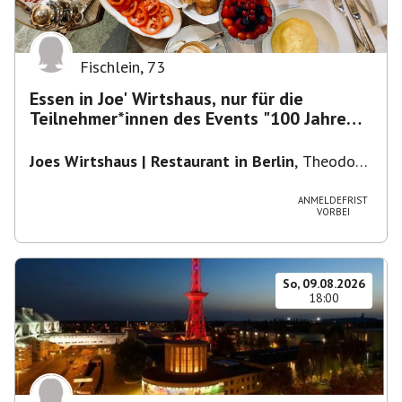
Fischlein
,
73
Essen in Joe' Wirtshaus, nur für die
Teilnehmer*innen des Events "100 Jahre
Funkturm"
Joes Wirtshaus | Restaurant in Berlin
,
Theodor-
Heuss-Platz 10, 14052 Berlin, U Theodor- Heuss
-Platz
ANMELDEFRIST
VORBEI
So, 09.08.2026
18:00