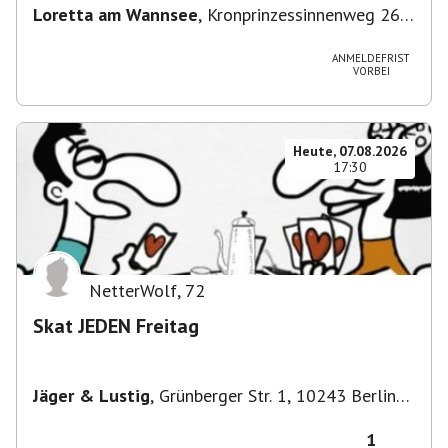
Loretta am Wannsee
,
Kronprinzessinnenweg 260,
14109 Berlin, Deutschland
ANMELDEFRIST
VORBEI
Heute, 07.08.2026
17:30
NetterWolf
,
72
Skat JEDEN Freitag
Jäger & Lustig
,
Grünberger Str. 1, 10243 Berlin-
Bezirk Friedrichshain-Kreuzberg, Deutschland
1