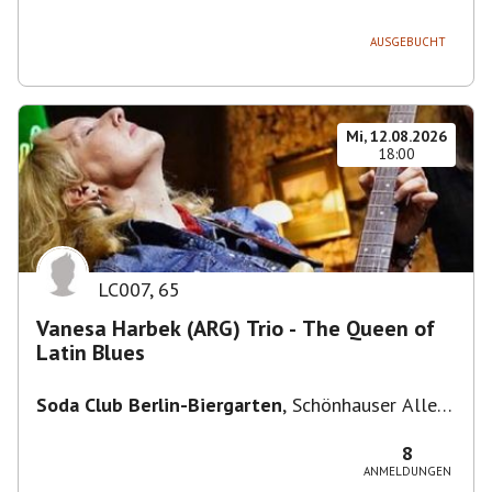
236, 13051 Berlin-Bezirk Lichtenberg,
Deutschland
AUSGEBUCHT
Mi, 12.08.2026
18:00
LC007
,
65
Vanesa Harbek (ARG) Trio - The Queen of
Latin Blues
Soda Club Berlin-Biergarten
,
Schönhauser Allee
36, 10435 Berlin, Deutschland
8
ANMELDUNGEN