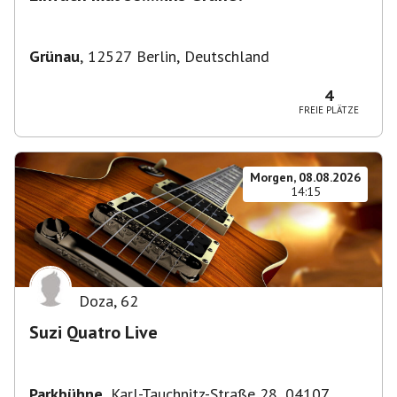
Grünau
,
12527 Berlin, Deutschland
4
FREIE PLÄTZE
Morgen, 08.08.2026
14:15
Doza
,
62
Suzi Quatro Live
Parkbühne
,
Karl-Tauchnitz-Straße 28, 04107