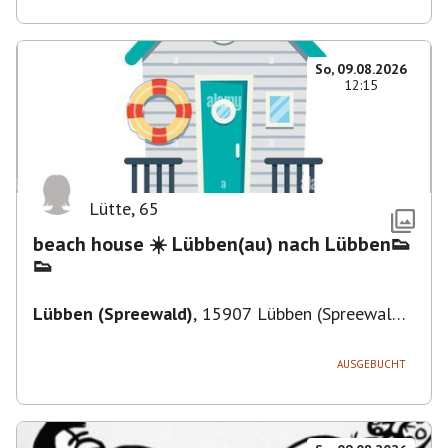
So, 09.08.2026
12:15
Lütte
,
65
beach house ☀️ Lübben(au) nach Lübben👟
👟
Lübben (Spreewald)
,
15907 Lübben (Spreewald),
Deutschland
AUSGEBUCHT