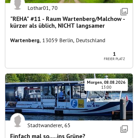
Lothar01
,
70
"REHA" #11 - Raum Wartenberg/Malchow -
kürzer als üblich, NICHT langsamer
Wartenberg
,
13059 Berlin, Deutschland
1
FREIER PLATZ
Morgen, 08.08.2026
13:00
Stadtwanderer
,
65
Einfach mal so.....ins Grüne?