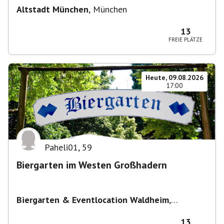
Altstadt München
,
München
13
FREIE PLÄTZE
Heute, 09.08.2026
17:00
Paheli01
,
59
Biergarten im Westen Großhadern
Biergarten & Eventlocation Waldheim
,
Waldheim 1, 81377 München, Deutschland
13