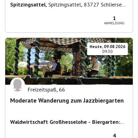
Spitzingsattel
,
Spitzingsattel, 83727 Schliersee,
Deutschland
1
ANMELDUNG
Heute, 09.08.2026
09:30
Freizeitspaß
,
66
Moderate Wanderung zum Jazzbiergarten
Waldwirtschaft Großhesselohe - Biergarten:
täglich bei schönem Wetter ab 10:00 Uhr -
Restaurant : Mo & Di Ruhetag
,
Georg-Kalb-
4