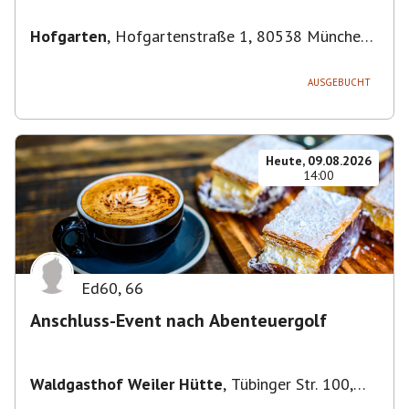
Hofgarten
,
Hofgartenstraße 1, 80538 München,
Deutschland
AUSGEBUCHT
Heute, 09.08.2026
14:00
Ed60
,
66
Anschluss-Event nach Abenteuergolf
Waldgasthof Weiler Hütte
,
Tübinger Str. 100,
71093 Weil im Schönbuch, Deutschland