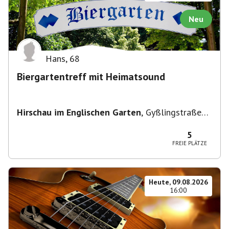
Neu
Hans
,
68
Biergartentreff mit Heimatsound
Hirschau im Englischen Garten
,
Gyßlingstraße
15, 80805 München-Schwabing-Freimann,
Deutschland
5
FREIE PLÄTZE
Heute, 09.08.2026
16:00