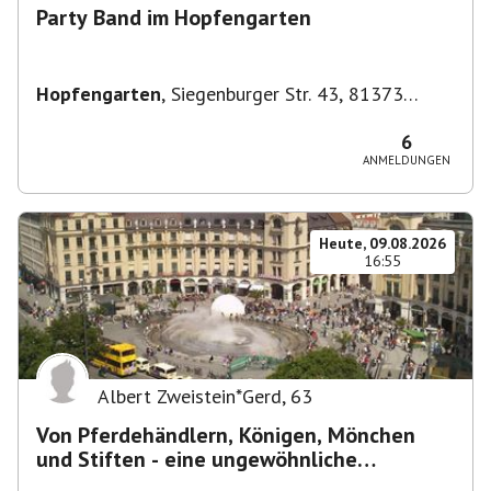
Party Band im Hopfengarten
Hopfengarten
,
Siegenburger Str. 43, 81373
München-Sendling-Westpark, Deutschland
6
ANMELDUNGEN
Heute, 09.08.2026
16:55
Albert Zweistein*Gerd
,
63
Von Pferdehändlern, Königen, Mönchen
und Stiften - eine ungewöhnliche
Stadtführung