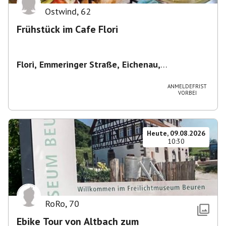
Ostwind
,
62
Frühstück im Cafe Flori
Flori, Emmeringer Straße, Eichenau,
Deutschland
,
Café Flori in Eichenau
ANMELDEFRIST
VORBEI
Heute, 09.08.2026
10:30
RoRo
,
70
Ebike Tour von Altbach zum