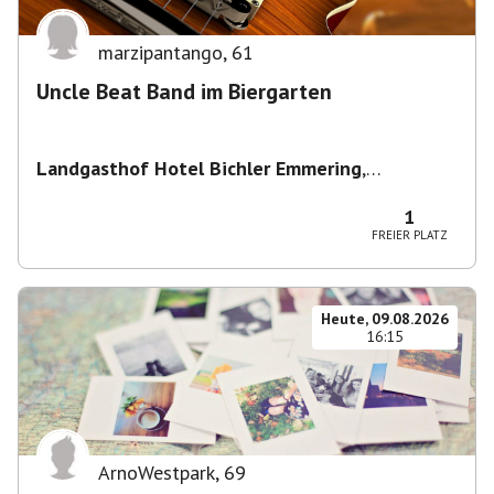
marzipantango
,
61
Uncle Beat Band im Biergarten
Landgasthof Hotel Bichler Emmering
,
Hauptstraße 14, 83550 Emmering, Deutschland
1
FREIER PLATZ
Heute, 09.08.2026
16:15
ArnoWestpark
,
69