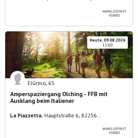
Stuttgart-Bad Cannstatt, Deutschland
ANMELDEFRIST
VORBEI
Heute, 09.08.2026
11:00
ElGreco
,
65
Amperspaziergang Olching - FFB mit
Ausklang beim Italiener
La Piazzetta
,
Hauptstraße 6, 82256
Fürstenfeldbruck, Deutschland
ANMELDEFRIST
VORBEI