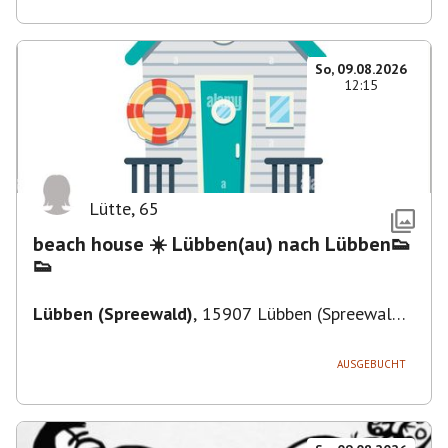
So, 09.08.2026
12:15
Lütte
,
65
beach house ☀️ Lübben(au) nach Lübben👟
👟
Lübben (Spreewald)
,
15907 Lübben (Spreewald),
Deutschland
AUSGEBUCHT