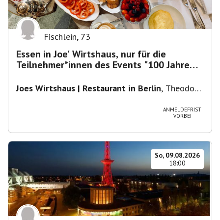
Fischlein
,
73
Essen in Joe' Wirtshaus, nur für die
Teilnehmer*innen des Events "100 Jahre
Funkturm"
Joes Wirtshaus | Restaurant in Berlin
,
Theodor-
Heuss-Platz 10, 14052 Berlin, U Theodor- Heuss
-Platz
ANMELDEFRIST
VORBEI
So, 09.08.2026
18:00