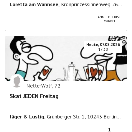
Loretta am Wannsee
,
Kronprinzessinnenweg 260,
14109 Berlin, Deutschland
ANMELDEFRIST
VORBEI
Heute, 07.08.2026
17:30
NetterWolf
,
72
Skat JEDEN Freitag
Jäger & Lustig
,
Grünberger Str. 1, 10243 Berlin-
Bezirk Friedrichshain-Kreuzberg, Deutschland
1