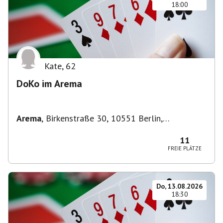
18:00
Kate
,
62
DoKo im Arema
Arema
,
Birkenstraße 30, 10551 Berlin,
Deutschland
11
FREIE PLÄTZE
Do, 13.08.2026
18:30