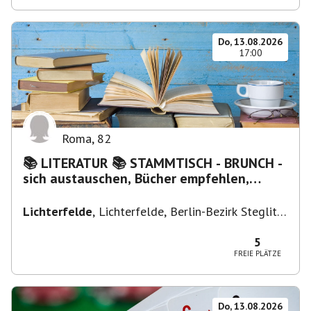
Do, 13.08.2026
17:00
Roma
,
82
📚 LITERATUR 📚 STAMMTISCH - BRUNCH -
sich austauschen, Bücher empfehlen,
Lesen/Vorlesen
Lichterfelde
,
Lichterfelde, Berlin-Bezirk Steglitz-
Zehlendorf, Deutschland
5
FREIE PLÄTZE
Do, 13.08.2026