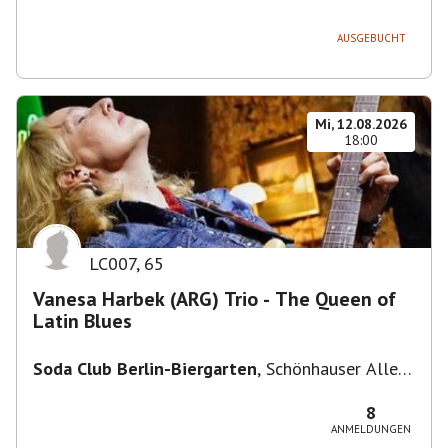
236, 13051 Berlin-Bezirk Lichtenberg,
Deutschland
AUSGEBUCHT
Mi, 12.08.2026
18:00
LC007
,
65
Vanesa Harbek (ARG) Trio - The Queen of
Latin Blues
Soda Club Berlin-Biergarten
,
Schönhauser Allee
36, 10435 Berlin, Deutschland
8
ANMELDUNGEN