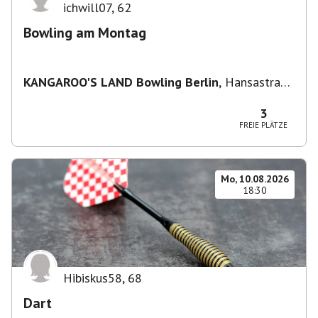
ichwill07
,
62
Bowling am Montag
KANGAROO'S LAND Bowling Berlin
,
Hansastraße
236, 13051 Berlin-Bezirk Lichtenberg,
Deutschland
3
FREIE PLÄTZE
Mo, 10.08.2026
18:30
Hibiskus58
,
68
Dart