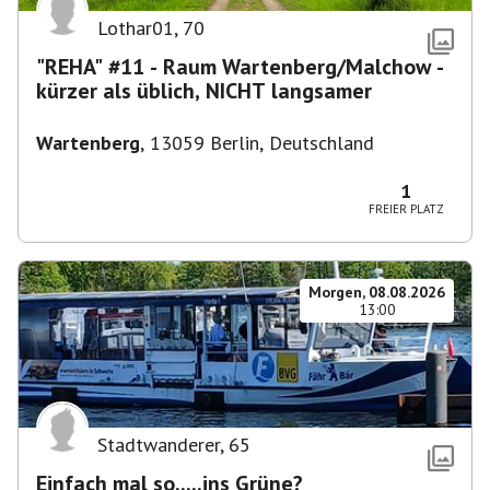
Lothar01
,
70
"REHA" #11 - Raum Wartenberg/Malchow -
kürzer als üblich, NICHT langsamer
Wartenberg
,
13059 Berlin, Deutschland
1
FREIER PLATZ
Morgen, 08.08.2026
13:00
Stadtwanderer
,
65
Einfach mal so.....ins Grüne?