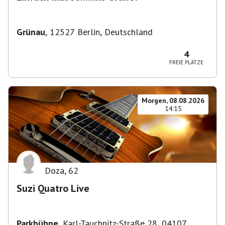
Grünau
,
12527 Berlin, Deutschland
4
FREIE PLÄTZE
Morgen, 08.08.2026
14:15
Doza
,
62
Suzi Quatro Live
Parkbühne
,
Karl-Tauchnitz-Straße 28, 04107