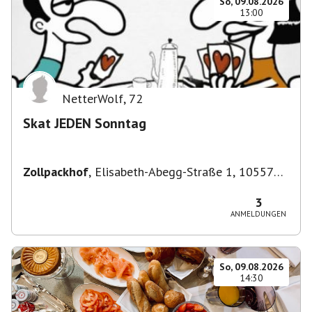
So, 09.08.2026
13:00
NetterWolf
,
72
Skat JEDEN Sonntag
Zollpackhof
,
Elisabeth-Abegg-Straße 1, 10557
Berlin, Deutschland
3
ANMELDUNGEN
So, 09.08.2026
14:30