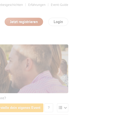
ebesgeschichten
Erfahrungen
Event-Guide
Jetzt registrieren
Login
mmt?
rstelle dein eigenes Event
?