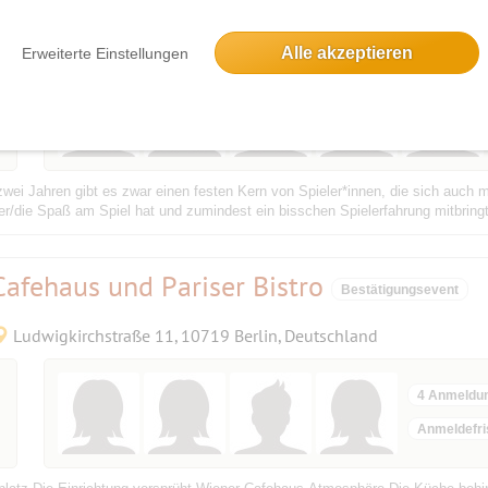
U-Bahnhof, Bayerischer Pl., 10779 Berlin, Deutschland
Alle akzeptieren
Erweiterte Einstellungen
zwei Jahren gibt es zwar einen festen Kern von Spieler*innen, die sich au
der/die Spaß am Spiel hat und zumindest ein bisschen Spielerfahrung mitbringt.
afehaus und Pariser Bistro
Bestätigungsevent
Ludwigkirchstraße 11, 10719 Berlin, Deutschland
4 Anmeldu
Anmeldefri