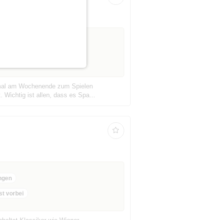
ab 40 Jahre
5 Anmeldungen
Anmeldefrist vorbei
ch mal am Wochenende zum Spielen
 Wichtig ist allen, dass es Spa...
ngen
st vorbei