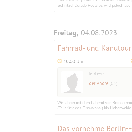
Das Manzini gilt als Institution am Fasane
Schnitzel,Dorade Royal,es wird jedoch auch
Freitag,
04.08.2023
Fahrrad- und Kanutour
10:00 Uhr
Initiator
der André
(65)
Wir fahren mit dem Fahrrad von Bernau nac
(Teilstück des Finowkanal) bis Liebenwald
Das vornehme Berlin---