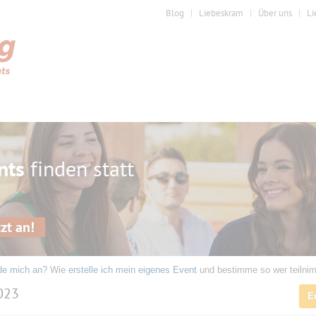
Blog
Liebeskram
Über uns
Li
nts
finden statt
zt an!
de mich an
? Wie
erstelle ich mein eigenes Event
und bestimme so wer teilni
2023
E