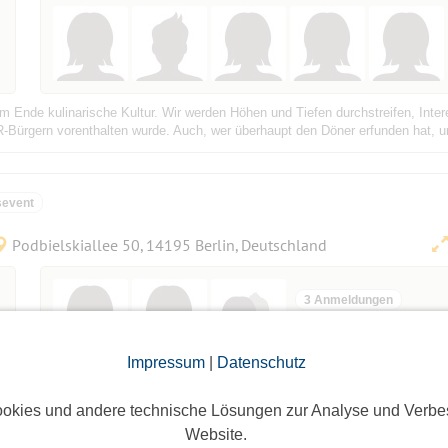
am Ende kulinarische Kultur. Wir werden Höhen und Tiefen durchstreifen, Inter
Bürgern vorenthalten wurde. Auch, wer überhaupt den Döner erfunden hat, u
sevent
Podbielskiallee 50, 14195 Berlin, Deutschland
3 Anmeldungen
Anmeldefrist vorbei
Impressum
|
Datenschutz
okies und andere technische Lösungen zur Analyse und Verbe
Website.