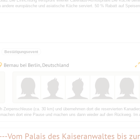
nplatz.Die Einrichtung versprüht Wiener Cafehaus-Atmosphäre.Die Küche behin
 andere europäische und asiatische Küche serviert. 50 % Rabatt auf Speisen 
Bestätigungsevent
Bernau bei Berlin, Deutschland
h Zerpenschleuse (ca. 30 km) und übernehmen dort die reservierten Kanadier
e machen dort eine Pause und machen uns dann wieder auf den Rückweg. Im A
--Vom Palais des Kaiseranwaltes bis zur