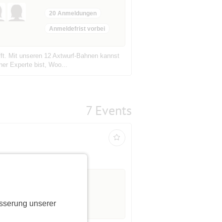
20 Anmeldungen
Anmeldefrist vorbei
fft. Mit unseren 12 Axtwurf-Bahnen kannst
ner Experte bist, Woo...
7 Events
sserung unserer