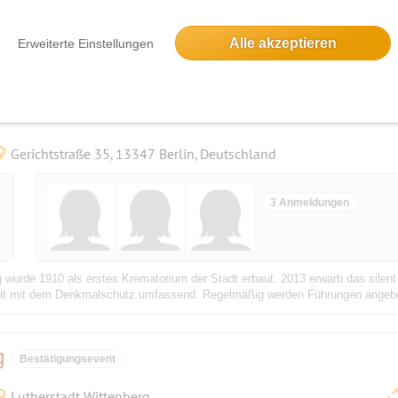
 11 km lang. Die Geschwindigkeit wird 4,5 km/h betragen. Sie beginnt an der 
 Dann über den Müggelberg zum Teufelsee und Rübezahl. Im Anschluss laufen 
Alle akzeptieren
Erweiterte Einstellungen
ulturquartier - Historische Führung Sil
Gerichtstraße 35, 13347 Berlin, Deutschland
3 Anmeldungen
urde 1910 als erstes Krematorium der Stadt erbaut. 2013 erwarb das silent 
t mit dem Denkmalschutz umfassend. Regelmäßig werden Führungen angeboten
rg
Bestätigungsevent
Lutherstadt Wittenberg