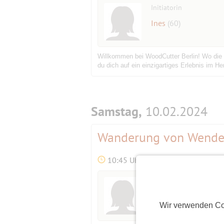
Initiatorin
Ines
(60)
Willkommen bei WoodCutter Berlin! Wo die K
du dich auf ein einzigartiges Erlebnis im H
Samstag,
10.02.2024
Wanderung von Wenden
10:45 Uhr
Initiatorin
Clara_Bln
(64)
Wir verwenden Co