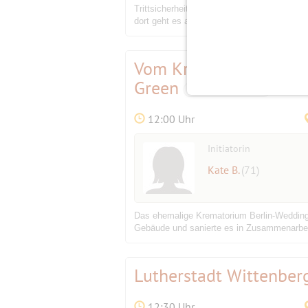
Trittsicherheit notwendig! Die Tour ist ca
dort geht es an der Dahme bis Marienlust.
Vom Krematorium zum K
Green
Bestätigungsevent
12:00 Uhr
Initiatorin
Kate B.
(71)
Das ehemalige Krematorium Berlin-Wedding w
Gebäude und sanierte es in Zusammenarbei
Lutherstadt Wittenbe
12:30 Uhr