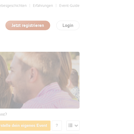
ebesgeschichten
Erfahrungen
Event-Guide
Jetzt registrieren
Login
mmt?
rstelle dein eigenes Event
?