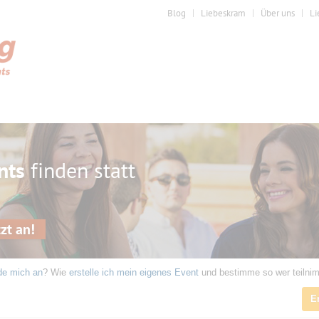
Blog
Liebeskram
Über uns
Li
nts
finden statt
zt an!
de mich an
? Wie
erstelle ich mein eigenes Event
und bestimme so wer teilni
E