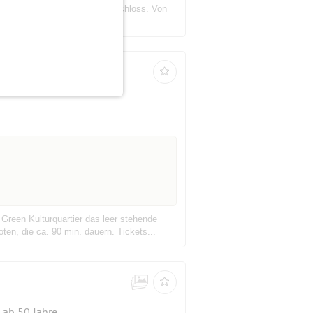
Fähre Müggelbergallee/ Wendenschloss. Von
wir am Müggelsee entlang ...
ent
Green Kulturquartier das leer stehende
, die ca. 90 min. dauern. Tickets...
ab 50 Jahre