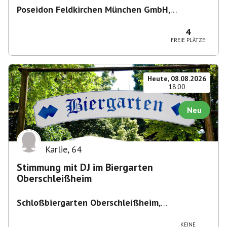
Poseidon Feldkirchen München GmbH
,
Bahnhofstraße 19, 85622 Feldkirchen,
Deutschland
4
FREIE PLÄTZE
Heute, 08.08.2026
18:00
Neu
Karlie
,
64
Stimmung mit DJ im Biergarten
Oberschleißheim
Schloßbiergarten Oberschleißheim
,
Maximilianshof 2, 85764 Oberschleißheim,
Deutschland
KEINE