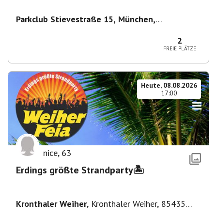
Parkclub Stievestraße 15, München,
Deutschland
,
München
2
FREIE PLÄTZE
Heute, 08.08.2026
17:00
nice
,
63
Erdings größte Strandparty🏝️
Kronthaler Weiher
,
Kronthaler Weiher, 85435
Erding