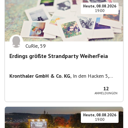
Heute, 08.08.2026
19:00
CuRie
,
59
Erdings größte Strandparty WeiherFeia
Kronthaler GmbH & Co. KG
,
In den Hacken 5,
85435 Erding, Deutschland
12
ANMELDUNGEN
Heute, 08.08.2026
19:00