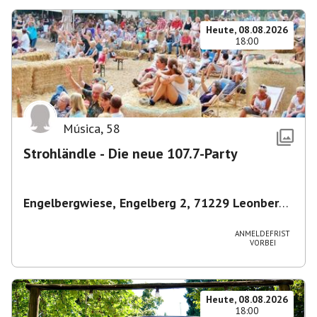
Heute, 08.08.2026
18:00
Música
,
58
Strohländle - Die neue 107.7-Party
Engelbergwiese, Engelberg 2, 71229 Leonberg,
Deutschland
,
Leonberg
ANMELDEFRIST
VORBEI
Heute, 08.08.2026
18:00