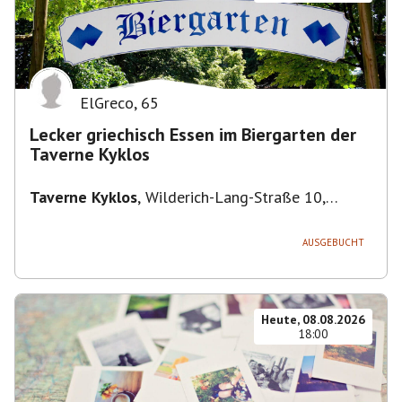
ElGreco
,
65
Lecker griechisch Essen im Biergarten der
Taverne Kyklos
Taverne Kyklos
,
Wilderich-Lang-Straße 10,
80634 München-Neuhausen-Nymphenburg,
Deutschland
AUSGEBUCHT
Heute, 08.08.2026
18:00