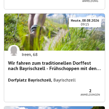
ANMELDUNG
Heute, 08.08.2026
09:15
Ireen
,
68
Wir fahren zum traditionellen Dorffest
nach Bayrischzell - Frühschoppen mit den
Dixielandlern.....
Dorfplatz Bayrischzell
,
Bayrischzell
2
ANMELDUNGEN