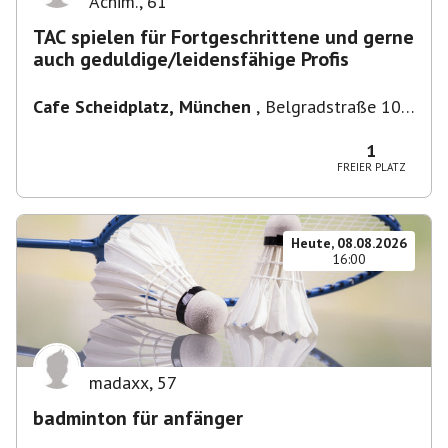
Achim.
,
61
TAC spielen für Fortgeschrittene und gerne
auch geduldige/leidensfähige Profis
Cafe Scheidplatz, München
,
Belgradstraße 104,
80804 München, Deutschland bei U-
Bahnhaltestelle Scheidplatz U2//U3
1
FREIER PLATZ
Heute, 08.08.2026
16:00
madaxx
,
57
badminton für anfänger