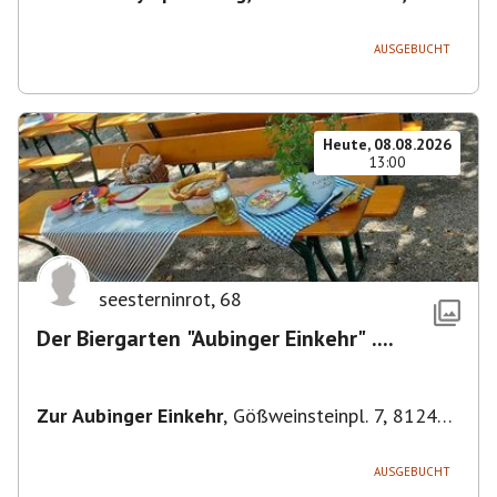
80638 München, Deutschland
,
München
AUSGEBUCHT
Heute, 08.08.2026
13:00
seesterninrot
,
68
Der Biergarten "Aubinger Einkehr" ....
Zur Aubinger Einkehr
,
Gößweinsteinpl. 7, 81249
München, Deutschland
AUSGEBUCHT