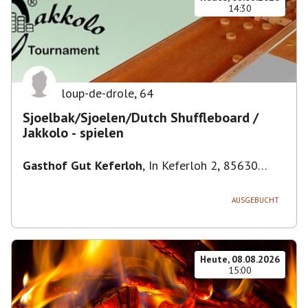
14:30
loup-de-drole
,
64
Sjoelbak/Sjoelen/Dutch Shuffleboard /
Jakkolo - spielen
Gasthof Gut Keferloh
,
In Keferloh 2, 85630
Grasbrunn, Deutschland
AUSGEBUCHT
Heute, 08.08.2026
15:00