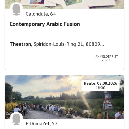
Calendula
,
64
Contemporary Arabic Fusion
Theatron
,
Spiridon-Louis-Ring 21, 80809
München-Milbertshofen-Am Hart, Deutschland
ANMELDEFRIST
VORBEI
Heute, 08.08.2026
18:00
EdRimaZet
,
52