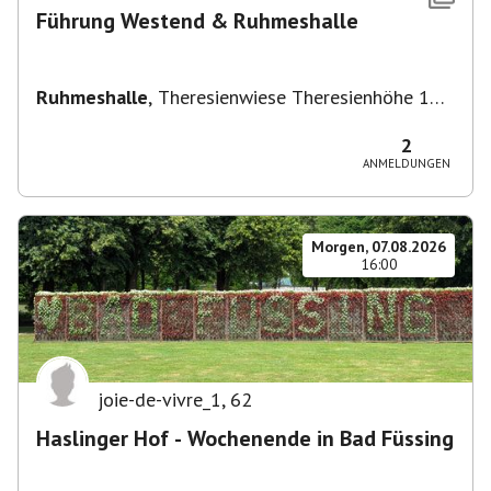
Führung Westend & Ruhmeshalle
Ruhmeshalle
,
Theresienwiese Theresienhöhe 16,
Theresienhöhe 16, 80339 München, Deutschland
2
ANMELDUNGEN
Morgen, 07.08.2026
16:00
joie-de-vivre_1
,
62
Haslinger Hof - Wochenende in Bad Füssing