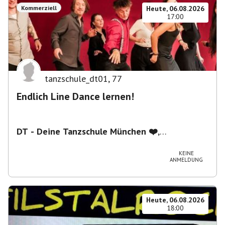
Kommerziell
Heute, 06.08.2026
17:00
tanzschule_dt01
,
77
Endlich Line Dance lernen!
DT - Deine Tanzschule München ❤️
,
Schwanthalerstraße 5/2.Stock, 80336 München,
Deutschland
KEINE
ANMELDUNG
Heute, 06.08.2026
18:00