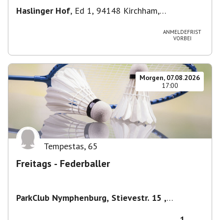
Haslinger Hof
,
Ed 1, 94148 Kirchham,
Deutschland
ANMELDEFRIST
VORBEI
Morgen, 07.08.2026
17:00
Tempestas
,
65
Freitags - Federballer
ParkClub Nymphenburg, Stievestr. 15 ,
Nymphenburg
,
München
1