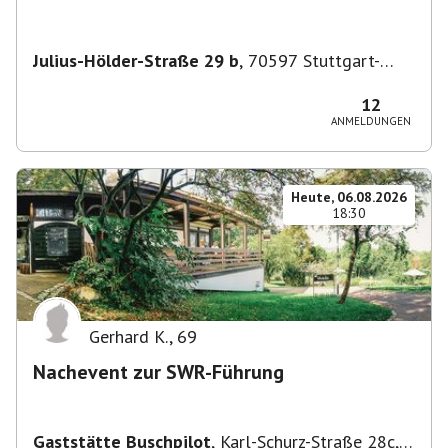
Julius-Hölder-Straße 29 b
,
70597 Stuttgart-
Degerloch
12
ANMELDUNGEN
Heute, 06.08.2026
18:30
Gerhard K.
,
69
Nachevent zur SWR-Führung
Gaststätte Buschpilot
,
Karl-Schurz-Straße 28c,