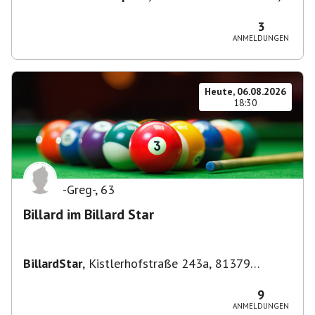
70190 Stuttgart, Deutschland
3
ANMELDUNGEN
Heute, 06.08.2026
18:30
-Greg-
,
63
Billard im Billard Star
BillardStar
,
Kistlerhofstraße 243a, 81379
München, Deutschland
9
ANMELDUNGEN