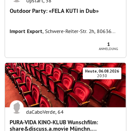
Upstart
,
58
Outdoor Party: «FELA KUTI in Dub»
Import Export
,
Schwere-Reiter-Str. 2h, 80636
München-Neuhausen-Nymphenburg, Deutschland
1
ANMELDUNG
Heute, 06.08.2026
20:30
daCaboVerde
,
64
PURA-VIDA KINO-KLUB Wunschfilm:
share&discuss.a.movie Münchn.