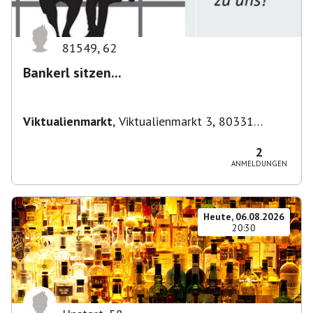
81549
,
62
Bankerl sitzen...
Viktualienmarkt
,
Viktualienmarkt 3, 80331
München, Deutschland
2
ANMELDUNGEN
Heute, 06.08.2026
20:30