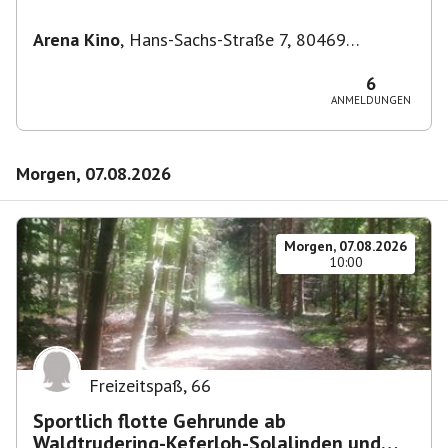
Filmkunstwochen "Nirgendwo in Afrika"
Arena Kino
,
Hans-Sachs-Straße 7, 80469
München-Ludwigsvorstadt-Isarvorstadt,
Deutschland
6
ANMELDUNGEN
Morgen, 07.08.2026
Morgen, 07.08.2026
10:00
Freizeitspaß
,
66
Sportlich flotte Gehrunde ab
Waldtrudering-Keferloh-Solalinden und