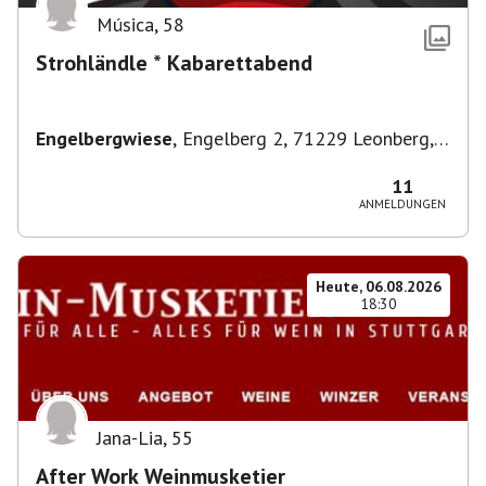
Música
,
58
Strohländle * Kabarettabend
Engelbergwiese
,
Engelberg 2, 71229 Leonberg,
Deutschland
11
ANMELDUNGEN
Heute, 06.08.2026
18:30
Jana-Lia
,
55
After Work Weinmusketier