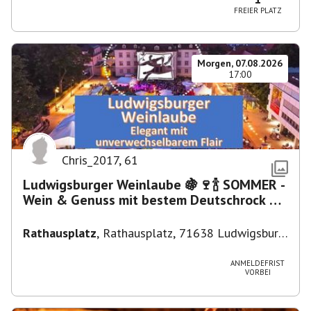
FREIER PLATZ
Morgen, 07.08.2026
17:00
Chris_2017
,
61
Ludwigsburger Weinlaube 🍇🍷🍾 SOMMER -
Wein & Genuss mit bestem Deutschrock 🎼
🎤 🎷 🎸
Rathausplatz
,
Rathausplatz, 71638 Ludwigsburg,
Deutschland
ANMELDEFRIST
VORBEI