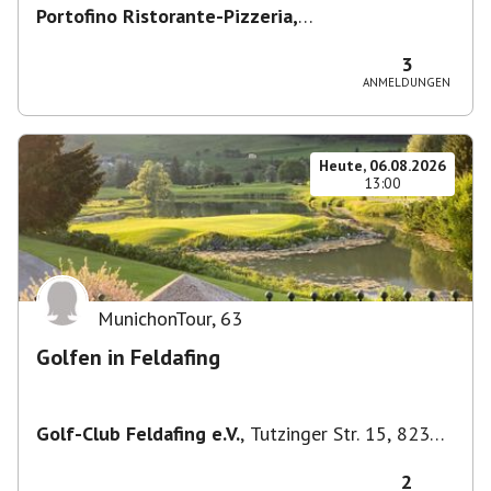
Portofino Ristorante-Pizzeria,
Scharfreiterplatz, München-Obergiesing-
Fasangarten, Deutschland
,
München
3
ANMELDUNGEN
Heute, 06.08.2026
13:00
MunichonTour
,
63
Golfen in Feldafing
Golf-Club Feldafing e.V.
,
Tutzinger Str. 15, 82340
Feldafing, Deutschland
2