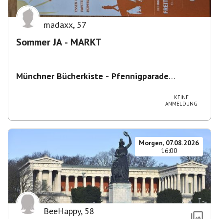
madaxx
,
57
Sommer JA - MARKT
Münchner Bücherkiste - Pfennigparade
ChancenWerk GmbH
,
Hanauer Str. 85A, 80993
München-Moosach, Deutschland
KEINE
ANMELDUNG
Morgen, 07.08.2026
16:00
BeeHappy
,
58