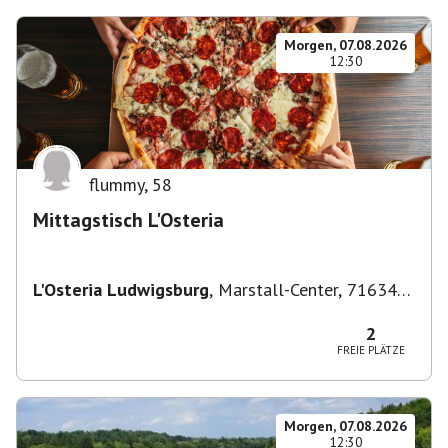
Morgen, 07.08.2026
12:30
flummy
,
58
Mittagstisch L'Osteria
L'Osteria Ludwigsburg
,
Marstall-Center, 71634
Ludwigsburg, Deutschland
2
FREIE PLÄTZE
Morgen, 07.08.2026
12:30