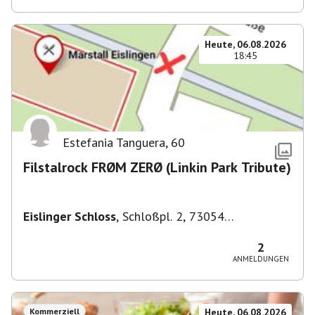
Heute, 06.08.2026
18:45
Estefania Tanguera
,
60
Filstalrock FRØM ZERØ (Linkin Park Tribute)
Eislinger Schloss
,
Schloßpl. 2, 73054
Eislingen/Fils, Deutschland
2
ANMELDUNGEN
Kommerziell
Heute, 06.08.2026