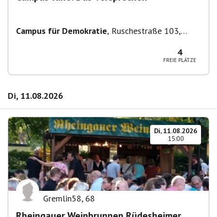
Campus für Demokratie
,
Ruschestraße 103,
10365 Berlin-Bezirk Lichtenberg, Deutschland
4
FREIE PLÄTZE
Di, 11.08.2026
Di, 11.08.2026
15:00
Gremlin58
,
68
Rheingauer Weinbrunnen Rüdesheimer