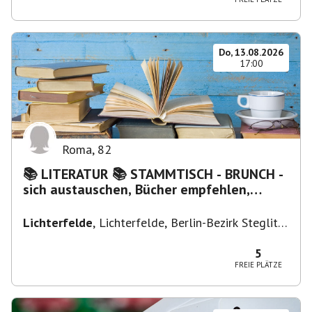
Do, 13.08.2026
17:00
Roma
,
82
📚 LITERATUR 📚 STAMMTISCH - BRUNCH -
sich austauschen, Bücher empfehlen,
Lesen/Vorlesen
Lichterfelde
,
Lichterfelde, Berlin-Bezirk Steglitz-
Zehlendorf, Deutschland
5
FREIE PLÄTZE