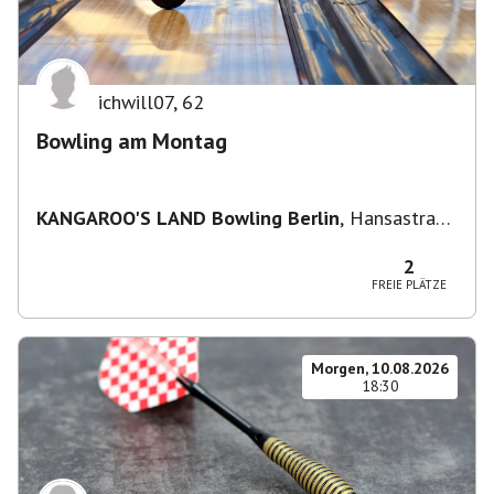
ichwill07
,
62
Bowling am Montag
KANGAROO'S LAND Bowling Berlin
,
Hansastraße
236, 13051 Berlin-Bezirk Lichtenberg,
Deutschland
2
FREIE PLÄTZE
Morgen, 10.08.2026
18:30