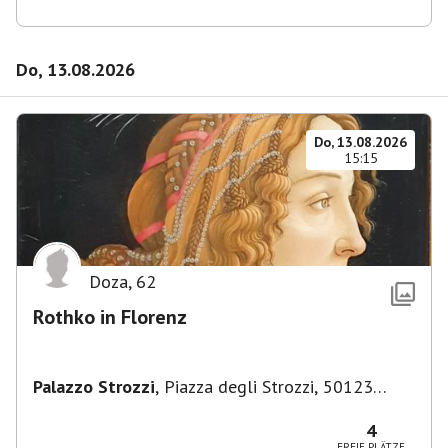
Do, 13.08.2026
Do, 13.08.2026
15:15
Doza
,
62
Rothko in Florenz
Palazzo Strozzi
,
Piazza degli Strozzi, 50123
Firenze FI, Italien
4
FREIE PLÄTZE