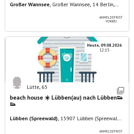
Großer Wannsee
,
Großer Wannsee, 14 Berlin,
Deutschland
ANMELDEFRIST
VORBEI
Heute, 09.08.2026
12:15
Lütte
,
65
beach house ☀️ Lübben(au) nach Lübben👟
👟
Lübben (Spreewald)
,
15907 Lübben (Spreewald),
Deutschland
ANMELDEFRIST