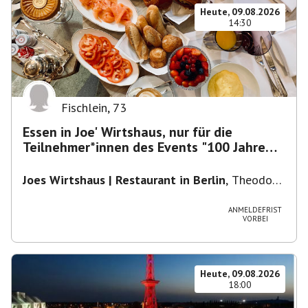
Heute, 09.08.2026
14:30
Fischlein
,
73
Essen in Joe' Wirtshaus, nur für die
Teilnehmer*innen des Events "100 Jahre
Funkturm"
Joes Wirtshaus | Restaurant in Berlin
,
Theodor-
Heuss-Platz 10, 14052 Berlin, U Theodor- Heuss
-Platz
ANMELDEFRIST
VORBEI
Heute, 09.08.2026
18:00