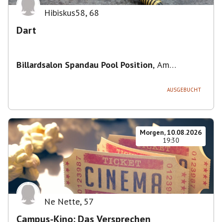
Hibiskus58
,
68
Dart
Billardsalon Spandau Pool Position
,
Am
Juliusturm 31, 13599 Berlin, Deutschland
AUSGEBUCHT
Morgen, 10.08.2026
19:30
Ne Nette
,
57
Campus-Kino: Das Versprechen