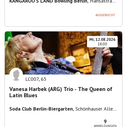
KANGAROO'S LAND Bowling Berlin
,
Hansastraße
236, 13051 Berlin-Bezirk Lichtenberg,
Deutschland
AUSGEBUCHT
Mi, 12.08.2026
18:00
LC007
,
65
Vanesa Harbek (ARG) Trio - The Queen of
Latin Blues
Soda Club Berlin-Biergarten
,
Schönhauser Allee
36, 10435 Berlin, Deutschland
9
ANMELDUNGEN