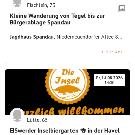
Fischlein
,
73
Kleine Wanderung von Tegel bis zur
Bürgerablage Spandau
Jagdhaus Spandau
,
Niederneuendorfer Allee 80,
13587 Berlin
AUSGEBUCHT
Fr, 14.08.2026
14:00
Lütte
,
65
EISwerder Inselbiergarten 🍻 in der Havel