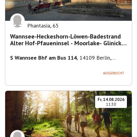
Phantasia
,
65
Wannsee-Heckeshorn-Löwen-Badestrand
Alter Hof-Pfaueninsel - Moorlake- Glinicker
Brücke-
S Wannsee Bhf am Bus 114
,
14109 Berlin,
Deutschland
AUSGEBUCHT
Fr, 14.08.2026
11:30