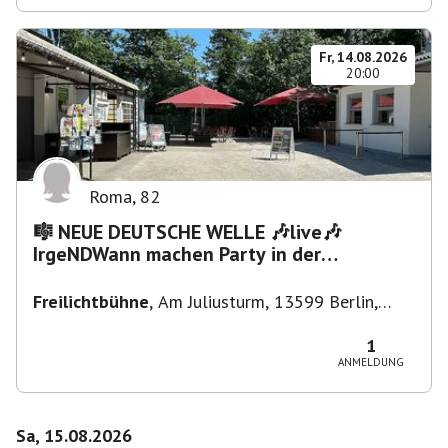
Fr, 14.08.2026
20:00
Roma
,
82
🎼 NEUE DEUTSCHE WELLE 🎶live🎶
IrgeNDWann machen Party in der
Freilichtbühne bis "...die Schule🔥"
Freilichtbühne
,
Am Juliusturm, 13599 Berlin,
Deutschland
1
ANMELDUNG
Sa, 15.08.2026