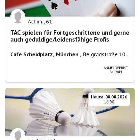
Achim.
,
61
TAC spielen für Fortgeschrittene und gerne
auch geduldige/leidensfähige Profis
Cafe Scheidplatz, München
,
Belgradstraße 104,
80804 München, Deutschland bei U-
Bahnhaltestelle Scheidplatz U2//U3
ANMELDEFRIST
VORBEI
Heute, 08.08.2026
16:00