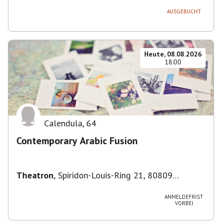
Deutschland
AUSGEBUCHT
Heute, 08.08.2026
18:00
Calendula
,
64
Contemporary Arabic Fusion
Theatron
,
Spiridon-Louis-Ring 21, 80809
München-Milbertshofen-Am Hart, Deutschland
ANMELDEFRIST
VORBEI