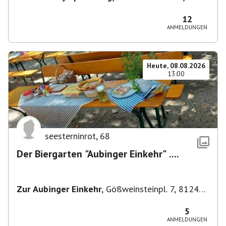
80638 München, Deutschland
,
München
12
ANMELDUNGEN
Heute, 08.08.2026
13:00
seesterninrot
,
68
Der Biergarten "Aubinger Einkehr" ....
Zur Aubinger Einkehr
,
Gößweinsteinpl. 7, 81249
München, Deutschland
5
ANMELDUNGEN