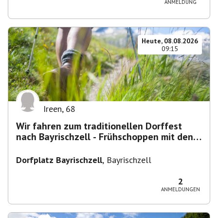
ANMELDUNG
Heute, 08.08.2026
09:15
Ireen
,
68
Wir fahren zum traditionellen Dorffest
nach Bayrischzell - Frühschoppen mit den
Dixielandlern.....
Dorfplatz Bayrischzell
,
Bayrischzell
2
ANMELDUNGEN