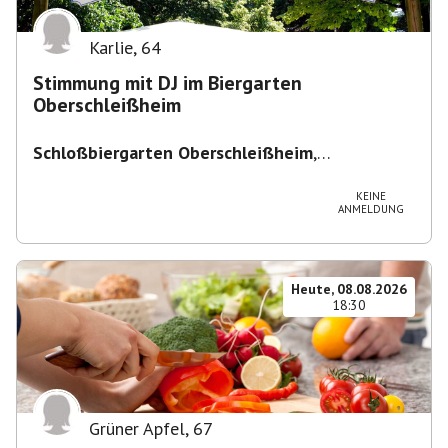
Karlie
,
64
Stimmung mit DJ im Biergarten
Oberschleißheim
Schloßbiergarten Oberschleißheim
,
Maximilianshof 2, 85764 Oberschleißheim,
Deutschland
KEINE
ANMELDUNG
Heute, 08.08.2026
18:30
Grüner Apfel
,
67