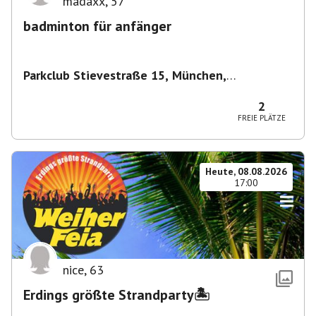
madaxx
,
57
badminton für anfänger
Parkclub Stievestraße 15, München,
Deutschland
,
München
2
FREIE PLÄTZE
Heute, 08.08.2026
17:00
nice
,
63
Erdings größte Strandparty🏝️