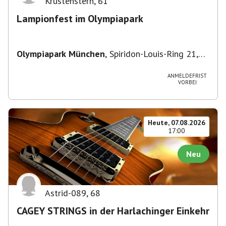
Krustenstern
,
61
Lampionfest im Olympiapark
Olympiapark München
,
Spiridon-Louis-Ring 21,
80809 München, Deutschland
ANMELDEFRIST
VORBEI
Heute, 07.08.2026
17:00
Neu
Astrid-089
,
68
CAGEY STRINGS in der Harlachinger Einkehr