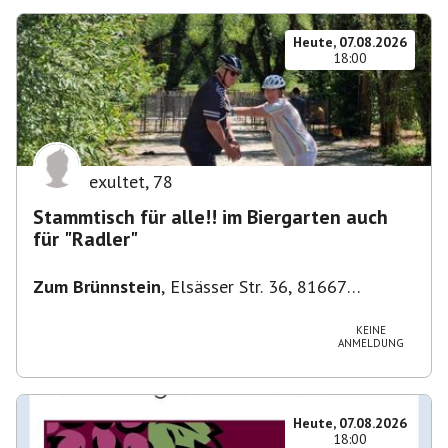
Heute, 07.08.2026
18:00
exultet
,
78
Stammtisch für alle!! im Biergarten auch
für "Radler"
Zum Brünnstein
,
Elsässer Str. 36, 81667
München-Au-Haidhausen, Deutschland
KEINE
ANMELDUNG
Heute, 07.08.2026
18:00