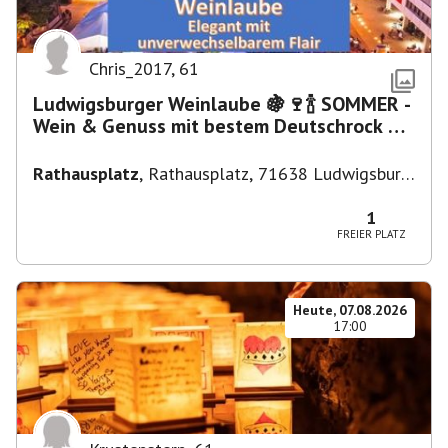
Chris_2017
,
61
Ludwigsburger Weinlaube 🍇🍷🍾 SOMMER -
Wein & Genuss mit bestem Deutschrock 🎼
🎤 🎷 🎸
Rathausplatz
,
Rathausplatz, 71638 Ludwigsburg,
Deutschland
1
FREIER PLATZ
Heute, 07.08.2026
17:00