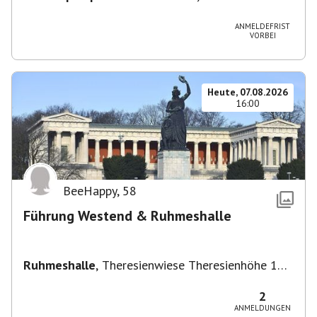
Vaihingen/Enz
ANMELDEFRIST
VORBEI
Heute, 07.08.2026
16:00
BeeHappy
,
58
Führung Westend & Ruhmeshalle
Ruhmeshalle
,
Theresienwiese Theresienhöhe 16,
Theresienhöhe 16, 80339 München, Deutschland
2
ANMELDUNGEN