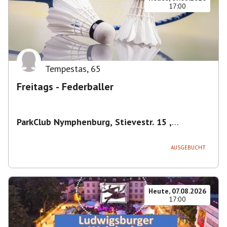
17:00
Tempestas
,
65
Freitags - Federballer
ParkClub Nymphenburg, Stievestr. 15 ,
Nymphenburg
,
München
AUSGEBUCHT
Heute, 07.08.2026
17:00