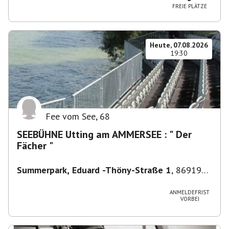
FREIE PLÄTZE
Heute, 07.08.2026
19:30
Fee vom See
,
68
SEEBÜHNE Utting am AMMERSEE : " Der
Fächer "
Summerpark, Eduard -Thöny-Straße 1
,
86919
Utting am Ammersee, Deutschland
ANMELDEFRIST
VORBEI