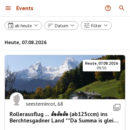
Events
ab heute
Datum
Filter
Heute, 07.08.2026
Heute, 07.08.2026
08:50
seesterninrot
,
68
Rollerausflug ... 🛵🛵🛵 (ab125ccm) ins
Berchtesgadner Land **Da Summa is glei
umma**