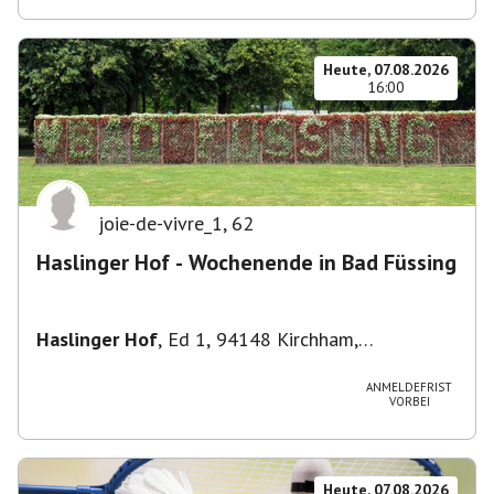
Heute, 07.08.2026
16:00
joie-de-vivre_1
,
62
Haslinger Hof - Wochenende in Bad Füssing
Haslinger Hof
,
Ed 1, 94148 Kirchham,
Deutschland
ANMELDEFRIST
VORBEI
Heute, 07.08.2026