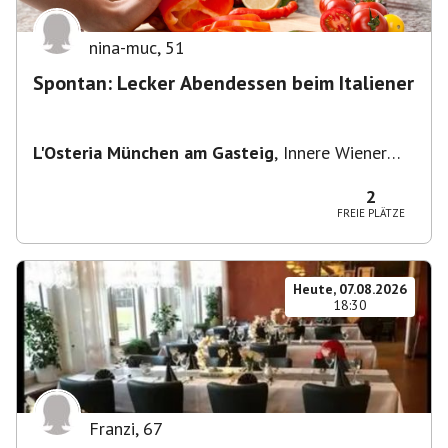
nina-muc
,
51
Spontan: Lecker Abendessen beim Italiener
L'Osteria München am Gasteig
,
Innere Wiener
Straße 2, 81667 München, Deutschland
2
FREIE PLÄTZE
Heute, 07.08.2026
18:30
Franzi
,
67