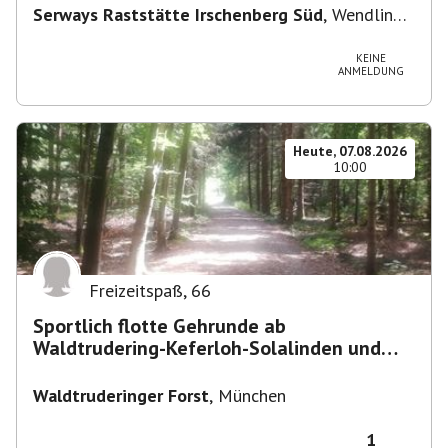
Serways Raststätte Irschenberg Süd
,
Wendling
12, 83737 Irschenberg, Deutschland
KEINE
ANMELDUNG
Heute, 07.08.2026
10:00
Freizeitspaß
,
66
Sportlich flotte Gehrunde ab
Waldtrudering-Keferloh-Solalinden und
zurück
Waldtruderinger Forst
,
München
1