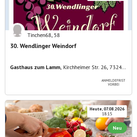
Tinchen68
,
58
30. Wendlinger Weindorf
Gasthaus zum Lamm
,
Kirchheimer Str. 26, 73240
Wendlingen am Neckar, Deutschland
ANMELDEFRIST
VORBEI
Heute, 07.08.2026
18:15
Neu