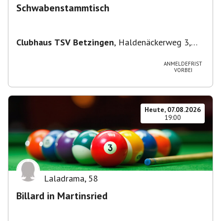
Schwabenstammtisch
Clubhaus TSV Betzingen
,
Haldenäckerweg 3,
72770 Reutlingen-Betzingen, Deutschland
ANMELDEFRIST
VORBEI
Heute, 07.08.2026
19:00
Laladrama
,
58
Billard in Martinsried