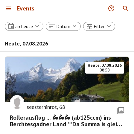
Events
ab heute
Datum
Filter
Heute, 07.08.2026
Heute, 07.08.2026
08:50
seesterninrot
,
68
Rollerausflug ... 🛵🛵🛵 (ab125ccm) ins
Berchtesgadner Land **Da Summa is glei
umma**