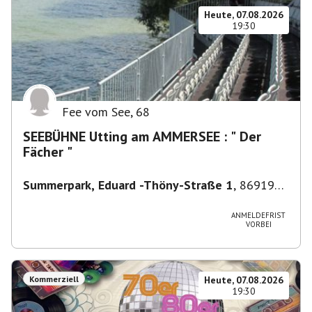
Heute, 07.08.2026
19:30
Fee vom See
,
68
SEEBÜHNE Utting am AMMERSEE : " Der
Fächer "
Summerpark, Eduard -Thöny-Straße 1
,
86919
Utting am Ammersee, Deutschland
ANMELDEFRIST
VORBEI
Kommerziell
Heute, 07.08.2026
19:30