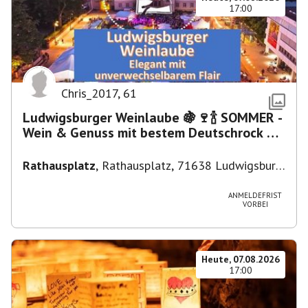
17:00
Chris_2017
,
61
Ludwigsburger Weinlaube 🍇🍷🍾 SOMMER -
Wein & Genuss mit bestem Deutschrock 🎼
🎤 🎷 🎸
Rathausplatz
,
Rathausplatz, 71638 Ludwigsburg,
Deutschland
ANMELDEFRIST
VORBEI
Heute, 07.08.2026
17:00