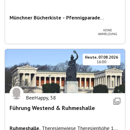
Münchner Bücherkiste - Pfennigparade
ChancenWerk GmbH
,
Hanauer Str. 85A, 80993
München-Moosach, Deutschland
KEINE
ANMELDUNG
Heute, 07.08.2026
16:00
BeeHappy
,
58
Führung Westend & Ruhmeshalle
Ruhmeshalle
,
Theresienwiese Theresienhöhe 16,