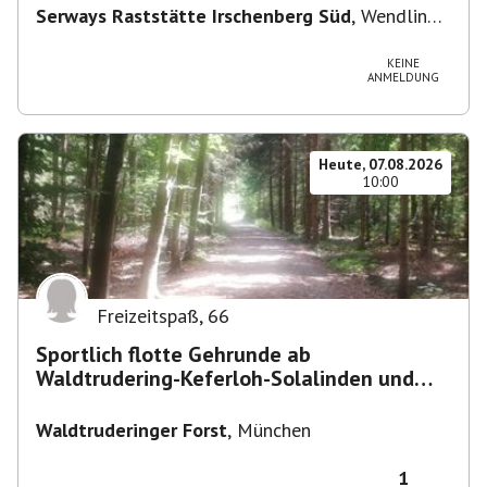
Serways Raststätte Irschenberg Süd
,
Wendling
12, 83737 Irschenberg, Deutschland
KEINE
ANMELDUNG
Heute, 07.08.2026
10:00
Freizeitspaß
,
66
Sportlich flotte Gehrunde ab
Waldtrudering-Keferloh-Solalinden und
zurück
Waldtruderinger Forst
,
München
1