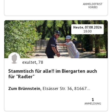
ANMELDEFRIST
VORBEI
Heute, 07.08.2026
18:00
exultet
,
78
Stammtisch für alle!! im Biergarten auch
für "Radler"
Zum Brünnstein
,
Elsässer Str. 36, 81667
München-Au-Haidhausen, Deutschland
1
ANMELDUNG