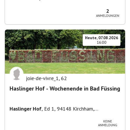
Theresienhöhe 16, 80339 München, Deutschland
2
ANMELDUNGEN
Heute, 07.08.2026
16:00
joie-de-vivre_1
,
62
Haslinger Hof - Wochenende in Bad Füssing
Haslinger Hof
,
Ed 1, 94148 Kirchham,
Deutschland
KEINE
ANMELDUNG