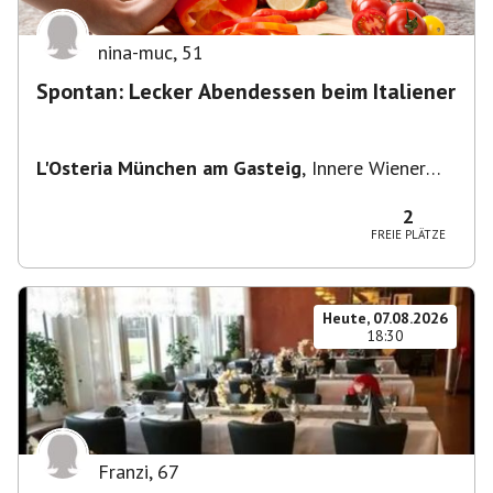
nina-muc
,
51
Spontan: Lecker Abendessen beim Italiener
L'Osteria München am Gasteig
,
Innere Wiener
Straße 2, 81667 München, Deutschland
2
FREIE PLÄTZE
Heute, 07.08.2026
18:30
Franzi
,
67