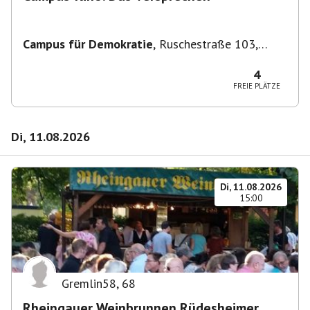
Campus für Demokratie
,
Ruschestraße 103,
10365 Berlin-Bezirk Lichtenberg, Deutschland
4
FREIE PLÄTZE
Di, 11.08.2026
Di, 11.08.2026
15:00
Gremlin58
,
68
Rheingauer Weinbrunnen Rüdesheimer