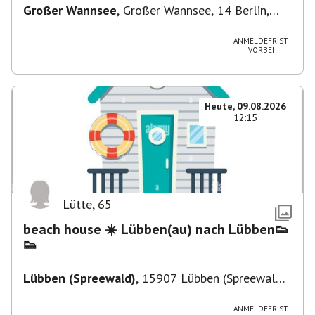
Großer Wannsee
,
Großer Wannsee, 14 Berlin,
Deutschland
ANMELDEFRIST
VORBEI
Heute, 09.08.2026
12:15
Lütte
,
65
beach house ☀️ Lübben(au) nach Lübben👟
👟
Lübben (Spreewald)
,
15907 Lübben (Spreewald),
Deutschland
ANMELDEFRIST