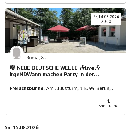
Fr, 14.08.2026
20:00
Roma
,
82
🎼 NEUE DEUTSCHE WELLE 🎶live🎶
IrgeNDWann machen Party in der
Freilichtbühne bis "...die Schule🔥"
Freilichtbühne
,
Am Juliusturm, 13599 Berlin,
Deutschland
1
ANMELDUNG
Sa, 15.08.2026