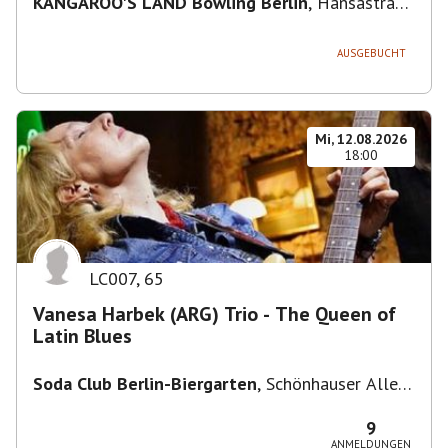
KANGAROO'S LAND Bowling Berlin
,
Hansastraße
236, 13051 Berlin-Bezirk Lichtenberg,
Deutschland
AUSGEBUCHT
Mi, 12.08.2026
18:00
LC007
,
65
Vanesa Harbek (ARG) Trio - The Queen of
Latin Blues
Soda Club Berlin-Biergarten
,
Schönhauser Allee
36, 10435 Berlin, Deutschland
9
ANMELDUNGEN