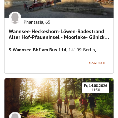
Phantasia
,
65
Wannsee-Heckeshorn-Löwen-Badestrand
Alter Hof-Pfaueninsel - Moorlake- Glinicker
Brücke-
S Wannsee Bhf am Bus 114
,
14109 Berlin,
Deutschland
AUSGEBUCHT
Fr, 14.08.2026
11:30