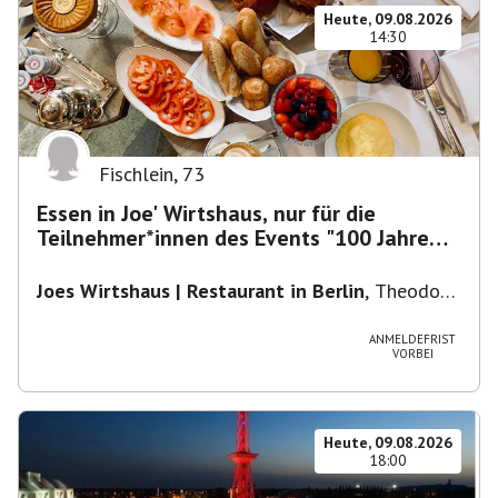
Heute, 09.08.2026
14:30
Fischlein
,
73
Essen in Joe' Wirtshaus, nur für die
Teilnehmer*innen des Events "100 Jahre
Funkturm"
Joes Wirtshaus | Restaurant in Berlin
,
Theodor-
Heuss-Platz 10, 14052 Berlin, U Theodor- Heuss
-Platz
ANMELDEFRIST
VORBEI
Heute, 09.08.2026
18:00