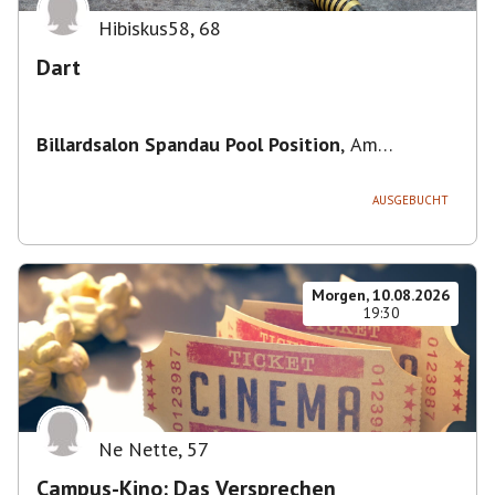
Hibiskus58
,
68
Dart
Billardsalon Spandau Pool Position
,
Am
Juliusturm 31, 13599 Berlin, Deutschland
AUSGEBUCHT
Morgen, 10.08.2026
19:30
Ne Nette
,
57
Campus-Kino: Das Versprechen