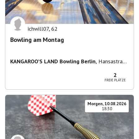
ichwill07
,
62
Bowling am Montag
KANGAROO'S LAND Bowling Berlin
,
Hansastraße
236, 13051 Berlin-Bezirk Lichtenberg,
Deutschland
2
FREIE PLÄTZE
Morgen, 10.08.2026
18:30