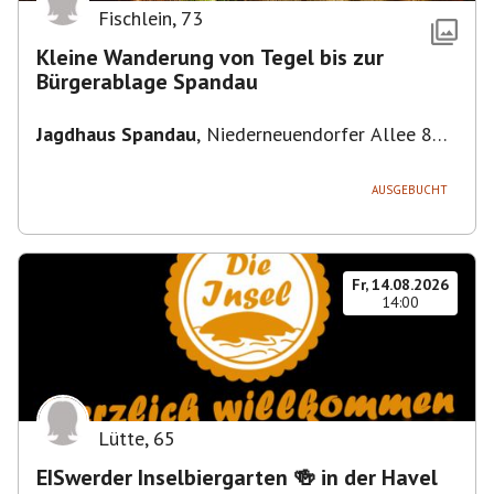
Fischlein
,
73
Kleine Wanderung von Tegel bis zur
Bürgerablage Spandau
Jagdhaus Spandau
,
Niederneuendorfer Allee 80,
13587 Berlin
AUSGEBUCHT
Fr, 14.08.2026
14:00
Lütte
,
65
EISwerder Inselbiergarten 🍻 in der Havel