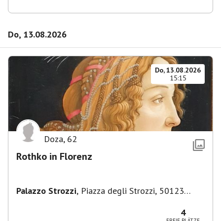
Do, 13.08.2026
Do, 13.08.2026
15:15
Doza
,
62
Rothko in Florenz
Palazzo Strozzi
,
Piazza degli Strozzi, 50123
Firenze FI, Italien
4
FREIE PLÄTZE