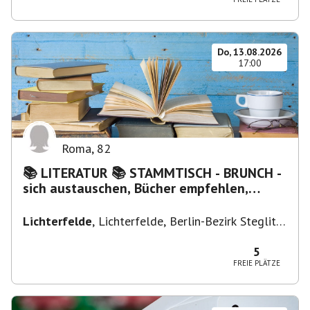
Do, 13.08.2026
17:00
Roma
,
82
📚 LITERATUR 📚 STAMMTISCH - BRUNCH -
sich austauschen, Bücher empfehlen,
Lesen/Vorlesen
Lichterfelde
,
Lichterfelde, Berlin-Bezirk Steglitz-
Zehlendorf, Deutschland
5
FREIE PLÄTZE