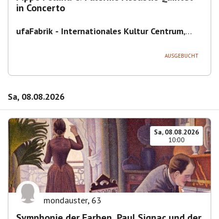
in Concerto
ufaFabrik - Internationales Kultur Centrum
,
Viktoriastraße 10-18, 12105 Berlin, U
Ullsteinstraße Ausgang Viktoriastraße
AUSGEBUCHT
Sa, 08.08.2026
Sa, 08.08.2026
10:00
mondauster
,
63
Symphonie der Farben. Paul Signac und der