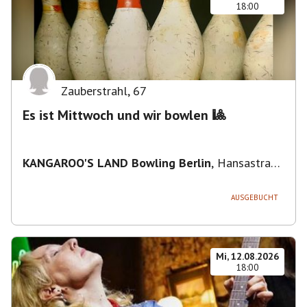
18:00
Zauberstrahl
,
67
Es ist Mittwoch und wir bowlen 🎱
KANGAROO'S LAND Bowling Berlin
,
Hansastraße
236, 13051 Berlin-Bezirk Lichtenberg,
Deutschland
AUSGEBUCHT
Mi, 12.08.2026
18:00