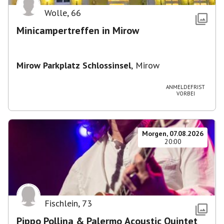
Wolle
,
66
Minicampertreffen in Mirow
Mirow Parkplatz Schlossinsel
,
Mirow
ANMELDEFRIST
VORBEI
Morgen, 07.08.2026
20:00
Fischlein
,
73
Pippo Pollina & Palermo Acoustic Quintet