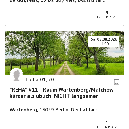
3
FREIE PLÄTZE
Sa, 08.08.2026
11:00
Lothar01
,
70
"REHA" #11 - Raum Wartenberg/Malchow -
kürzer als üblich, NICHT langsamer
Wartenberg
,
13059 Berlin, Deutschland
1
FREIER PLATZ