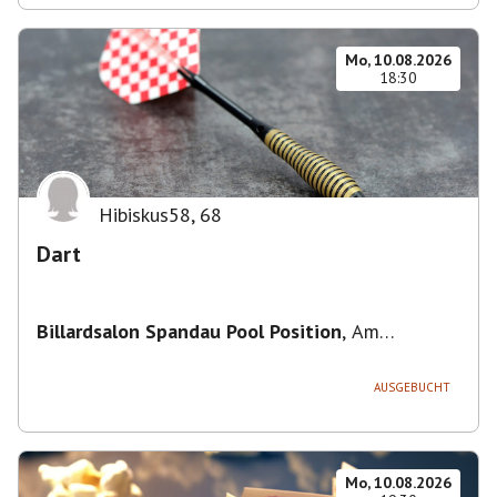
Mo, 10.08.2026
18:30
Hibiskus58
,
68
Dart
Billardsalon Spandau Pool Position
,
Am
Juliusturm 31, 13599 Berlin, Deutschland
AUSGEBUCHT
Mo, 10.08.2026