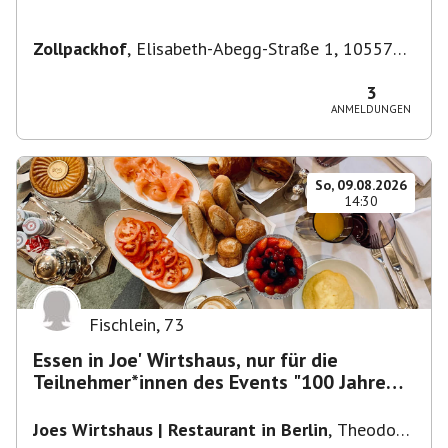
Zollpackhof
,
Elisabeth-Abegg-Straße 1, 10557
Berlin, Deutschland
3
ANMELDUNGEN
So, 09.08.2026
14:30
Fischlein
,
73
Essen in Joe' Wirtshaus, nur für die
Teilnehmer*innen des Events "100 Jahre
Funkturm"
Joes Wirtshaus | Restaurant in Berlin
,
Theodor-