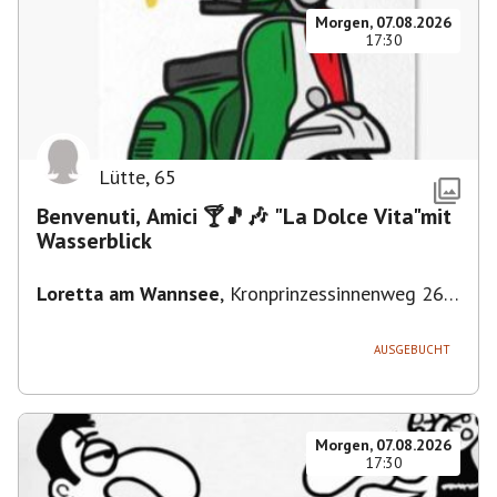
Morgen, 07.08.2026
17:30
Lütte
,
65
Benvenuti, Amici 🍸🎵🎶 "La Dolce Vita"mit
Wasserblick
Loretta am Wannsee
,
Kronprinzessinnenweg 260,
14109 Berlin, Deutschland
AUSGEBUCHT
Morgen, 07.08.2026
17:30