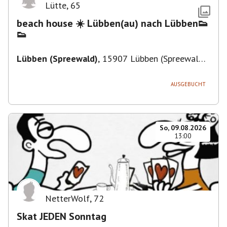
Lütte
,
65
beach house ☀️ Lübben(au) nach Lübben👟
👟
Lübben (Spreewald)
,
15907 Lübben (Spreewald),
Deutschland
AUSGEBUCHT
So, 09.08.2026
13:00
NetterWolf
,
72
Skat JEDEN Sonntag