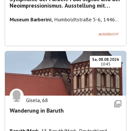
Neoimpressionismus. Ausstellung mit
Führung.
Museum Barberini
,
Humboldtstraße 5-6, 14467
Potsdam, Deutschland
AUSGEBUCHT
Sa, 08.08.2026
10:45
Gisela
,
68
Wanderung in Baruth
Baruth/Mark
,
15 Baruth/Mark, Deutschland