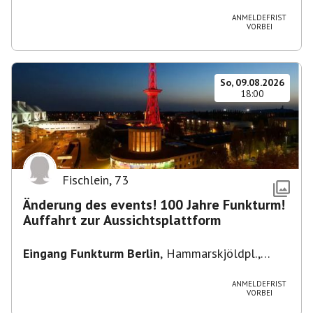
Heuss-Platz 10, 14052 Berlin, U Theodor- Heuss
-Platz
ANMELDEFRIST
VORBEI
So, 09.08.2026
18:00
Fischlein
,
73
Änderung des events! 100 Jahre Funkturm!
Auffahrt zur Aussichtsplattform
Eingang Funkturm Berlin
,
Hammarskjöldpl.,
14055 Berlin, Deutschland
ANMELDEFRIST
VORBEI