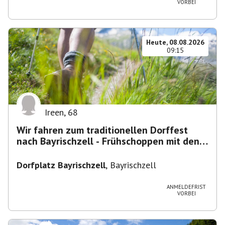
VORBEI
Heute, 08.08.2026
09:15
Ireen
,
68
Wir fahren zum traditionellen Dorffest
nach Bayrischzell - Frühschoppen mit den
Dixielandlern.....
Dorfplatz Bayrischzell
,
Bayrischzell
ANMELDEFRIST
VORBEI