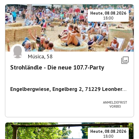
Heute, 08.08.2026
18:00
Música
,
58
Strohländle - Die neue 107.7-Party
Engelbergwiese, Engelberg 2, 71229 Leonberg,
Deutschland
,
Leonberg
ANMELDEFRIST
VORBEI
Heute, 08.08.2026
18:00