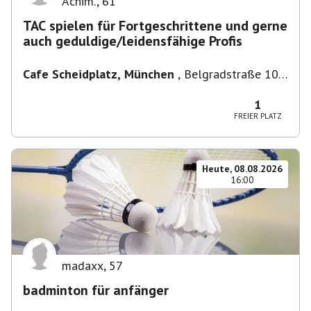
Achim.
,
61
TAC spielen für Fortgeschrittene und gerne
auch geduldige/leidensfähige Profis
Cafe Scheidplatz, München
,
Belgradstraße 104,
80804 München, Deutschland bei U-
Bahnhaltestelle Scheidplatz U2//U3
1
FREIER PLATZ
Heute, 08.08.2026
16:00
madaxx
,
57
badminton für anfänger