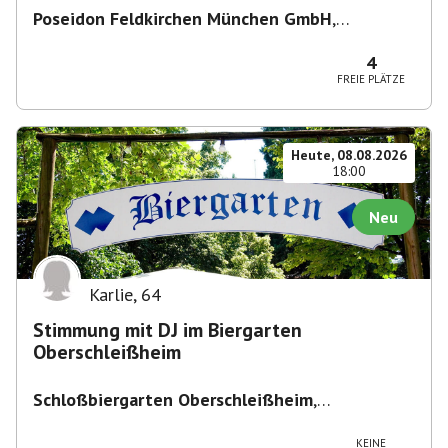
Poseidon Feldkirchen München GmbH
,
Bahnhofstraße 19, 85622 Feldkirchen,
Deutschland
4
FREIE PLÄTZE
Heute, 08.08.2026
18:00
Neu
Karlie
,
64
Stimmung mit DJ im Biergarten
Oberschleißheim
Schloßbiergarten Oberschleißheim
,
Maximilianshof 2, 85764 Oberschleißheim,
Deutschland
KEINE