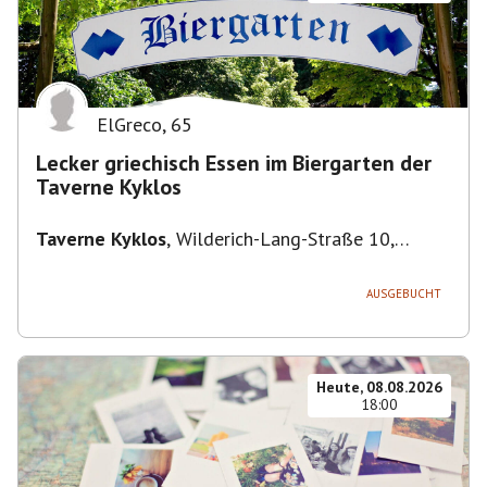
ElGreco
,
65
Lecker griechisch Essen im Biergarten der
Taverne Kyklos
Taverne Kyklos
,
Wilderich-Lang-Straße 10,
80634 München-Neuhausen-Nymphenburg,
Deutschland
AUSGEBUCHT
Heute, 08.08.2026
18:00