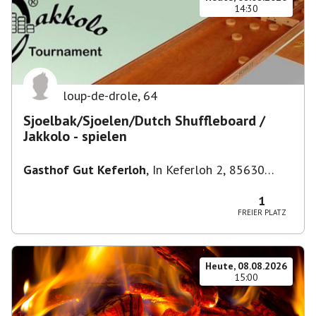
14:30
loup-de-drole
,
64
Sjoelbak/Sjoelen/Dutch Shuffleboard /
Jakkolo - spielen
Gasthof Gut Keferloh
,
In Keferloh 2, 85630
Grasbrunn, Deutschland
1
FREIER PLATZ
Heute, 08.08.2026
15:00