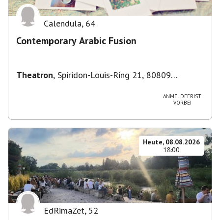
Calendula
,
64
Contemporary Arabic Fusion
Theatron
,
Spiridon-Louis-Ring 21, 80809
München-Milbertshofen-Am Hart, Deutschland
ANMELDEFRIST
VORBEI
Heute, 08.08.2026
18:00
EdRimaZet
,
52