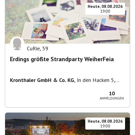
Heute, 08.08.2026
19:00
CuRie
,
59
Erdings größte Strandparty WeiherFeia
Kronthaler GmbH & Co. KG
,
In den Hacken 5,
85435 Erding, Deutschland
10
ANMELDUNGEN
Heute, 08.08.2026
19:00