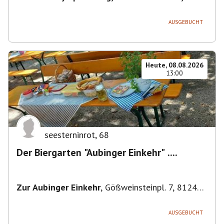
80638 München, Deutschland
,
München
AUSGEBUCHT
Heute, 08.08.2026
13:00
seesterninrot
,
68
Der Biergarten "Aubinger Einkehr" ....
Zur Aubinger Einkehr
,
Gößweinsteinpl. 7, 81249
München, Deutschland
AUSGEBUCHT