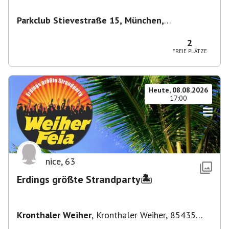
Parkclub Stievestraße 15, München,
Deutschland
,
München
2
FREIE PLÄTZE
Heute, 08.08.2026
17:00
nice
,
63
Erdings größte Strandparty🏝️
Kronthaler Weiher
,
Kronthaler Weiher, 85435
Erding