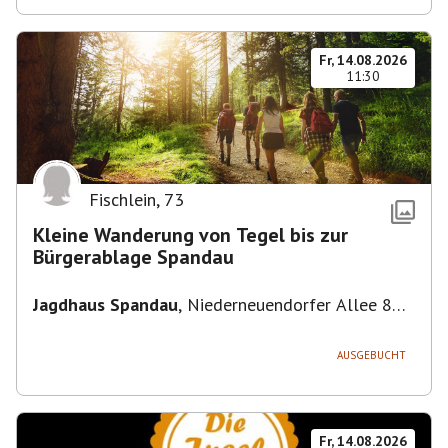
Fr, 14.08.2026
11:30
Fischlein
,
73
Kleine Wanderung von Tegel bis zur
Bürgerablage Spandau
Jagdhaus Spandau
,
Niederneuendorfer Allee 80,
13587 Berlin
AUSGEBUCHT
Fr, 14.08.2026