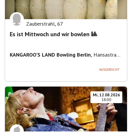
Zauberstrahl
,
67
Es ist Mittwoch und wir bowlen 🎱
KANGAROO'S LAND Bowling Berlin
,
Hansastraße
236, 13051 Berlin-Bezirk Lichtenberg,
Deutschland
AUSGEBUCHT
Mi, 12.08.2026
18:00