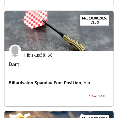
Mo, 10.08.2026
18:30
Hibiskus58
,
68
Dart
Billardsalon Spandau Pool Position
,
Am
Juliusturm 31, 13599 Berlin, Deutschland
AUSGEBUCHT