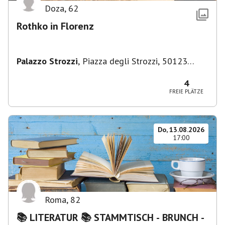
Doza
,
62
Rothko in Florenz
Palazzo Strozzi
,
Piazza degli Strozzi, 50123
Firenze FI, Italien
4
FREIE PLÄTZE
Do, 13.08.2026
17:00
Roma
,
82
📚 LITERATUR 📚 STAMMTISCH - BRUNCH -