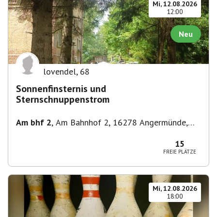
Mi, 12.08.2026
12:00
Neu
lovendel
,
68
Sonnenfinsternis und
Sternschnuppenstrom
Am bhf 2
,
Am Bahnhof 2, 16278 Angermünde,
Deutschland
15
FREIE PLÄTZE
Mi, 12.08.2026
18:00