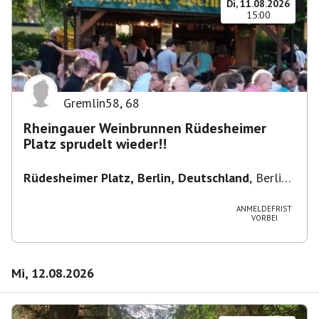
Di, 11.08.2026
15:00
Gremlin58
,
68
Rheingauer Weinbrunnen Rüdesheimer
Platz sprudelt wieder!!
Rüdesheimer Platz, Berlin, Deutschland
,
Berlin-
Wilmersdorf Rüdesheimer Platz
ANMELDEFRIST
VORBEI
Mi, 12.08.2026