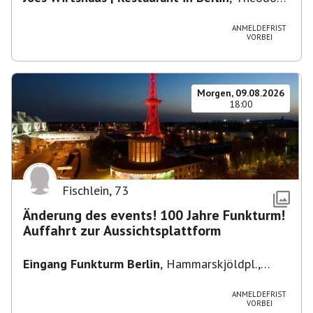
Heuss-Platz 10, 14052 Berlin, U Theodor- Heuss
-Platz
ANMELDEFRIST
VORBEI
Morgen, 09.08.2026
18:00
Fischlein
,
73
Änderung des events! 100 Jahre Funkturm!
Auffahrt zur Aussichtsplattform
Eingang Funkturm Berlin
,
Hammarskjöldpl.,
14055 Berlin, Deutschland
ANMELDEFRIST
VORBEI