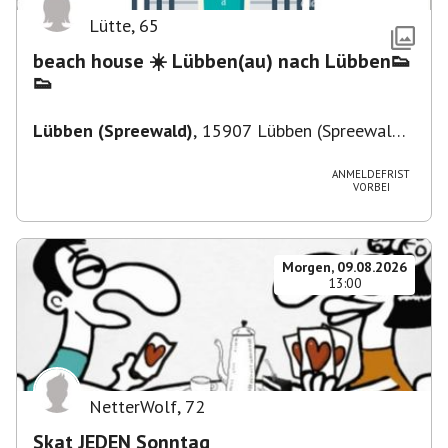
Lütte
,
65
beach house ☀️ Lübben(au) nach Lübben👟
👟
Lübben (Spreewald)
,
15907 Lübben (Spreewald),
Deutschland
ANMELDEFRIST
VORBEI
Morgen, 09.08.2026
13:00
NetterWolf
,
72
Skat JEDEN Sonntag