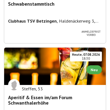
Schwabenstammtisch
Clubhaus TSV Betzingen
,
Haldenäckerweg 3,
72770 Reutlingen-Betzingen, Deutschland
ANMELDEFRIST
VORBEI
Heute, 07.08.2026
18:30
Neu
Steffen
,
53
Aperitif & Essen im/am Forum
Schwanthalerhöhe