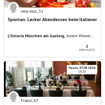
nina-muc
,
51
Spontan: Lecker Abendessen beim Italiener
L'Osteria München am Gasteig
,
Innere Wiener
Straße 2, 81667 München, Deutschland
2
FREIE PLÄTZE
Heute, 07.08.2026
18:30
Franzi
,
67