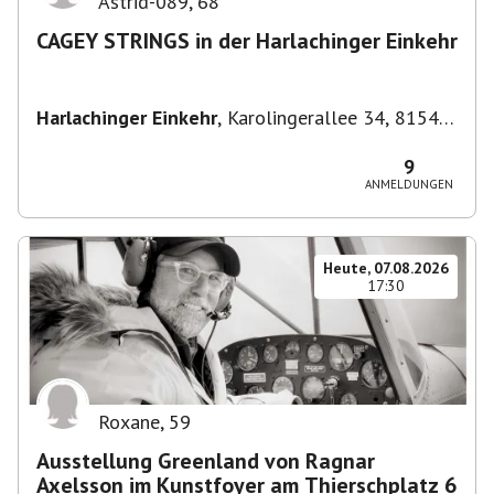
Astrid-089
,
68
CAGEY STRINGS in der Harlachinger Einkehr
Harlachinger Einkehr
,
Karolingerallee 34, 81545
München-Untergiesing-Harlaching, Deutschland
9
ANMELDUNGEN
Heute, 07.08.2026
17:30
Roxane
,
59
Ausstellung Greenland von Ragnar
Axelsson im Kunstfoyer am Thierschplatz 6