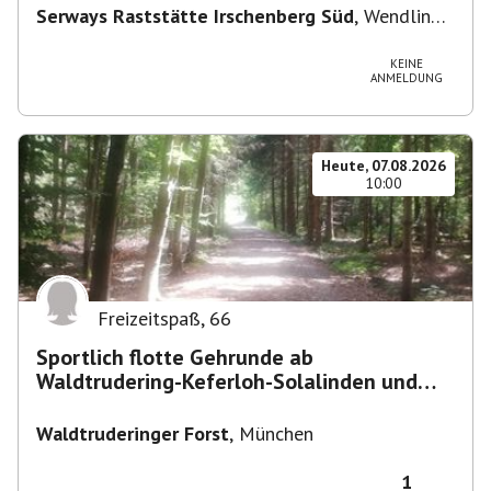
Serways Raststätte Irschenberg Süd
,
Wendling
12, 83737 Irschenberg, Deutschland
KEINE
ANMELDUNG
Heute, 07.08.2026
10:00
Freizeitspaß
,
66
Sportlich flotte Gehrunde ab
Waldtrudering-Keferloh-Solalinden und
zurück
Waldtruderinger Forst
,
München
1