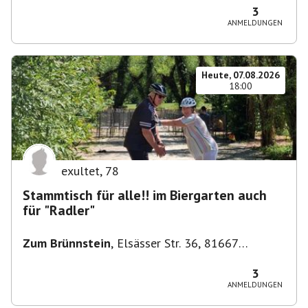
3
ANMELDUNGEN
Heute, 07.08.2026
18:00
exultet
,
78
Stammtisch für alle!! im Biergarten auch
für "Radler"
Zum Brünnstein
,
Elsässer Str. 36, 81667
München-Au-Haidhausen, Deutschland
3
ANMELDUNGEN