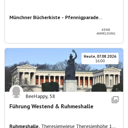
Münchner Bücherkiste - Pfennigparade
ChancenWerk GmbH
,
Hanauer Str. 85A, 80993
München-Moosach, Deutschland
KEINE
ANMELDUNG
Heute, 07.08.2026
16:00
BeeHappy
,
58
Führung Westend & Ruhmeshalle
Ruhmeshalle
,
Theresienwiese Theresienhöhe 16,