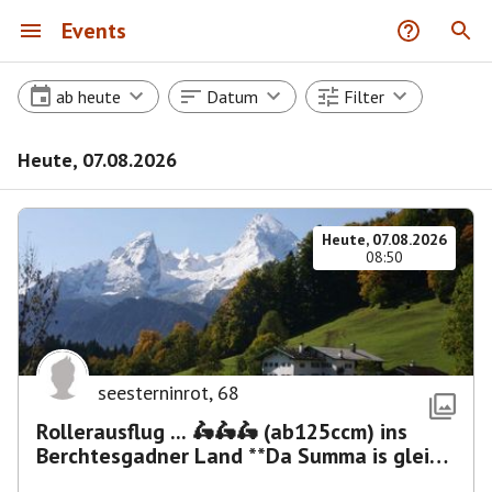
Events
ab heute
Datum
Filter
Heute, 07.08.2026
Heute, 07.08.2026
08:50
seesterninrot
,
68
Rollerausflug ... 🛵🛵🛵 (ab125ccm) ins
Berchtesgadner Land **Da Summa is glei
umma**