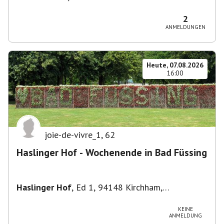
Theresienhöhe 16, 80339 München, Deutschland
2
ANMELDUNGEN
Heute, 07.08.2026
16:00
joie-de-vivre_1
,
62
Haslinger Hof - Wochenende in Bad Füssing
Haslinger Hof
,
Ed 1, 94148 Kirchham,
Deutschland
KEINE
ANMELDUNG