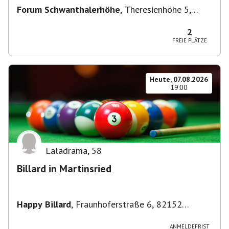
Forum Schwanthalerhöhe
,
Theresienhöhe 5,
80339 München-Schwanthalerhöhe, Deutschland
2
FREIE PLÄTZE
Heute, 07.08.2026
19:00
Laladrama
,
58
Billard in Martinsried
Happy Billard
,
Fraunhoferstraße 6, 82152
Planegg, Deutschland
ANMELDEFRIST