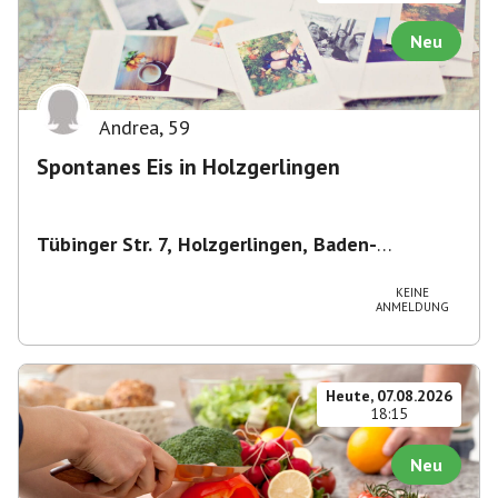
Neu
Andrea
,
59
Spontanes Eis in Holzgerlingen
Tübinger Str. 7, Holzgerlingen, Baden-
Württemberg, Deutschland
,
Tübinger Str. 7,
Holzgerlingen, Baden-Württemberg, Deutschland
KEINE
ANMELDUNG
Heute, 07.08.2026
18:15
Neu