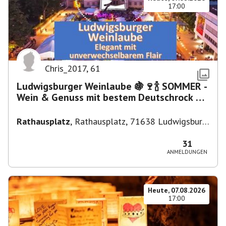
17:00
Chris_2017
,
61
Ludwigsburger Weinlaube 🍇🍷🍾 SOMMER -
Wein & Genuss mit bestem Deutschrock 🎼
🎤 🎷 🎸
Rathausplatz
,
Rathausplatz, 71638 Ludwigsburg,
Deutschland
31
ANMELDUNGEN
Heute, 07.08.2026
17:00