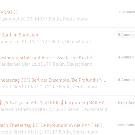
KARAOKE
11 Anmel
asurenallee 20, 14057 Berlin, Deutschland
illard im Südosten
9 Anmeld
öpenicker Str. 11, 12524 Berlin, Deutschland
estaurantschiff und Bar-----Asiatische Küche
4 Anmeld
ärkisches Ufer 1z, 10179 Berlin, Deutschland
Theatertag 50% Berliner Ensemble-."De Profundis"von Oscar Wilde mit Jens Harzer
6 Anmeld
ertolt-Brecht-Platz 1, 10117 Berlin, Deutschland
🤩 🎶 live 🎶 im ART STALKER 🎸Jay (Jürgen) BAILEY🎸 Jam Session FUNK-SOUL-ROCK-BLUES (ehem.RICK's)
keine An
aiser-Friedrich-Straße 67, 10627 Berlin, Deutschland
ach Theatertag BE "De Profundis" in die KANTINE!
eine Anm
ertolt-Brecht-Platz 1, 10117 Berlin, Deutschland