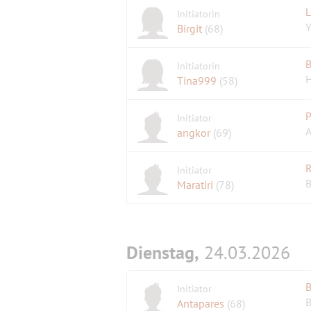
L
Initiatorin
Y
Birgit
(68)
B
Initiatorin
H
Tina999
(58)
P
Initiator
A
angkor
(69)
R
Initiator
B
Maratiri
(78)
Dienstag,
24.03.2026
B
Initiator
B
Antapares
(68)