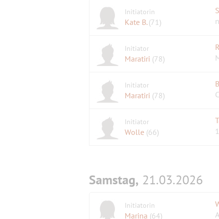
S
Initiatorin
n
Kate B.
(71)
R
Initiator
M
Maratiri
(78)
B
Initiator
C
Maratiri
(78)
T
Initiator
1
Wolle
(66)
Samstag,
21.03.2026
W
Initiatorin
A
Marina
(64)