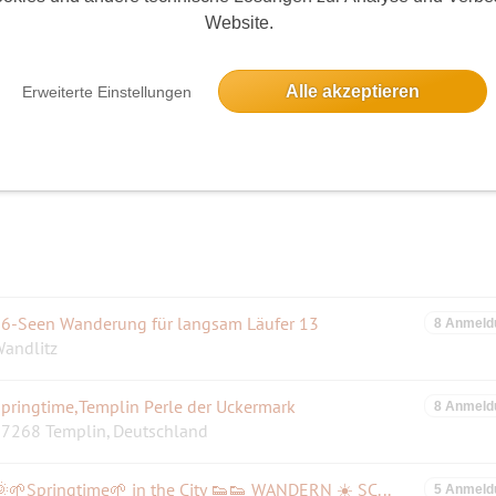
Website.
he Boys Of Summer
3 Anmeld
üneburger Str. 370, 10557 Berlin, Deutschland
Alle akzeptieren
Erweiterte Einstellungen
Fuchs Kalle ("Leinwand ohne Gesicht") im KulturSalon SichtBar
2 Anmeld
refelder Str. 15, 10555 Berlin
6-Seen Wanderung für langsam Läufer 13
8 Anmeld
andlitz
pringtime,Templin Perle der Uckermark
8 Anmeld
7268 Templin, Deutschland
🌞🌱Springtime🌱 in the City 👟👟 WANDERN ☀️ SCHLACHTENSEE + KRUMME LANKE 👫👬🚶m. EINKEHR ☕🍶🍨🍰🍽
5 Anmeld