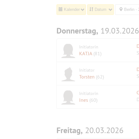
Kalender
Datum
Berlin -
Donnerstag,
19.03.2026
Initiatorin
S
KATJA
(81)
D
Initiator
S
Torsten
(62)
C
Initiatorin
D
Ines
(60)
Freitag,
20.03.2026