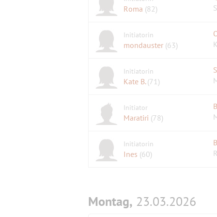
S
Roma
(82)
Initiatorin
K
mondauster
(63)
S
Initiatorin
M
Kate B.
(71)
B
Initiator
M
Maratiri
(78)
B
Initiatorin
R
Ines
(60)
Montag,
23.03.2026