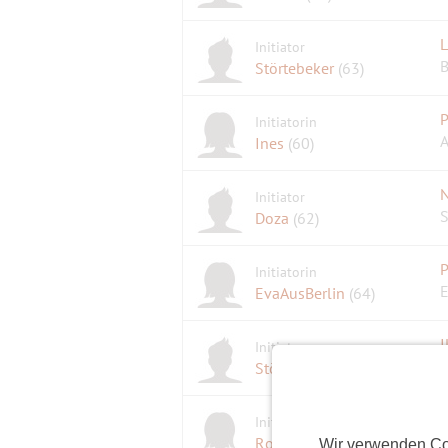
Initiator
B
Störtebeker
(63)
P
Initiatorin
A
Ines
(60)
N
Initiator
S
Doza
(62)
P
Initiatorin
E
EvaAusBerlin
(64)
I
Initiator
W
Störtebeker
(63)
Initiatorin
Roma
(82)
Wir verwenden Co