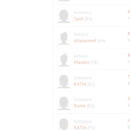
Initiatorin
M
Spot
(84)
B
Initiator
K
allyouneed
(64)
R
Initiator
M
Maratiri
(78)
Initiatorin
B
KATJA
(81)
Initiatorin
K
Roma
(82)
N
Initiatorin
B
KATJA
(81)