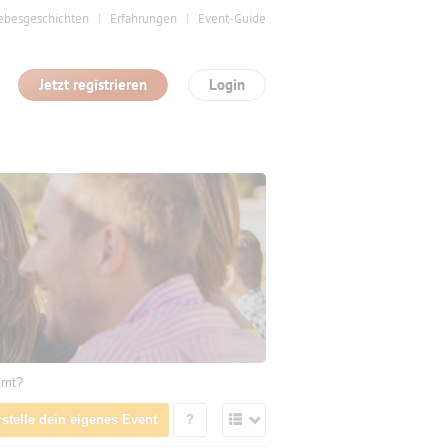
ebesgeschichten
Erfahrungen
Event-Guide
Jetzt registrieren
Login
mmt?
rstelle dein eigenes Event
?