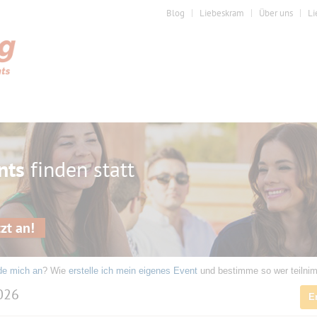
Blog
Liebeskram
Über uns
Li
nts
finden statt
zt an!
de mich an
? Wie
erstelle ich mein eigenes Event
und bestimme so wer teilni
2026
E