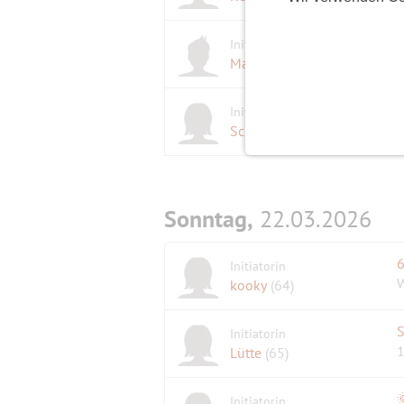
T
Initiator
L
Maratiri
(78)
Initiatorin
K
Schreibkatze
(67)
Sonntag,
22.03.2026
6
Initiatorin
W
kooky
(64)
S
Initiatorin
1
Lütte
(65)
Initiatorin