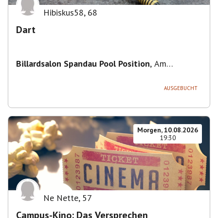
Hibiskus58
,
68
Dart
Billardsalon Spandau Pool Position
,
Am
Juliusturm 31, 13599 Berlin, Deutschland
AUSGEBUCHT
Morgen, 10.08.2026
19:30
Ne Nette
,
57
Campus-Kino: Das Versprechen