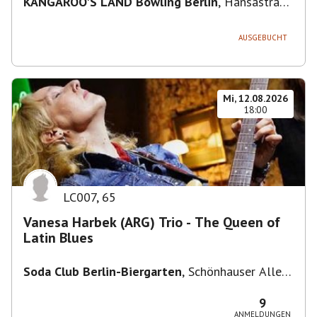
KANGAROO'S LAND Bowling Berlin
,
Hansastraße
236, 13051 Berlin-Bezirk Lichtenberg,
Deutschland
AUSGEBUCHT
Mi, 12.08.2026
18:00
LC007
,
65
Vanesa Harbek (ARG) Trio - The Queen of
Latin Blues
Soda Club Berlin-Biergarten
,
Schönhauser Allee
36, 10435 Berlin, Deutschland
9
ANMELDUNGEN