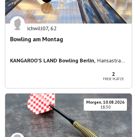
ichwill07
,
62
Bowling am Montag
KANGAROO'S LAND Bowling Berlin
,
Hansastraße
236, 13051 Berlin-Bezirk Lichtenberg,
Deutschland
2
FREIE PLÄTZE
Morgen, 10.08.2026
18:30