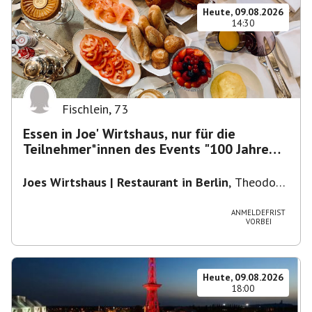
Heute, 09.08.2026
14:30
Fischlein
,
73
Essen in Joe' Wirtshaus, nur für die
Teilnehmer*innen des Events "100 Jahre
Funkturm"
Joes Wirtshaus | Restaurant in Berlin
,
Theodor-
Heuss-Platz 10, 14052 Berlin, U Theodor- Heuss
-Platz
ANMELDEFRIST
VORBEI
Heute, 09.08.2026
18:00