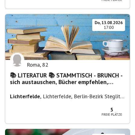
Do, 13.08.2026
17:00
Roma
,
82
📚 LITERATUR 📚 STAMMTISCH - BRUNCH -
sich austauschen, Bücher empfehlen,
Lesen/Vorlesen
Lichterfelde
,
Lichterfelde, Berlin-Bezirk Steglitz-
Zehlendorf, Deutschland
5
FREIE PLÄTZE