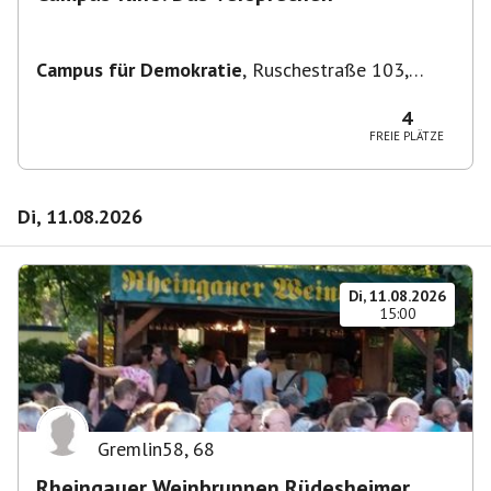
Campus für Demokratie
,
Ruschestraße 103,
10365 Berlin-Bezirk Lichtenberg, Deutschland
4
FREIE PLÄTZE
Di, 11.08.2026
Di, 11.08.2026
15:00
Gremlin58
,
68
Rheingauer Weinbrunnen Rüdesheimer