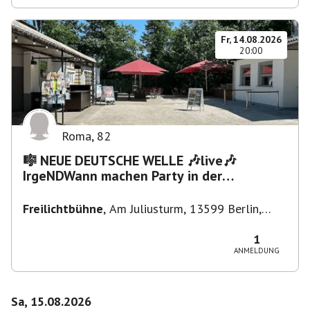
Fr, 14.08.2026
20:00
Roma
,
82
🎼 NEUE DEUTSCHE WELLE 🎶live🎶
IrgeNDWann machen Party in der
Freilichtbühne bis "...die Schule🔥"
Freilichtbühne
,
Am Juliusturm, 13599 Berlin,
Deutschland
1
ANMELDUNG
Sa, 15.08.2026