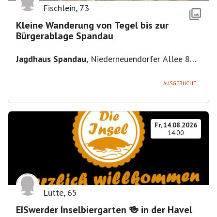
Fischlein
,
73
Kleine Wanderung von Tegel bis zur
Bürgerablage Spandau
Jagdhaus Spandau
,
Niederneuendorfer Allee 80,
13587 Berlin
AUSGEBUCHT
Fr, 14.08.2026
14:00
Lütte
,
65
EISwerder Inselbiergarten 🍻 in der Havel