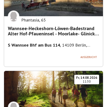
Phantasia
,
65
Wannsee-Heckeshorn-Löwen-Badestrand
Alter Hof-Pfaueninsel - Moorlake- Glinicker
Brücke-
S Wannsee Bhf am Bus 114
,
14109 Berlin,
Deutschland
AUSGEBUCHT
Fr, 14.08.2026
11:30