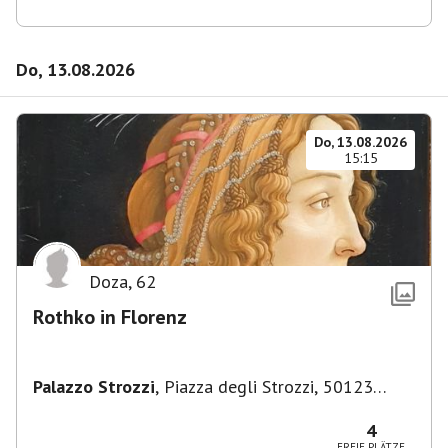
Do, 13.08.2026
Do, 13.08.2026
15:15
Doza
,
62
Rothko in Florenz
Palazzo Strozzi
,
Piazza degli Strozzi, 50123
Firenze FI, Italien
4
FREIE PLÄTZE