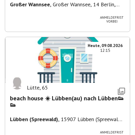
Großer Wannsee
,
Großer Wannsee, 14 Berlin,
Deutschland
ANMELDEFRIST
VORBEI
Heute, 09.08.2026
12:15
Lütte
,
65
beach house ☀️ Lübben(au) nach Lübben👟
👟
Lübben (Spreewald)
,
15907 Lübben (Spreewald),
Deutschland
ANMELDEFRIST