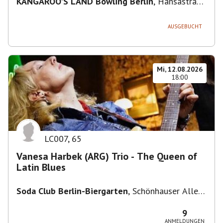
KANGAROO'S LAND Bowling Berlin
,
Hansastraße
236, 13051 Berlin-Bezirk Lichtenberg,
Deutschland
AUSGEBUCHT
Mi, 12.08.2026
18:00
LC007
,
65
Vanesa Harbek (ARG) Trio - The Queen of
Latin Blues
Soda Club Berlin-Biergarten
,
Schönhauser Allee
36, 10435 Berlin, Deutschland
9
ANMELDUNGEN