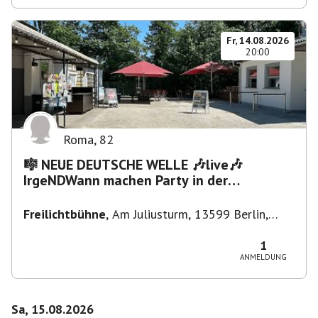
Fr, 14.08.2026
20:00
Roma
,
82
🎼 NEUE DEUTSCHE WELLE 🎶live🎶
IrgeNDWann machen Party in der
Freilichtbühne bis "...die Schule🔥"
Freilichtbühne
,
Am Juliusturm, 13599 Berlin,
Deutschland
1
ANMELDUNG
Sa, 15.08.2026