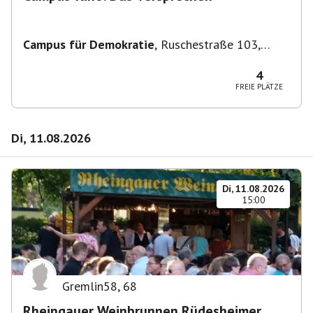
Campus für Demokratie
,
Ruschestraße 103,
10365 Berlin-Bezirk Lichtenberg, Deutschland
4
FREIE PLÄTZE
Di, 11.08.2026
Di, 11.08.2026
15:00
Gremlin58
,
68
Rheingauer Weinbrunnen Rüdesheimer