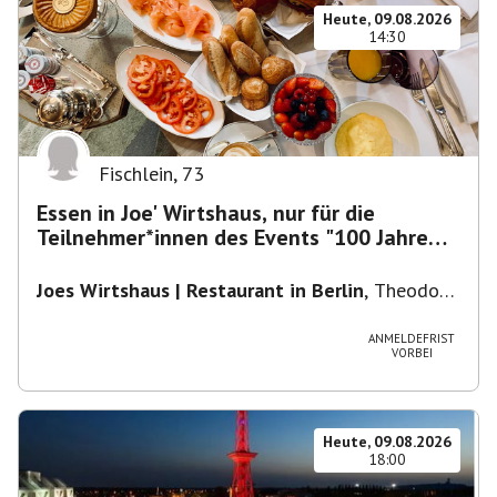
Heute, 09.08.2026
14:30
Fischlein
,
73
Essen in Joe' Wirtshaus, nur für die
Teilnehmer*innen des Events "100 Jahre
Funkturm"
Joes Wirtshaus | Restaurant in Berlin
,
Theodor-
Heuss-Platz 10, 14052 Berlin, U Theodor- Heuss
-Platz
ANMELDEFRIST
VORBEI
Heute, 09.08.2026
18:00