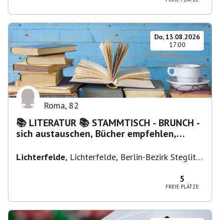
Do, 13.08.2026
17:00
Roma
,
82
📚 LITERATUR 📚 STAMMTISCH - BRUNCH -
sich austauschen, Bücher empfehlen,
Lesen/Vorlesen
Lichterfelde
,
Lichterfelde, Berlin-Bezirk Steglitz-
Zehlendorf, Deutschland
5
FREIE PLÄTZE