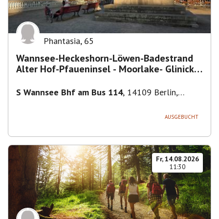
Phantasia
,
65
Wannsee-Heckeshorn-Löwen-Badestrand
Alter Hof-Pfaueninsel - Moorlake- Glinicker
Brücke-
S Wannsee Bhf am Bus 114
,
14109 Berlin,
Deutschland
AUSGEBUCHT
Fr, 14.08.2026
11:30