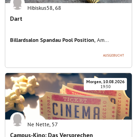
Hibiskus58
,
68
Dart
Billardsalon Spandau Pool Position
,
Am
Juliusturm 31, 13599 Berlin, Deutschland
AUSGEBUCHT
Morgen, 10.08.2026
19:30
Ne Nette
,
57
Campus-Kino: Das Versprechen