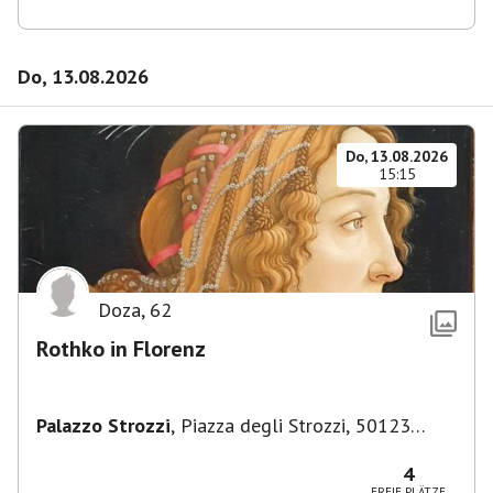
Do, 13.08.2026
Do, 13.08.2026
15:15
Doza
,
62
Rothko in Florenz
Palazzo Strozzi
,
Piazza degli Strozzi, 50123
Firenze FI, Italien
4
FREIE PLÄTZE