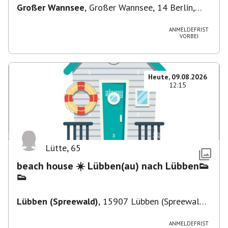
Großer Wannsee
,
Großer Wannsee, 14 Berlin,
Deutschland
ANMELDEFRIST
VORBEI
Heute, 09.08.2026
12:15
Lütte
,
65
beach house ☀️ Lübben(au) nach Lübben👟
👟
Lübben (Spreewald)
,
15907 Lübben (Spreewald),
Deutschland
ANMELDEFRIST