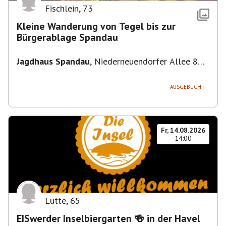
Fischlein
,
73
Kleine Wanderung von Tegel bis zur
Bürgerablage Spandau
Jagdhaus Spandau
,
Niederneuendorfer Allee 80,
13587 Berlin
AUSGEBUCHT
Fr, 14.08.2026
14:00
Lütte
,
65
EISwerder Inselbiergarten 🍻 in der Havel