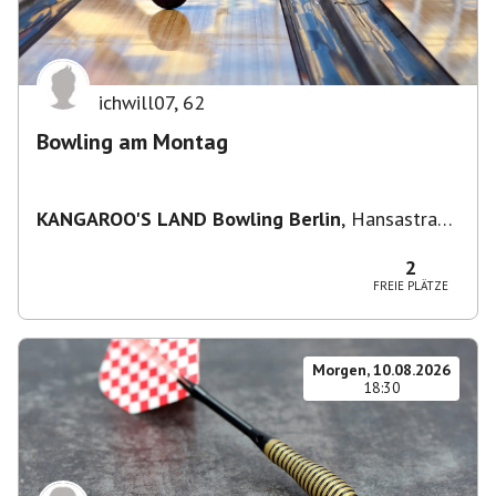
ichwill07
,
62
Bowling am Montag
KANGAROO'S LAND Bowling Berlin
,
Hansastraße
236, 13051 Berlin-Bezirk Lichtenberg,
Deutschland
2
FREIE PLÄTZE
Morgen, 10.08.2026
18:30