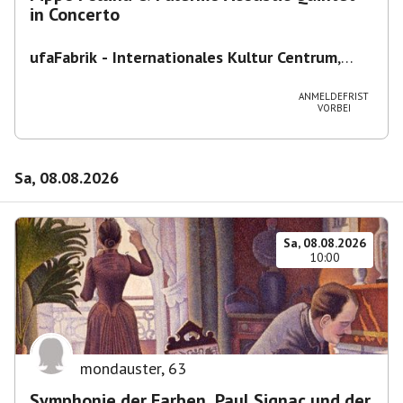
in Concerto
ufaFabrik - Internationales Kultur Centrum
,
Viktoriastraße 10-18, 12105 Berlin, U
Ullsteinstraße Ausgang Viktoriastraße
ANMELDEFRIST
VORBEI
Sa, 08.08.2026
Sa, 08.08.2026
10:00
mondauster
,
63
Symphonie der Farben. Paul Signac und der