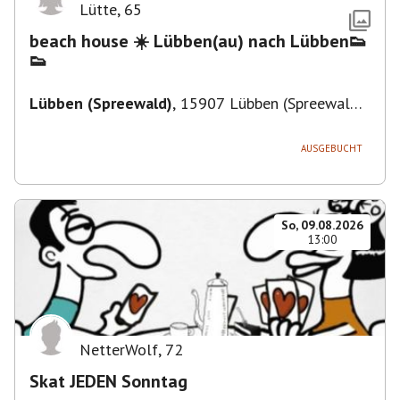
Lütte
,
65
beach house ☀️ Lübben(au) nach Lübben👟
👟
Lübben (Spreewald)
,
15907 Lübben (Spreewald),
Deutschland
AUSGEBUCHT
So, 09.08.2026
13:00
NetterWolf
,
72
Skat JEDEN Sonntag