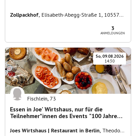
Zollpackhof
,
Elisabeth-Abegg-Straße 1, 10557
Berlin, Deutschland
3
ANMELDUNGEN
So, 09.08.2026
14:30
Fischlein
,
73
Essen in Joe' Wirtshaus, nur für die
Teilnehmer*innen des Events "100 Jahre
Funkturm"
Joes Wirtshaus | Restaurant in Berlin
,
Theodor-