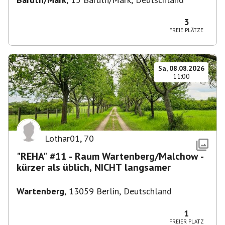
3
FREIE PLÄTZE
Sa, 08.08.2026
11:00
Lothar01
,
70
"REHA" #11 - Raum Wartenberg/Malchow -
kürzer als üblich, NICHT langsamer
Wartenberg
,
13059 Berlin, Deutschland
1
FREIER PLATZ