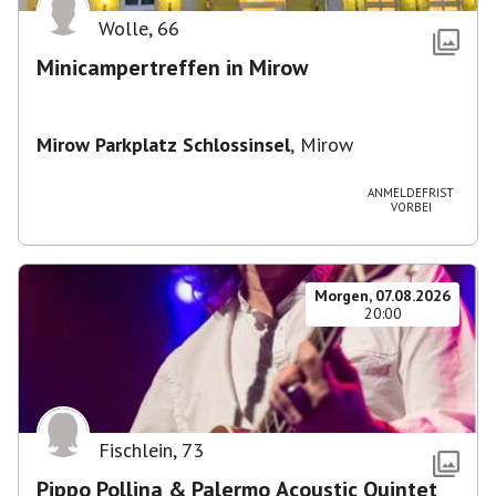
Wolle
,
66
Minicampertreffen in Mirow
Mirow Parkplatz Schlossinsel
,
Mirow
ANMELDEFRIST
VORBEI
Morgen, 07.08.2026
20:00
Fischlein
,
73
Pippo Pollina & Palermo Acoustic Quintet