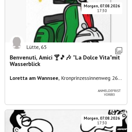
Morgen, 07.08.2026
17:30
Lütte
,
65
Benvenuti, Amici 🍸🎵🎶 "La Dolce Vita"mit
Wasserblick
Loretta am Wannsee
,
Kronprinzessinnenweg 260,
14109 Berlin, Deutschland
ANMELDEFRIST
VORBEI
Morgen, 07.08.2026
17:30