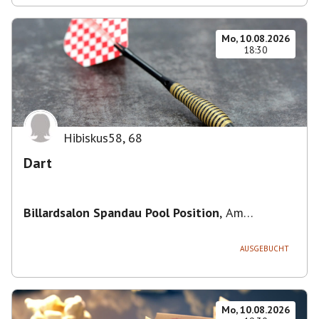
Mo, 10.08.2026
18:30
Hibiskus58
,
68
Dart
Billardsalon Spandau Pool Position
,
Am
Juliusturm 31, 13599 Berlin, Deutschland
AUSGEBUCHT
Mo, 10.08.2026