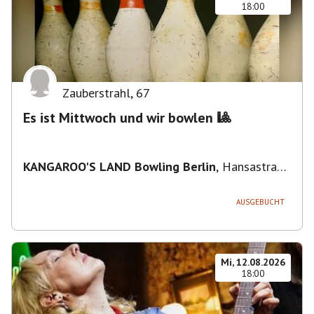
18:00
Zauberstrahl
,
67
Es ist Mittwoch und wir bowlen 🎱
KANGAROO'S LAND Bowling Berlin
,
Hansastraße
236, 13051 Berlin-Bezirk Lichtenberg,
Deutschland
AUSGEBUCHT
Mi, 12.08.2026
18:00