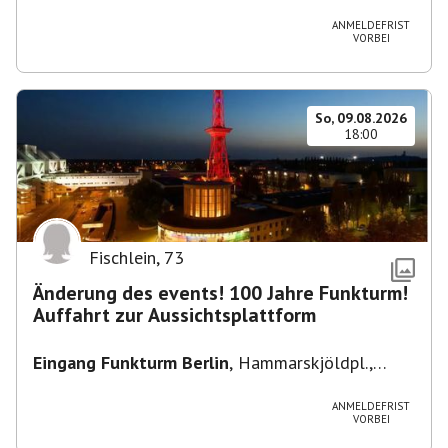
Heuss-Platz 10, 14052 Berlin, U Theodor- Heuss
-Platz
ANMELDEFRIST
VORBEI
So, 09.08.2026
18:00
Fischlein
,
73
Änderung des events! 100 Jahre Funkturm!
Auffahrt zur Aussichtsplattform
Eingang Funkturm Berlin
,
Hammarskjöldpl.,
14055 Berlin, Deutschland
ANMELDEFRIST
VORBEI