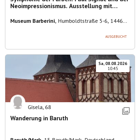
Neoimpressionismus. Ausstellung mit
Führung.
Museum Barberini
,
Humboldtstraße 5-6, 14467
Potsdam, Deutschland
AUSGEBUCHT
Sa, 08.08.2026
10:45
Gisela
,
68
Wanderung in Baruth
Baruth/Mark
,
15 Baruth/Mark, Deutschland