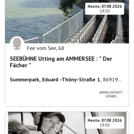
Heute, 07.08.2026
19:30
Fee vom See
,
68
SEEBÜHNE Utting am AMMERSEE : " Der
Fächer "
Summerpark, Eduard -Thöny-Straße 1
,
86919
Utting am Ammersee, Deutschland
ANMELDEFRIST
VORBEI
Heute, 07.08.2026
19:30