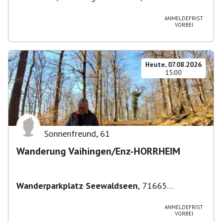
im Breisgau-West, Deutschland
ANMELDEFRIST
VORBEI
Heute, 07.08.2026
15:00
Sonnenfreund
,
61
Wanderung Vaihingen/Enz-HORRHEIM
Wanderparkplatz Seewaldseen
,
71665
Vaihingen/Enz
ANMELDEFRIST
VORBEI