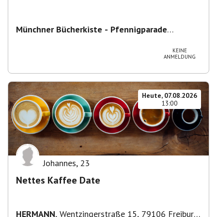
Münchner Bücherkiste - Pfennigparade
ChancenWerk GmbH
,
Hanauer Str. 85A, 80993
München-Moosach, Deutschland
KEINE
ANMELDUNG
Heute, 07.08.2026
13:00
Johannes
,
23
Nettes Kaffee Date
HERMANN
,
Wentzingerstraße 15, 79106 Freiburg