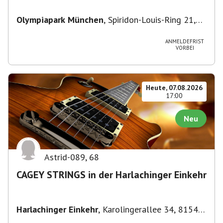
Olympiapark München
,
Spiridon-Louis-Ring 21,
80809 München, Deutschland
ANMELDEFRIST
VORBEI
Heute, 07.08.2026
17:00
Neu
Astrid-089
,
68
CAGEY STRINGS in der Harlachinger Einkehr
Harlachinger Einkehr
,
Karolingerallee 34, 81545
München-Untergiesing-Harlaching, Deutschland