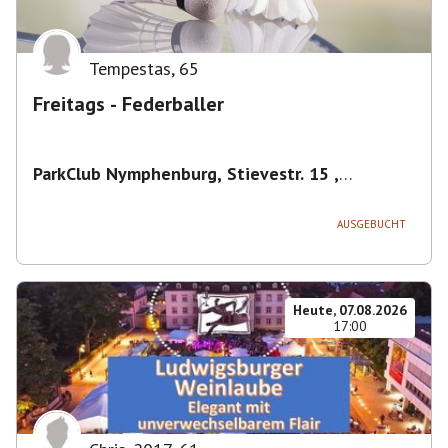
Tempestas
,
65
Freitags - Federballer
ParkClub Nymphenburg, Stievestr. 15 ,
Nymphenburg
,
München
AUSGEBUCHT
Heute, 07.08.2026
17:00