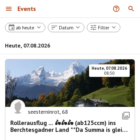
Events
ab heute
Datum
Filter
Heute, 07.08.2026
Heute, 07.08.2026
08:50
seesterninrot
,
68
Rollerausflug ... 🛵🛵🛵 (ab125ccm) ins
Berchtesgadner Land **Da Summa is glei
umma**