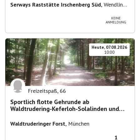
Serways Raststätte Irschenberg Süd
,
Wendling
12, 83737 Irschenberg, Deutschland
KEINE
ANMELDUNG
Heute, 07.08.2026
10:00
Freizeitspaß
,
66
Sportlich flotte Gehrunde ab
Waldtrudering-Keferloh-Solalinden und
zurück
Waldtruderinger Forst
,
München
1