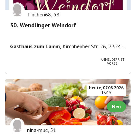
Tinchen68
,
58
30. Wendlinger Weindorf
Gasthaus zum Lamm
,
Kirchheimer Str. 26, 73240
Wendlingen am Neckar, Deutschland
ANMELDEFRIST
VORBEI
Heute, 07.08.2026
18:15
Neu
nina-muc
,
51