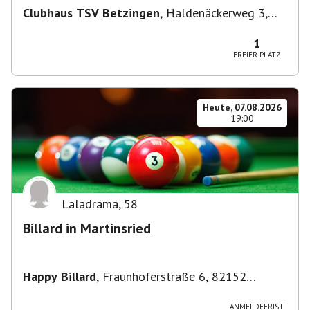
Clubhaus TSV Betzingen
,
Haldenäckerweg 3,
72770 Reutlingen-Betzingen, Deutschland
1
FREIER PLATZ
Heute, 07.08.2026
19:00
Laladrama
,
58
Billard in Martinsried
Happy Billard
,
Fraunhoferstraße 6, 82152
Planegg, Deutschland
ANMELDEFRIST