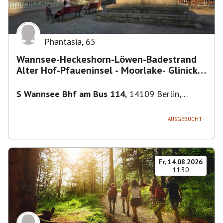
Phantasia
,
65
Wannsee-Heckeshorn-Löwen-Badestrand
Alter Hof-Pfaueninsel - Moorlake- Glinicker
Brücke-
S Wannsee Bhf am Bus 114
,
14109 Berlin,
Deutschland
AUSGEBUCHT
Fr, 14.08.2026
11:30