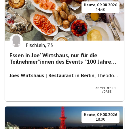
Heute, 09.08.2026
14:30
Fischlein
,
73
Essen in Joe' Wirtshaus, nur für die
Teilnehmer*innen des Events "100 Jahre
Funkturm"
Joes Wirtshaus | Restaurant in Berlin
,
Theodor-
Heuss-Platz 10, 14052 Berlin, U Theodor- Heuss
-Platz
ANMELDEFRIST
VORBEI
Heute, 09.08.2026
18:00