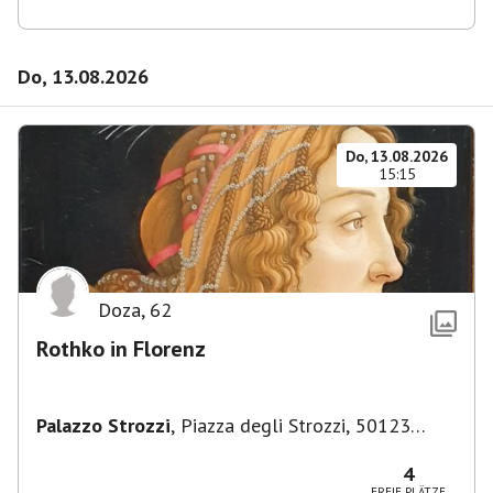
Do, 13.08.2026
Do, 13.08.2026
15:15
Doza
,
62
Rothko in Florenz
Palazzo Strozzi
,
Piazza degli Strozzi, 50123
Firenze FI, Italien
4
FREIE PLÄTZE