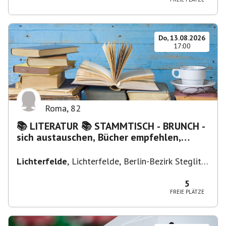
Do, 13.08.2026
17:00
Roma
,
82
📚 LITERATUR 📚 STAMMTISCH - BRUNCH -
sich austauschen, Bücher empfehlen,
Lesen/Vorlesen
Lichterfelde
,
Lichterfelde, Berlin-Bezirk Steglitz-
Zehlendorf, Deutschland
5
FREIE PLÄTZE