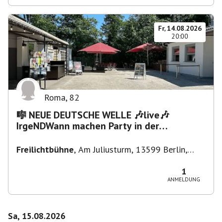
Fr, 14.08.2026
20:00
Roma
,
82
🎼 NEUE DEUTSCHE WELLE 🎶live🎶
IrgeNDWann machen Party in der
Freilichtbühne bis "...die Schule🔥"
Freilichtbühne
,
Am Juliusturm, 13599 Berlin,
Deutschland
1
ANMELDUNG
Sa, 15.08.2026