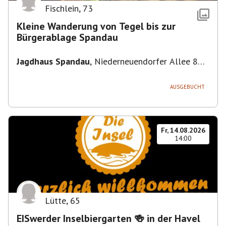
Fischlein
,
73
Kleine Wanderung von Tegel bis zur
Bürgerablage Spandau
Jagdhaus Spandau
,
Niederneuendorfer Allee 80,
13587 Berlin
AUSGEBUCHT
Fr, 14.08.2026
14:00
Lütte
,
65
EISwerder Inselbiergarten 🍻 in der Havel