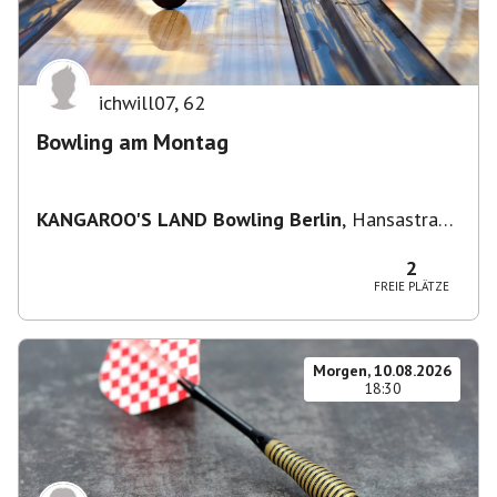
ichwill07
,
62
Bowling am Montag
KANGAROO'S LAND Bowling Berlin
,
Hansastraße
236, 13051 Berlin-Bezirk Lichtenberg,
Deutschland
2
FREIE PLÄTZE
Morgen, 10.08.2026
18:30