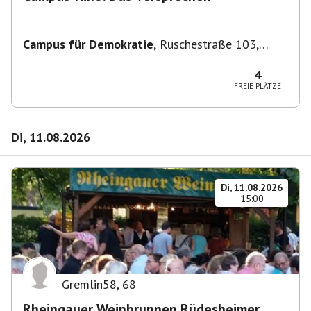
Campus für Demokratie
,
Ruschestraße 103,
10365 Berlin-Bezirk Lichtenberg, Deutschland
4
FREIE PLÄTZE
Di, 11.08.2026
Di, 11.08.2026
15:00
Gremlin58
,
68
Rheingauer Weinbrunnen Rüdesheimer