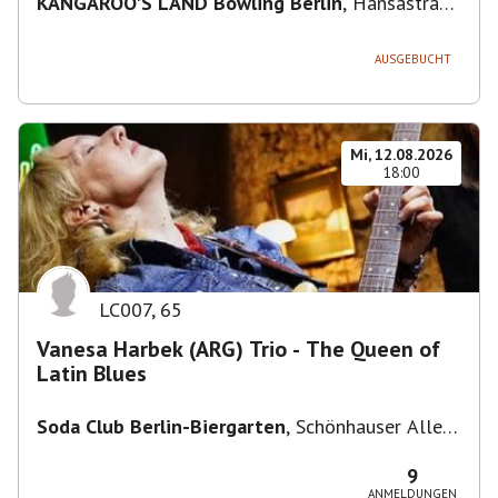
KANGAROO'S LAND Bowling Berlin
,
Hansastraße
236, 13051 Berlin-Bezirk Lichtenberg,
Deutschland
AUSGEBUCHT
Mi, 12.08.2026
18:00
LC007
,
65
Vanesa Harbek (ARG) Trio - The Queen of
Latin Blues
Soda Club Berlin-Biergarten
,
Schönhauser Allee
36, 10435 Berlin, Deutschland
9
ANMELDUNGEN