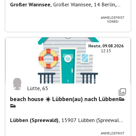
Großer Wannsee
,
Großer Wannsee, 14 Berlin,
Deutschland
ANMELDEFRIST
VORBEI
Heute, 09.08.2026
12:15
Lütte
,
65
beach house ☀️ Lübben(au) nach Lübben👟
👟
Lübben (Spreewald)
,
15907 Lübben (Spreewald),
Deutschland
ANMELDEFRIST