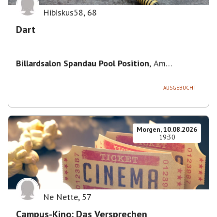
Hibiskus58
,
68
Dart
Billardsalon Spandau Pool Position
,
Am
Juliusturm 31, 13599 Berlin, Deutschland
AUSGEBUCHT
Morgen, 10.08.2026
19:30
Ne Nette
,
57
Campus-Kino: Das Versprechen