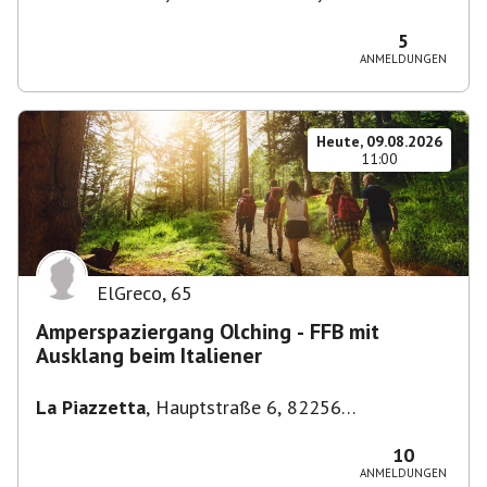
Stuttgart-Bad Cannstatt, Deutschland
5
ANMELDUNGEN
Heute, 09.08.2026
11:00
ElGreco
,
65
Amperspaziergang Olching - FFB mit
Ausklang beim Italiener
La Piazzetta
,
Hauptstraße 6, 82256
Fürstenfeldbruck, Deutschland
10
ANMELDUNGEN