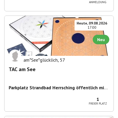
ANMELDUNG
Heute, 09.08.2026
17:00
Neu
am*See*glücklich
,
57
TAC am See
Parkplatz Strandbad Herrsching öffentlich mit
Parkschein
,
Parkplatz, Keramikstraße 1-3, 82211
Herrsching am Ammersee, Deutschland
1
FREIER PLATZ