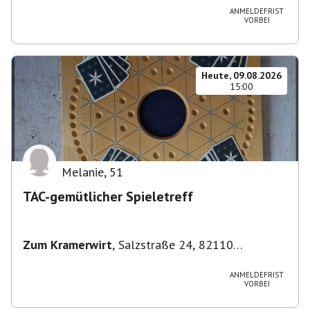
ANMELDEFRIST
VORBEI
Heute, 09.08.2026
15:00
Melanie
,
51
TAC-gemütlicher Spieletreff
Zum Kramerwirt
,
Salzstraße 24, 82110
Germering-Unterpfaffenhofen, Deutschland
ANMELDEFRIST
VORBEI