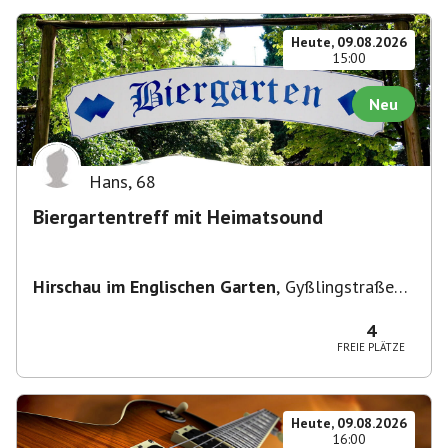
Heute, 09.08.2026
15:00
Neu
Hans
,
68
Biergartentreff mit Heimatsound
Hirschau im Englischen Garten
,
Gyßlingstraße
15, 80805 München-Schwabing-Freimann,
Deutschland
4
FREIE PLÄTZE
Heute, 09.08.2026
16:00