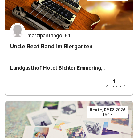
marzipantango
,
61
Uncle Beat Band im Biergarten
Landgasthof Hotel Bichler Emmering
,
Hauptstraße 14, 83550 Emmering, Deutschland
1
FREIER PLATZ
Heute, 09.08.2026
16:15