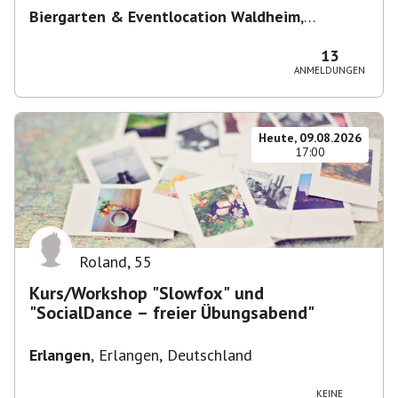
Biergarten & Eventlocation Waldheim
,
Waldheim 1, 81377 München, Deutschland
13
ANMELDUNGEN
Heute, 09.08.2026
17:00
Roland
,
55
Kurs/Workshop "Slowfox" und
"SocialDance – freier Übungsabend"
Erlangen
,
Erlangen, Deutschland
KEINE