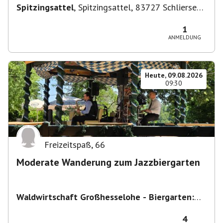
Spitzingsattel
,
Spitzingsattel, 83727 Schliersee,
Deutschland
1
ANMELDUNG
Heute, 09.08.2026
09:30
Freizeitspaß
,
66
Moderate Wanderung zum Jazzbiergarten
Waldwirtschaft Großhesselohe - Biergarten:
täglich bei schönem Wetter ab 10:00 Uhr -
Restaurant : Mo & Di Ruhetag
,
Georg-Kalb-
4