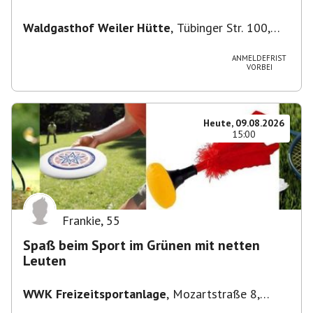
Waldgasthof Weiler Hütte
,
Tübinger Str. 100,
71093 Weil im Schönbuch, Deutschland
ANMELDEFRIST
VORBEI
Heute, 09.08.2026
15:00
Frankie
,
55
Spaß beim Sport im Grünen mit netten
Leuten
WWK Freizeitsportanlage
,
Mozartstraße 8,
82166 Gräfelfing, Deutschland