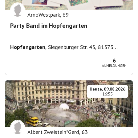
ArnoWestpark
,
69
Party Band im Hopfengarten
Hopfengarten
,
Siegenburger Str. 43, 81373
München-Sendling-Westpark, Deutschland
6
ANMELDUNGEN
Heute, 09.08.2026
16:55
Albert Zweistein*Gerd
,
63