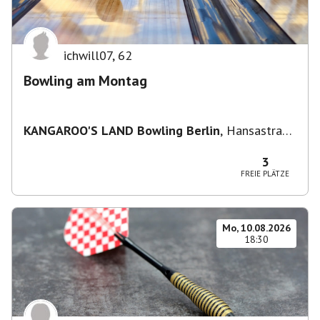
ichwill07
,
62
Bowling am Montag
KANGAROO'S LAND Bowling Berlin
,
Hansastraße
236, 13051 Berlin-Bezirk Lichtenberg,
Deutschland
3
FREIE PLÄTZE
Mo, 10.08.2026
18:30