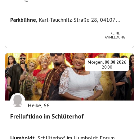
Parkbühne
,
Karl-Tauchnitz-Straße 28, 04107
Leipzig, Deutschland
KEINE
ANMELDUNG
Morgen, 08.08.2026
20:00
Heike
,
66
Freiluftkino im Schlüterhof
Humboldt
,
Schlüterhof im Humboldt Forum