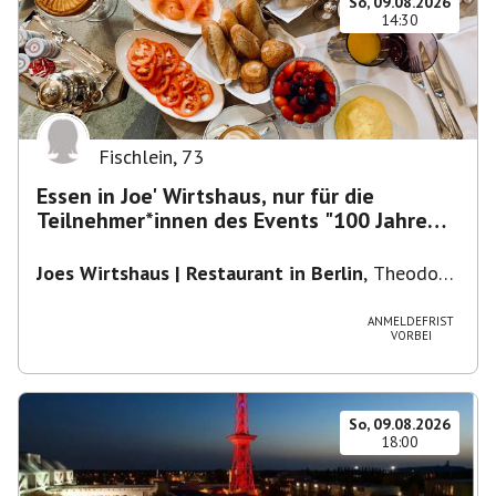
So, 09.08.2026
14:30
Fischlein
,
73
Essen in Joe' Wirtshaus, nur für die
Teilnehmer*innen des Events "100 Jahre
Funkturm"
Joes Wirtshaus | Restaurant in Berlin
,
Theodor-
Heuss-Platz 10, 14052 Berlin, U Theodor- Heuss
-Platz
ANMELDEFRIST
VORBEI
So, 09.08.2026
18:00