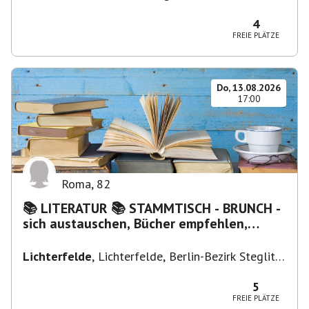
Firenze FI, Italien
4
FREIE PLÄTZE
Do, 13.08.2026
17:00
Roma
,
82
📚 LITERATUR 📚 STAMMTISCH - BRUNCH -
sich austauschen, Bücher empfehlen,
Lesen/Vorlesen
Lichterfelde
,
Lichterfelde, Berlin-Bezirk Steglitz-
Zehlendorf, Deutschland
5
FREIE PLÄTZE