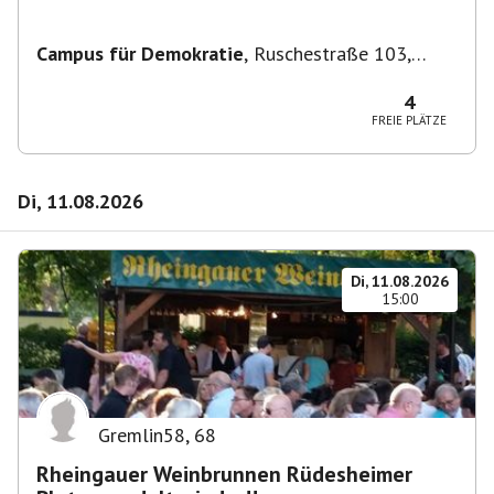
Campus für Demokratie
,
Ruschestraße 103,
10365 Berlin-Bezirk Lichtenberg, Deutschland
4
FREIE PLÄTZE
Di, 11.08.2026
Di, 11.08.2026
15:00
Gremlin58
,
68
Rheingauer Weinbrunnen Rüdesheimer