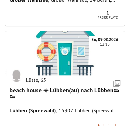
Deutschland
1
FREIER PLATZ
So, 09.08.2026
12:15
Lütte
,
65
beach house ☀️ Lübben(au) nach Lübben👟
👟
Lübben (Spreewald)
,
15907 Lübben (Spreewald),
Deutschland
AUSGEBUCHT