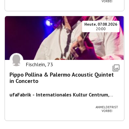
VORBEI
Heute, 07.08.2026
20:00
Fischlein
,
73
Pippo Pollina & Palermo Acoustic Quintet
in Concerto
ufaFabrik - Internationales Kultur Centrum
,
Viktoriastraße 10-18, 12105 Berlin, U
Ullsteinstraße Ausgang Viktoriastraße
ANMELDEFRIST
VORBEI