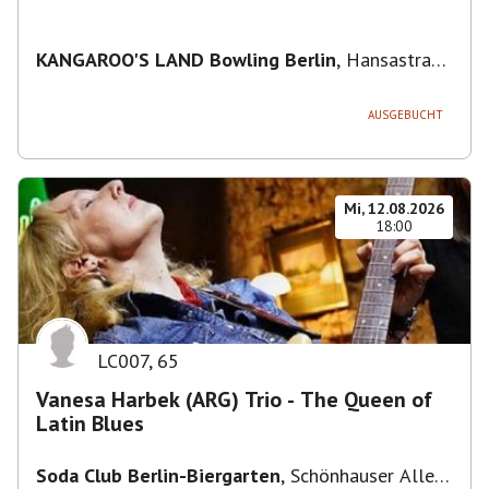
KANGAROO'S LAND Bowling Berlin
,
Hansastraße
236, 13051 Berlin-Bezirk Lichtenberg,
Deutschland
AUSGEBUCHT
Mi, 12.08.2026
18:00
LC007
,
65
Vanesa Harbek (ARG) Trio - The Queen of
Latin Blues
Soda Club Berlin-Biergarten
,
Schönhauser Allee