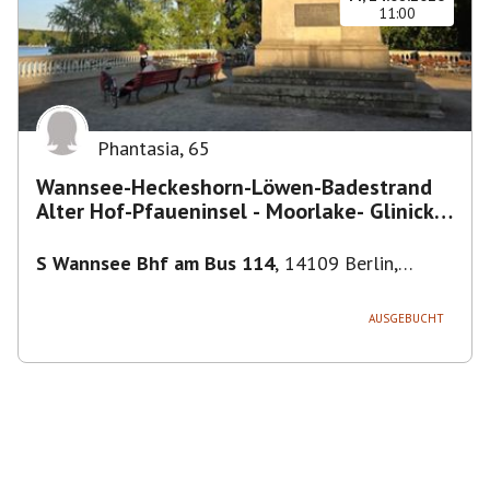
11:00
Phantasia
,
65
Wannsee-Heckeshorn-Löwen-Badestrand
Alter Hof-Pfaueninsel - Moorlake- Glinicker
Brücke-
S Wannsee Bhf am Bus 114
,
14109 Berlin,
Deutschland
AUSGEBUCHT