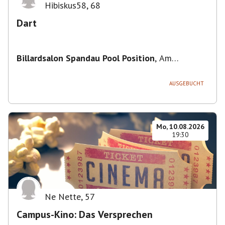
Hibiskus58
,
68
Dart
Billardsalon Spandau Pool Position
,
Am
Juliusturm 31, 13599 Berlin, Deutschland
AUSGEBUCHT
Mo, 10.08.2026
19:30
Ne Nette
,
57
Campus-Kino: Das Versprechen