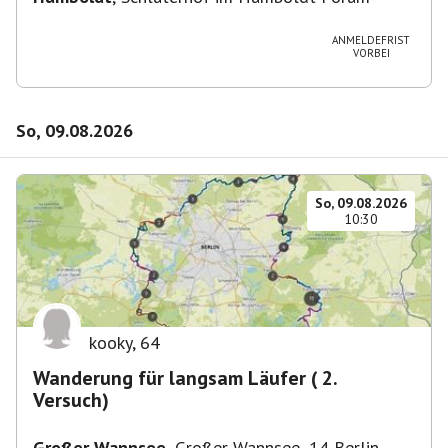
ANMELDEFRIST
VORBEI
So, 09.08.2026
So, 09.08.2026
10:30
kooky
,
64
Wanderung für langsam Läufer ( 2.
Versuch)
Großer Wannsee
,
Großer Wannsee, 14 Berlin,