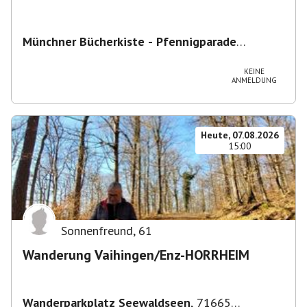
Münchner Bücherkiste - Pfennigparade
ChancenWerk GmbH
,
Hanauer Str. 85A, 80993
München-Moosach, Deutschland
KEINE
ANMELDUNG
Heute, 07.08.2026
15:00
Sonnenfreund
,
61
Wanderung Vaihingen/Enz-HORRHEIM
Wanderparkplatz Seewaldseen
,
71665