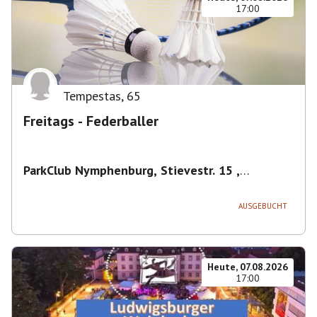
17:00
Tempestas
,
65
Freitags - Federballer
ParkClub Nymphenburg, Stievestr. 15 ,
Nymphenburg
,
München
AUSGEBUCHT
Heute, 07.08.2026
17:00