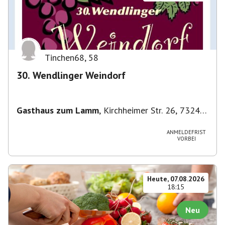
Tinchen68
,
58
30. Wendlinger Weindorf
Gasthaus zum Lamm
,
Kirchheimer Str. 26, 73240
Wendlingen am Neckar, Deutschland
ANMELDEFRIST
VORBEI
Heute, 07.08.2026
18:15
Neu