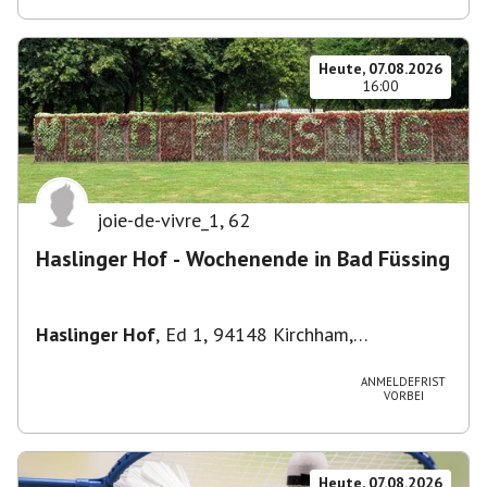
Heute, 07.08.2026
16:00
joie-de-vivre_1
,
62
Haslinger Hof - Wochenende in Bad Füssing
Haslinger Hof
,
Ed 1, 94148 Kirchham,
Deutschland
ANMELDEFRIST
VORBEI
Heute, 07.08.2026