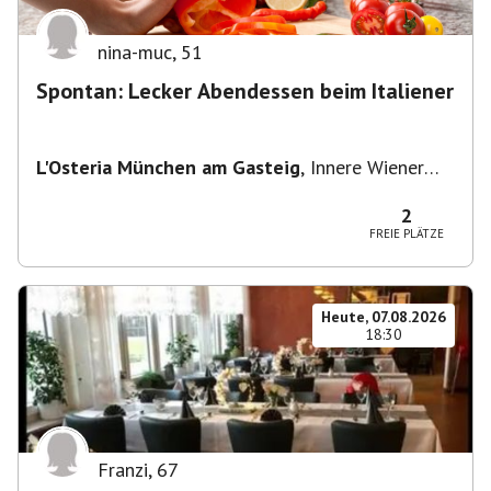
nina-muc
,
51
Spontan: Lecker Abendessen beim Italiener
L'Osteria München am Gasteig
,
Innere Wiener
Straße 2, 81667 München, Deutschland
2
FREIE PLÄTZE
Heute, 07.08.2026
18:30
Franzi
,
67