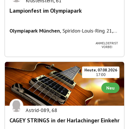
Krustenstern
,
61
Lampionfest im Olympiapark
Olympiapark München
,
Spiridon-Louis-Ring 21,
80809 München, Deutschland
ANMELDEFRIST
VORBEI
Heute, 07.08.2026
17:00
Neu
Astrid-089
,
68
CAGEY STRINGS in der Harlachinger Einkehr