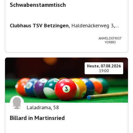
Schwabenstammtisch
Clubhaus TSV Betzingen
,
Haldenäckerweg 3,
72770 Reutlingen-Betzingen, Deutschland
ANMELDEFRIST
VORBEI
Heute, 07.08.2026
19:00
Laladrama
,
58
Billard in Martinsried