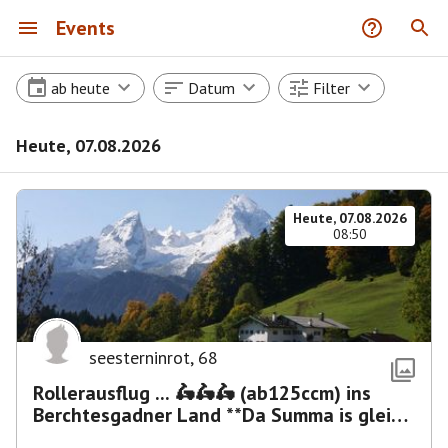
Events
ab heute
Datum
Filter
Heute, 07.08.2026
Heute, 07.08.2026
08:50
seesterninrot
,
68
Rollerausflug ... 🛵🛵🛵 (ab125ccm) ins
Berchtesgadner Land **Da Summa is glei
umma**