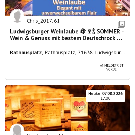
Chris_2017
,
61
Ludwigsburger Weinlaube 🍇🍷🍾 SOMMER -
Wein & Genuss mit bestem Deutschrock 🎼
🎤 🎷 🎸
Rathausplatz
,
Rathausplatz, 71638 Ludwigsburg,
Deutschland
ANMELDEFRIST
VORBEI
Heute, 07.08.2026
17:00