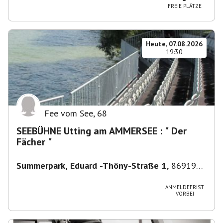
FREIE PLÄTZE
Heute, 07.08.2026
19:30
Fee vom See
,
68
SEEBÜHNE Utting am AMMERSEE : " Der
Fächer "
Summerpark, Eduard -Thöny-Straße 1
,
86919
Utting am Ammersee, Deutschland
ANMELDEFRIST
VORBEI