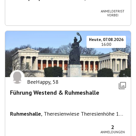
Vaihingen/Enz
ANMELDEFRIST
VORBEI
Heute, 07.08.2026
16:00
BeeHappy
,
58
Führung Westend & Ruhmeshalle
Ruhmeshalle
,
Theresienwiese Theresienhöhe 16,
Theresienhöhe 16, 80339 München, Deutschland
2
ANMELDUNGEN