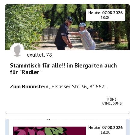
Heute, 07.08.2026
18:00
exultet
,
78
Stammtisch für alle!! im Biergarten auch
für "Radler"
Zum Brünnstein
,
Elsässer Str. 36, 81667
München-Au-Haidhausen, Deutschland
KEINE
ANMELDUNG
Heute, 07.08.2026
18:00