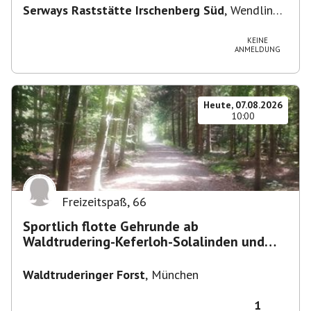
Serways Raststätte Irschenberg Süd
,
Wendling
12, 83737 Irschenberg, Deutschland
KEINE
ANMELDUNG
Heute, 07.08.2026
10:00
Freizeitspaß
,
66
Sportlich flotte Gehrunde ab
Waldtrudering-Keferloh-Solalinden und
zurück
Waldtruderinger Forst
,
München
1