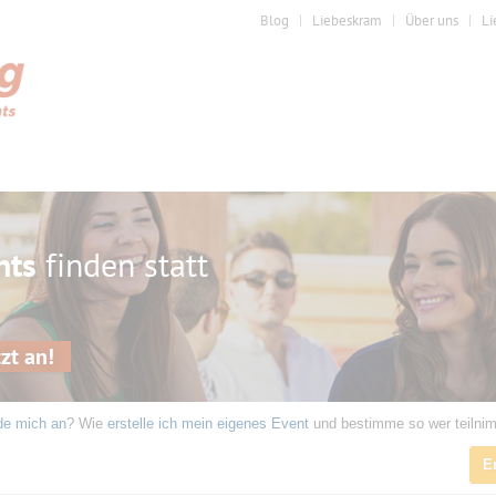
Blog
Liebeskram
Über uns
Li
nts
finden statt
zt an!
de mich an
? Wie
erstelle ich mein eigenes Event
und bestimme so wer teilni
6
E