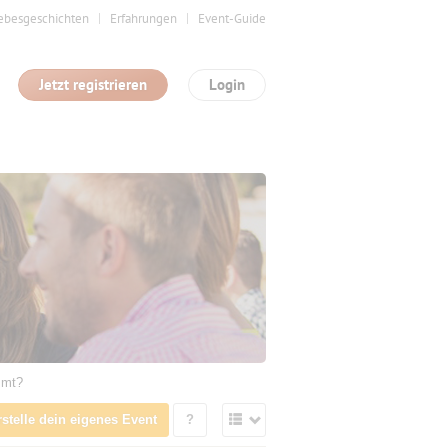
ebesgeschichten
Erfahrungen
Event-Guide
Jetzt registrieren
Login
mmt?
rstelle dein eigenes Event
?