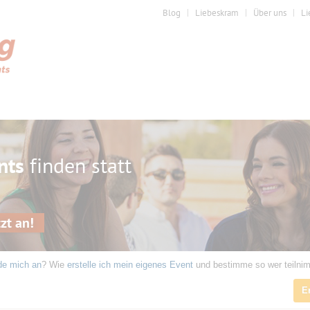
Blog
Liebeskram
Über uns
Li
nts
finden statt
zt an!
de mich an
? Wie
erstelle ich mein eigenes Event
und bestimme so wer teilni
E