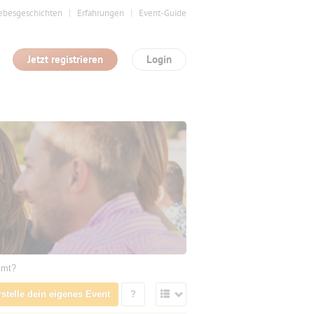
ebesgeschichten
Erfahrungen
Event-Guide
Jetzt registrieren
Login
mmt?
rstelle dein eigenes Event
?