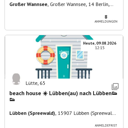
Großer Wannsee
,
Großer Wannsee, 14 Berlin,
Deutschland
8
ANMELDUNGEN
Heute, 09.08.2026
12:15
Lütte
,
65
beach house ☀️ Lübben(au) nach Lübben👟
👟
Lübben (Spreewald)
,
15907 Lübben (Spreewald),
Deutschland
ANMELDEFRIST