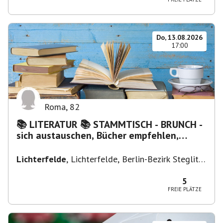
Do, 13.08.2026
17:00
Roma
,
82
📚 LITERATUR 📚 STAMMTISCH - BRUNCH -
sich austauschen, Bücher empfehlen,
Lesen/Vorlesen
Lichterfelde
,
Lichterfelde, Berlin-Bezirk Steglitz-
Zehlendorf, Deutschland
5
FREIE PLÄTZE