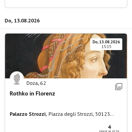
Do, 13.08.2026
Do, 13.08.2026
15:15
Doza
,
62
Rothko in Florenz
Palazzo Strozzi
,
Piazza degli Strozzi, 50123
Firenze FI, Italien
4
FREIE PLÄTZE