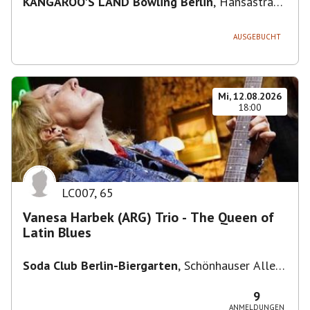
KANGAROO'S LAND Bowling Berlin
,
Hansastraße
236, 13051 Berlin-Bezirk Lichtenberg,
Deutschland
AUSGEBUCHT
Mi, 12.08.2026
18:00
LC007
,
65
Vanesa Harbek (ARG) Trio - The Queen of
Latin Blues
Soda Club Berlin-Biergarten
,
Schönhauser Allee
36, 10435 Berlin, Deutschland
9
ANMELDUNGEN