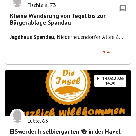
Fischlein
,
73
Kleine Wanderung von Tegel bis zur
Bürgerablage Spandau
Jagdhaus Spandau
,
Niederneuendorfer Allee 80,
13587 Berlin
AUSGEBUCHT
Fr, 14.08.2026
14:00
Lütte
,
65
EISwerder Inselbiergarten 🍻 in der Havel