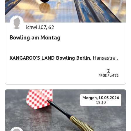
ichwill07
,
62
Bowling am Montag
KANGAROO'S LAND Bowling Berlin
,
Hansastraße
236, 13051 Berlin-Bezirk Lichtenberg,
Deutschland
2
FREIE PLÄTZE
Morgen, 10.08.2026
18:30