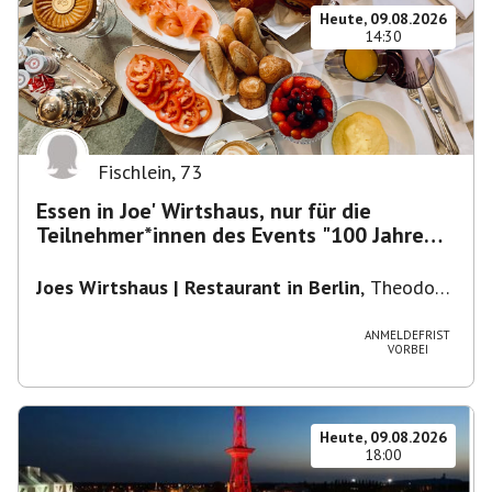
Heute, 09.08.2026
14:30
Fischlein
,
73
Essen in Joe' Wirtshaus, nur für die
Teilnehmer*innen des Events "100 Jahre
Funkturm"
Joes Wirtshaus | Restaurant in Berlin
,
Theodor-
Heuss-Platz 10, 14052 Berlin, U Theodor- Heuss
-Platz
ANMELDEFRIST
VORBEI
Heute, 09.08.2026
18:00