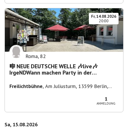
Fr, 14.08.2026
20:00
Roma
,
82
🎼 NEUE DEUTSCHE WELLE 🎶live🎶
IrgeNDWann machen Party in der
Freilichtbühne bis "...die Schule🔥"
Freilichtbühne
,
Am Juliusturm, 13599 Berlin,
Deutschland
1
ANMELDUNG
Sa, 15.08.2026