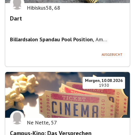
Hibiskus58
,
68
Dart
Billardsalon Spandau Pool Position
,
Am
Juliusturm 31, 13599 Berlin, Deutschland
AUSGEBUCHT
Morgen, 10.08.2026
19:30
Ne Nette
,
57
Campus-Kino: Das Versprechen