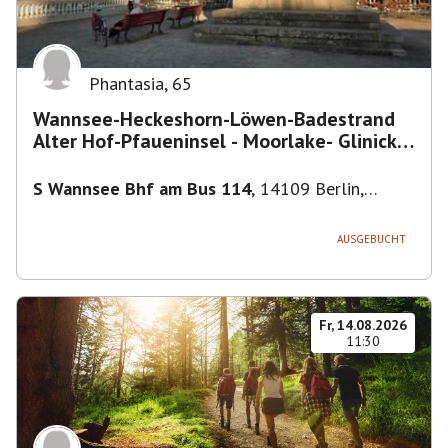
Phantasia
,
65
Wannsee-Heckeshorn-Löwen-Badestrand
Alter Hof-Pfaueninsel - Moorlake- Glinicker
Brücke-
S Wannsee Bhf am Bus 114
,
14109 Berlin,
Deutschland
AUSGEBUCHT
Fr, 14.08.2026
11:30