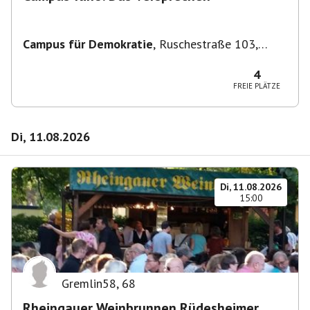
Campus für Demokratie
,
Ruschestraße 103,
10365 Berlin-Bezirk Lichtenberg, Deutschland
4
FREIE PLÄTZE
Di, 11.08.2026
Di, 11.08.2026
15:00
Gremlin58
,
68
Rheingauer Weinbrunnen Rüdesheimer