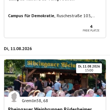
Campus für Demokratie
,
Ruschestraße 103,
10365 Berlin-Bezirk Lichtenberg, Deutschland
4
FREIE PLÄTZE
Di, 11.08.2026
Di, 11.08.2026
15:00
Gremlin58
,
68
Rheingauer Weinbrunnen Rüdesheimer