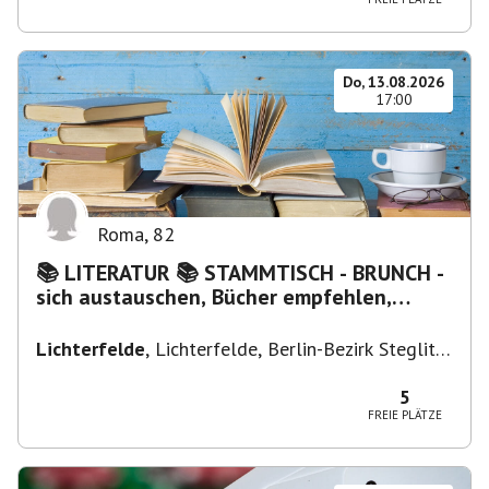
Do, 13.08.2026
17:00
Roma
,
82
📚 LITERATUR 📚 STAMMTISCH - BRUNCH -
sich austauschen, Bücher empfehlen,
Lesen/Vorlesen
Lichterfelde
,
Lichterfelde, Berlin-Bezirk Steglitz-
Zehlendorf, Deutschland
5
FREIE PLÄTZE