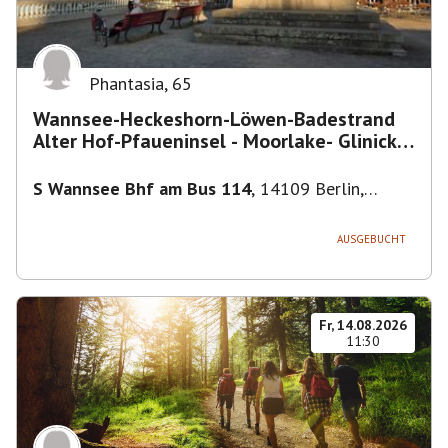
Phantasia
,
65
Wannsee-Heckeshorn-Löwen-Badestrand
Alter Hof-Pfaueninsel - Moorlake- Glinicker
Brücke-
S Wannsee Bhf am Bus 114
,
14109 Berlin,
Deutschland
AUSGEBUCHT
Fr, 14.08.2026
11:30