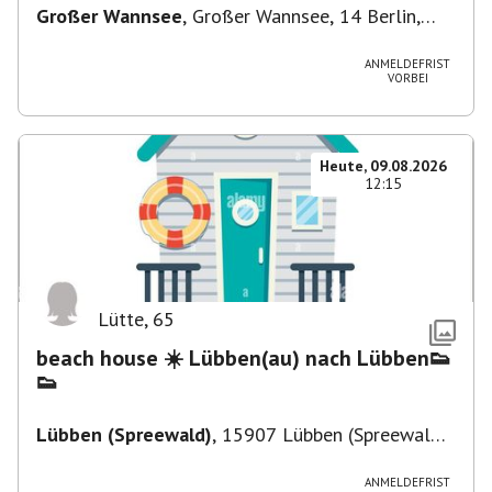
Großer Wannsee
,
Großer Wannsee, 14 Berlin,
Deutschland
ANMELDEFRIST
VORBEI
Heute, 09.08.2026
12:15
Lütte
,
65
beach house ☀️ Lübben(au) nach Lübben👟
👟
Lübben (Spreewald)
,
15907 Lübben (Spreewald),
Deutschland
ANMELDEFRIST