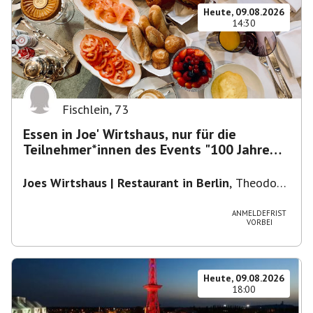
Heute, 09.08.2026
14:30
Fischlein
,
73
Essen in Joe' Wirtshaus, nur für die
Teilnehmer*innen des Events "100 Jahre
Funkturm"
Joes Wirtshaus | Restaurant in Berlin
,
Theodor-
Heuss-Platz 10, 14052 Berlin, U Theodor- Heuss
-Platz
ANMELDEFRIST
VORBEI
Heute, 09.08.2026
18:00