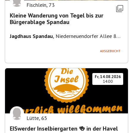
Fischlein
,
73
Kleine Wanderung von Tegel bis zur
Bürgerablage Spandau
Jagdhaus Spandau
,
Niederneuendorfer Allee 80,
13587 Berlin
AUSGEBUCHT
Fr, 14.08.2026
14:00
Lütte
,
65
EISwerder Inselbiergarten 🍻 in der Havel