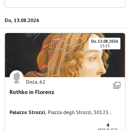
Do, 13.08.2026
Do, 13.08.2026
15:15
Doza
,
62
Rothko in Florenz
Palazzo Strozzi
,
Piazza degli Strozzi, 50123
Firenze FI, Italien
4
FREIE PLÄTZE