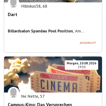
Hibiskus58
,
68
Dart
Billardsalon Spandau Pool Position
,
Am
Juliusturm 31, 13599 Berlin, Deutschland
AUSGEBUCHT
Morgen, 10.08.2026
19:30
Ne Nette
,
57
Campus-Kino: Das Versprechen