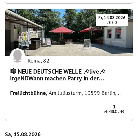
Fr, 14.08.2026
20:00
Roma
,
82
🎼 NEUE DEUTSCHE WELLE 🎶live🎶
IrgeNDWann machen Party in der
Freilichtbühne bis "...die Schule🔥"
Freilichtbühne
,
Am Juliusturm, 13599 Berlin,
Deutschland
1
ANMELDUNG
Sa, 15.08.2026