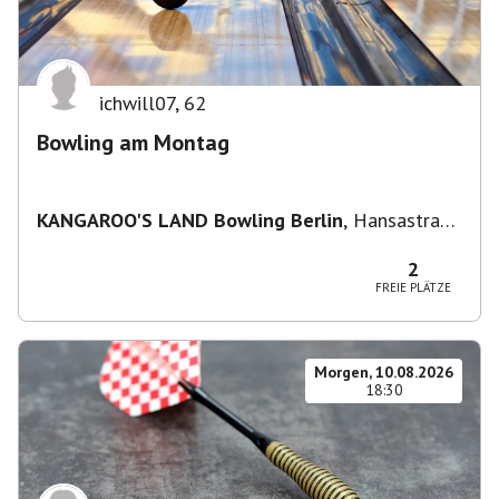
ichwill07
,
62
Bowling am Montag
KANGAROO'S LAND Bowling Berlin
,
Hansastraße
236, 13051 Berlin-Bezirk Lichtenberg,
Deutschland
2
FREIE PLÄTZE
Morgen, 10.08.2026
18:30