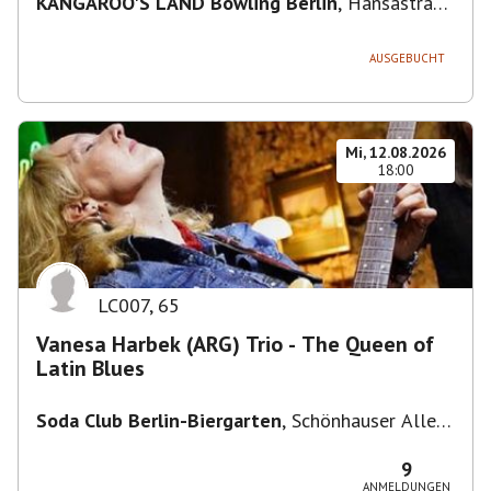
KANGAROO'S LAND Bowling Berlin
,
Hansastraße
236, 13051 Berlin-Bezirk Lichtenberg,
Deutschland
AUSGEBUCHT
Mi, 12.08.2026
18:00
LC007
,
65
Vanesa Harbek (ARG) Trio - The Queen of
Latin Blues
Soda Club Berlin-Biergarten
,
Schönhauser Allee
36, 10435 Berlin, Deutschland
9
ANMELDUNGEN