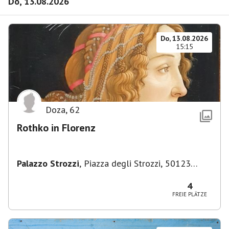
Do, 13.08.2026
Do, 13.08.2026
15:15
Doza
,
62
Rothko in Florenz
Palazzo Strozzi
,
Piazza degli Strozzi, 50123
Firenze FI, Italien
4
FREIE PLÄTZE