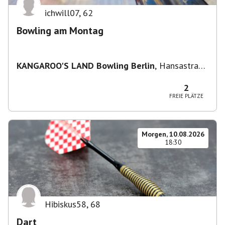
ichwill07
,
62
Bowling am Montag
KANGAROO'S LAND Bowling Berlin
,
Hansastraße
236, 13051 Berlin-Bezirk Lichtenberg,
Deutschland
2
FREIE PLÄTZE
Morgen, 10.08.2026
18:30
Hibiskus58
,
68
Dart