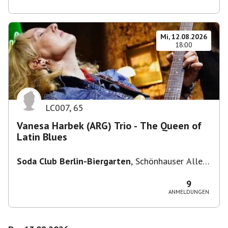
Mi, 12.08.2026
18:00
LC007
,
65
Vanesa Harbek (ARG) Trio - The Queen of
Latin Blues
Soda Club Berlin-Biergarten
,
Schönhauser Allee
36, 10435 Berlin, Deutschland
9
ANMELDUNGEN