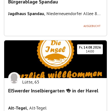
Bürgerablage Spandau
Jagdhaus Spandau
,
Niederneuendorfer Allee 80,
13587 Berlin
AUSGEBUCHT
Fr, 14.08.2026
14:00
Lütte
,
65
EISwerder Inselbiergarten 🍻 in der Havel
Alt-Tegel
,
Alt-Tegel