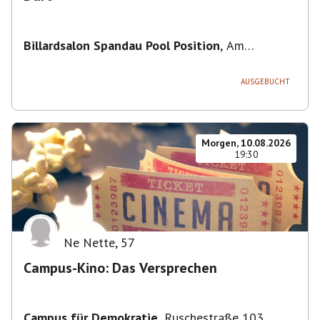
Billardsalon Spandau Pool Position
,
Am
Juliusturm 31, 13599 Berlin, Deutschland
AUSGEBUCHT
Morgen, 10.08.2026
19:30
Ne Nette
,
57
Campus-Kino: Das Versprechen
Campus für Demokratie
,
Ruschestraße 103,