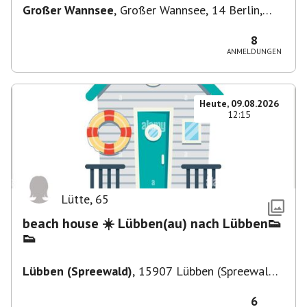
Großer Wannsee
,
Großer Wannsee, 14 Berlin,
Deutschland
8
ANMELDUNGEN
Heute, 09.08.2026
12:15
Lütte
,
65
beach house ☀️ Lübben(au) nach Lübben👟
👟
Lübben (Spreewald)
,
15907 Lübben (Spreewald),
Deutschland
6