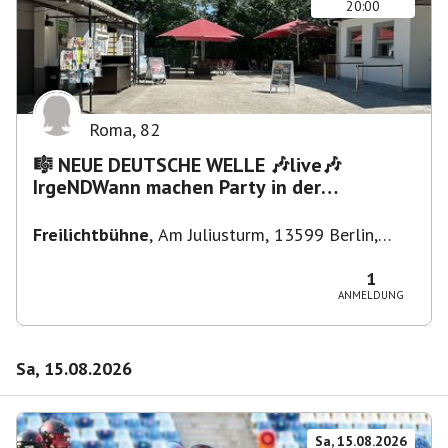
20:00
Roma
,
82
🎼 NEUE DEUTSCHE WELLE 🎶live🎶
IrgeNDWann machen Party in der
Freilichtbühne bis "...die Schule🔥"
Freilichtbühne
,
Am Juliusturm, 13599 Berlin,
Deutschland
1
ANMELDUNG
Sa, 15.08.2026
Sa, 15.08.2026