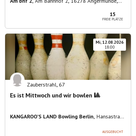
Am bhf 2
,
Am Bahnhof 2, 16278 Angermünde,
Deutschland
15
FREIE PLÄTZE
Mi, 12.08.2026
18:00
Zauberstrahl
,
67
Es ist Mittwoch und wir bowlen 🎱
KANGAROO'S LAND Bowling Berlin
,
Hansastraße
236, 13051 Berlin-Bezirk Lichtenberg,
Deutschland
AUSGEBUCHT