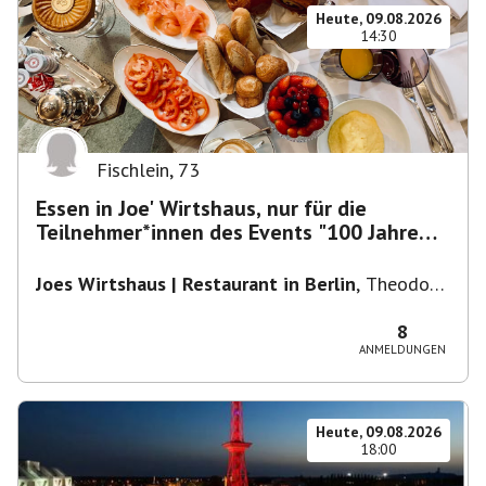
Heute, 09.08.2026
14:30
Fischlein
,
73
Essen in Joe' Wirtshaus, nur für die
Teilnehmer*innen des Events "100 Jahre
Funkturm"
Joes Wirtshaus | Restaurant in Berlin
,
Theodor-
Heuss-Platz 10, 14052 Berlin, U Theodor- Heuss
-Platz
8
ANMELDUNGEN
Heute, 09.08.2026
18:00