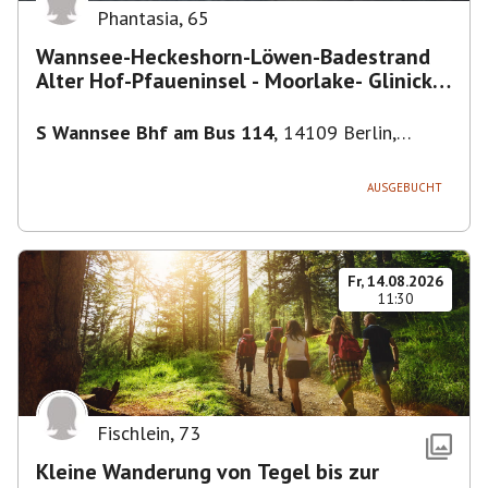
Phantasia
,
65
Wannsee-Heckeshorn-Löwen-Badestrand
Alter Hof-Pfaueninsel - Moorlake- Glinicker
Brücke-
S Wannsee Bhf am Bus 114
,
14109 Berlin,
Deutschland
AUSGEBUCHT
Fr, 14.08.2026
11:30
Fischlein
,
73
Kleine Wanderung von Tegel bis zur