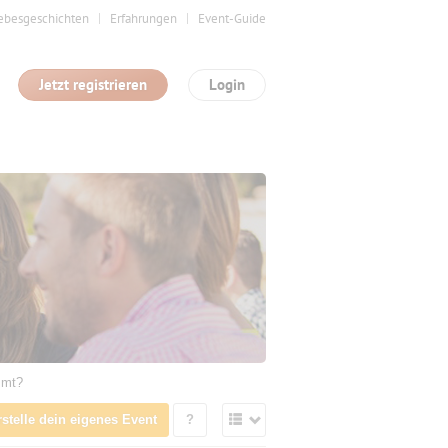
ebesgeschichten
Erfahrungen
Event-Guide
Jetzt registrieren
Login
mmt?
rstelle dein eigenes Event
?