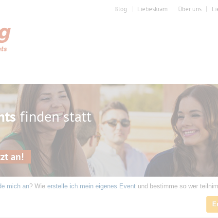
Blog
Liebeskram
Über uns
Li
nts
finden statt
zt an!
de mich an
? Wie
erstelle ich mein eigenes Event
und bestimme so wer teilni
E