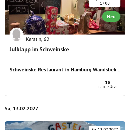
17:00
Neu
Kerstin
,
62
Julklapp im Schweinske
Schweinske Restaurant in Hamburg Wandsbek -
Schnitzel, Burger & Frühstück
,
Wandsbeker
Marktstraße 149/151, 22041 Hamburg,
18
Deutschland
FREIE PLÄTZE
Sa, 13.02.2027
Sa, 13.02.2027