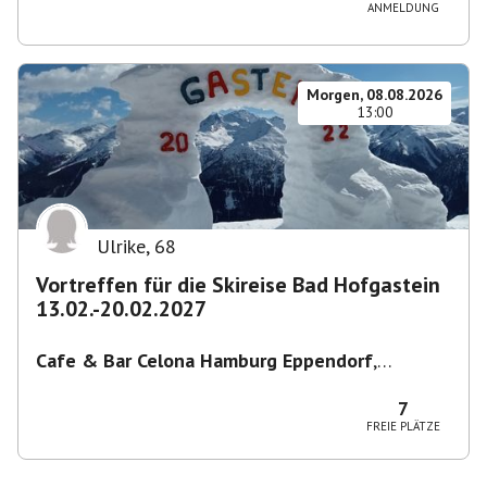
ANMELDUNG
Morgen, 08.08.2026
13:00
Ulrike
,
68
Vortreffen für die Skireise Bad Hofgastein
13.02.-20.02.2027
Cafe & Bar Celona Hamburg Eppendorf
,
Lenhartzstraße 1-5, 20249 Hamburg-Nord,
Deutschland
7
FREIE PLÄTZE