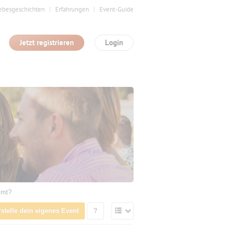
ebesgeschichten
Erfahrungen
Event-Guide
Jetzt registrieren
Login
mmt?
rstelle dein eigenes Event
?