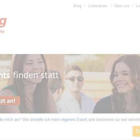
Blog
Liebeskram
Über uns
Li
nts
finden statt
zt an!
de mich an
? Wie
erstelle ich mein eigenes Event
und bestimme so wer teilni
E