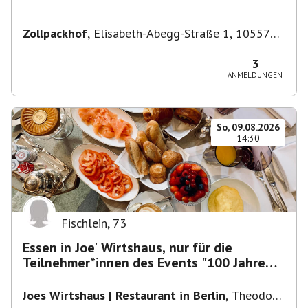
Zollpackhof
,
Elisabeth-Abegg-Straße 1, 10557
Berlin, Deutschland
3
ANMELDUNGEN
So, 09.08.2026
14:30
Fischlein
,
73
Essen in Joe' Wirtshaus, nur für die
Teilnehmer*innen des Events "100 Jahre
Funkturm"
Joes Wirtshaus | Restaurant in Berlin
,
Theodor-