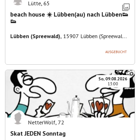
Lütte
,
65
beach house ☀️ Lübben(au) nach Lübben👟
👟
Lübben (Spreewald)
,
15907 Lübben (Spreewald),
Deutschland
AUSGEBUCHT
So, 09.08.2026
13:00
NetterWolf
,
72
Skat JEDEN Sonntag