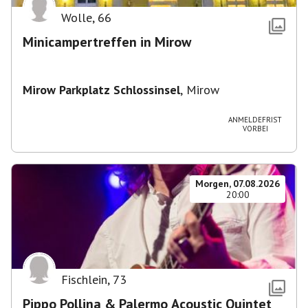
Wolle
,
66
Minicampertreffen in Mirow
Mirow Parkplatz Schlossinsel
,
Mirow
ANMELDEFRIST
VORBEI
Morgen, 07.08.2026
20:00
Fischlein
,
73
Pippo Pollina & Palermo Acoustic Quintet