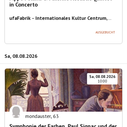
in Concerto
ufaFabrik - Internationales Kultur Centrum
,
Viktoriastraße 10-18, 12105 Berlin, U
Ullsteinstraße Ausgang Viktoriastraße
AUSGEBUCHT
Sa, 08.08.2026
Sa, 08.08.2026
10:00
mondauster
,
63
Symphonie der Farben. Paul Signac und der