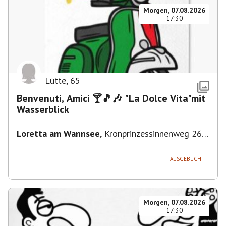
Morgen, 07.08.2026
17:30
Lütte
,
65
Benvenuti, Amici 🍸🎵🎶 "La Dolce Vita"mit
Wasserblick
Loretta am Wannsee
,
Kronprinzessinnenweg 260,
14109 Berlin, Deutschland
AUSGEBUCHT
Morgen, 07.08.2026
17:30