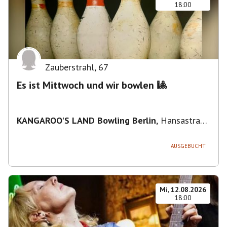
18:00
Zauberstrahl
,
67
Es ist Mittwoch und wir bowlen 🎱
KANGAROO'S LAND Bowling Berlin
,
Hansastraße
236, 13051 Berlin-Bezirk Lichtenberg,
Deutschland
AUSGEBUCHT
Mi, 12.08.2026
18:00