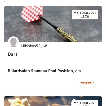
Mo, 10.08.2026
18:30
Hibiskus58
,
68
Dart
Billardsalon Spandau Pool Position
,
Am
Juliusturm 31, 13599 Berlin, Deutschland
AUSGEBUCHT
Mo, 10.08.2026