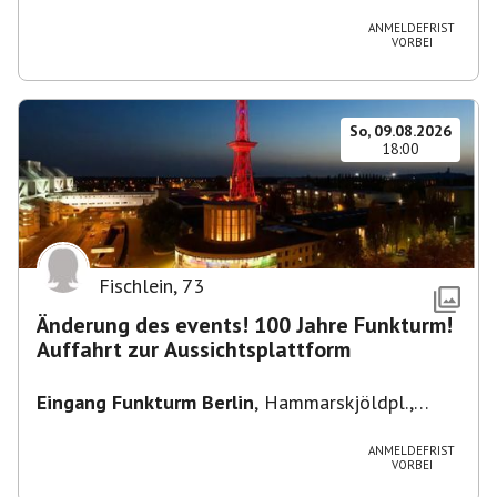
Heuss-Platz 10, 14052 Berlin, U Theodor- Heuss
-Platz
ANMELDEFRIST
VORBEI
So, 09.08.2026
18:00
Fischlein
,
73
Änderung des events! 100 Jahre Funkturm!
Auffahrt zur Aussichtsplattform
Eingang Funkturm Berlin
,
Hammarskjöldpl.,
14055 Berlin, Deutschland
ANMELDEFRIST
VORBEI