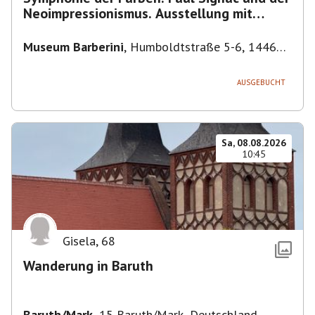
Neoimpressionismus. Ausstellung mit
Führung.
Museum Barberini
,
Humboldtstraße 5-6, 14467
Potsdam, Deutschland
AUSGEBUCHT
Sa, 08.08.2026
10:45
Gisela
,
68
Wanderung in Baruth
Baruth/Mark
,
15 Baruth/Mark, Deutschland