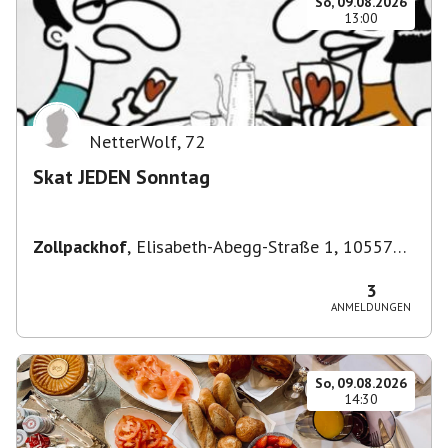
So, 09.08.2026
13:00
NetterWolf
,
72
Skat JEDEN Sonntag
Zollpackhof
,
Elisabeth-Abegg-Straße 1, 10557
Berlin, Deutschland
3
ANMELDUNGEN
So, 09.08.2026
14:30