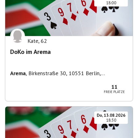
18:00
Kate
,
62
DoKo im Arema
Arema
,
Birkenstraße 30, 10551 Berlin,
Deutschland
11
FREIE PLÄTZE
Do, 13.08.2026
18:30