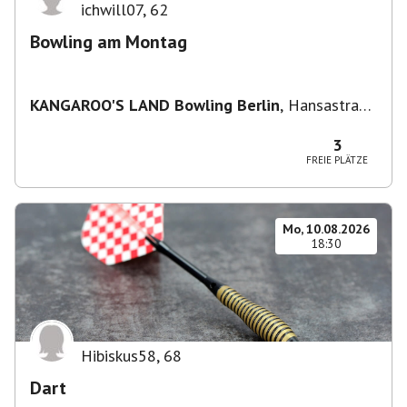
ichwill07
,
62
Bowling am Montag
KANGAROO'S LAND Bowling Berlin
,
Hansastraße
236, 13051 Berlin-Bezirk Lichtenberg,
Deutschland
3
FREIE PLÄTZE
Mo, 10.08.2026
18:30
Hibiskus58
,
68
Dart