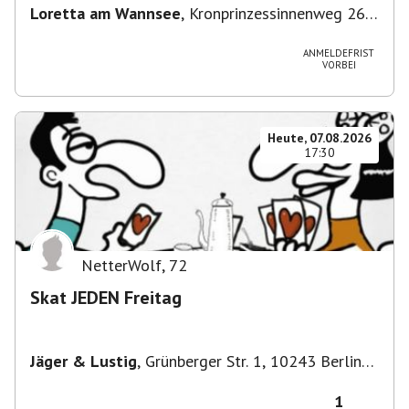
Loretta am Wannsee
,
Kronprinzessinnenweg 260,
14109 Berlin, Deutschland
ANMELDEFRIST
VORBEI
Heute, 07.08.2026
17:30
NetterWolf
,
72
Skat JEDEN Freitag
Jäger & Lustig
,
Grünberger Str. 1, 10243 Berlin-
Bezirk Friedrichshain-Kreuzberg, Deutschland
1