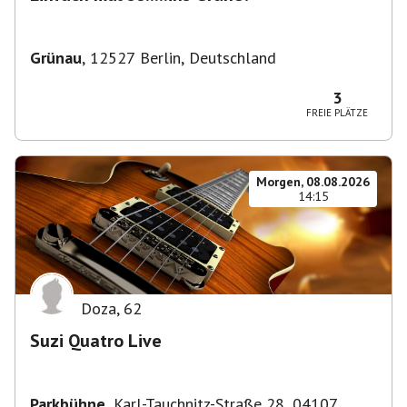
Grünau
,
12527 Berlin, Deutschland
3
FREIE PLÄTZE
Morgen, 08.08.2026
14:15
Doza
,
62
Suzi Quatro Live
Parkbühne
,
Karl-Tauchnitz-Straße 28, 04107