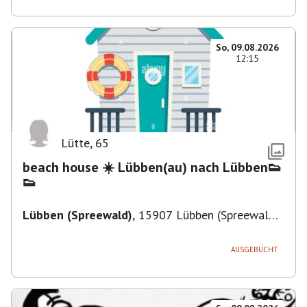
So, 09.08.2026
12:15
Lütte
,
65
beach house ☀️ Lübben(au) nach Lübben👟
👟
Lübben (Spreewald)
,
15907 Lübben (Spreewald),
Deutschland
AUSGEBUCHT