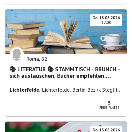
Do, 13.08.2026
17:00
Roma
,
82
📚 LITERATUR 📚 STAMMTISCH - BRUNCH -
sich austauschen, Bücher empfehlen,
Lesen/Vorlesen
Lichterfelde
,
Lichterfelde, Berlin-Bezirk Steglitz-
Zehlendorf, Deutschland
5
FREIE PLÄTZE
Do, 13.08.2026