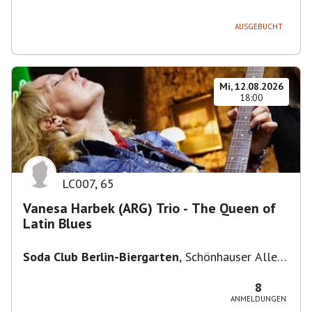
236, 13051 Berlin-Bezirk Lichtenberg,
Deutschland
AUSGEBUCHT
Mi, 12.08.2026
18:00
LC007
,
65
Vanesa Harbek (ARG) Trio - The Queen of
Latin Blues
Soda Club Berlin-Biergarten
,
Schönhauser Allee
36, 10435 Berlin, Deutschland
8
ANMELDUNGEN