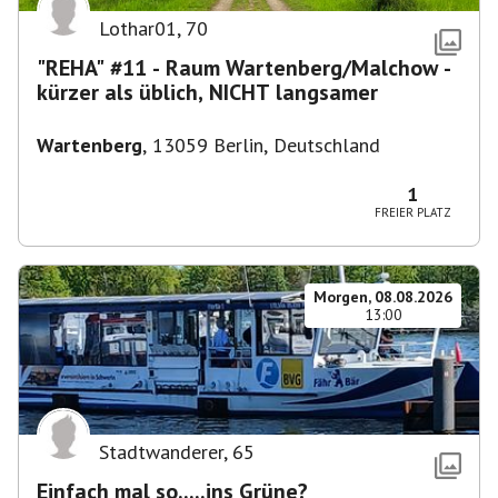
Lothar01
,
70
"REHA" #11 - Raum Wartenberg/Malchow -
kürzer als üblich, NICHT langsamer
Wartenberg
,
13059 Berlin, Deutschland
1
FREIER PLATZ
Morgen, 08.08.2026
13:00
Stadtwanderer
,
65
Einfach mal so.....ins Grüne?