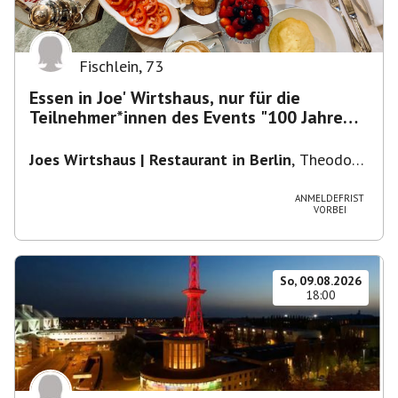
Fischlein
,
73
Essen in Joe' Wirtshaus, nur für die
Teilnehmer*innen des Events "100 Jahre
Funkturm"
Joes Wirtshaus | Restaurant in Berlin
,
Theodor-
Heuss-Platz 10, 14052 Berlin, U Theodor- Heuss
-Platz
ANMELDEFRIST
VORBEI
So, 09.08.2026
18:00