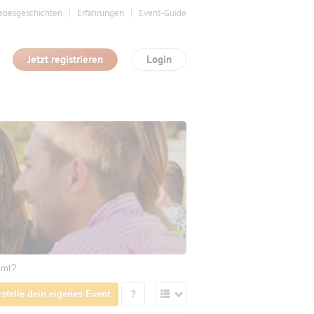
ebesgeschichten
Erfahrungen
Event-Guide
Jetzt registrieren
Login
mmt?
rstelle dein eigenes Event
?