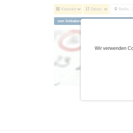
Kalender
Datum
Berlin -
von Initiatoren aus Hoppegarten, Hönow
Wir verwenden Co