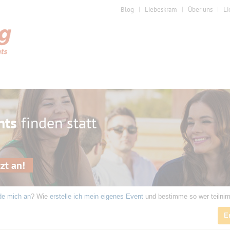
Blog
Liebeskram
Über uns
Li
nts
finden statt
zt an!
de mich an
? Wie
erstelle ich mein eigenes Event
und bestimme so wer teilni
E