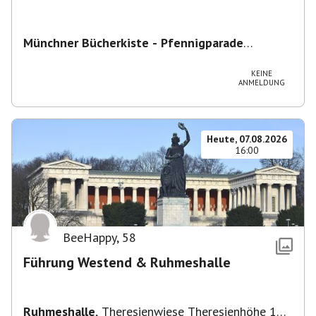
Münchner Bücherkiste - Pfennigparade
ChancenWerk GmbH
,
Hanauer Str. 85A, 80993
München-Moosach, Deutschland
KEINE
ANMELDUNG
Heute, 07.08.2026
16:00
BeeHappy
,
58
Führung Westend & Ruhmeshalle
Ruhmeshalle
,
Theresienwiese Theresienhöhe 16,