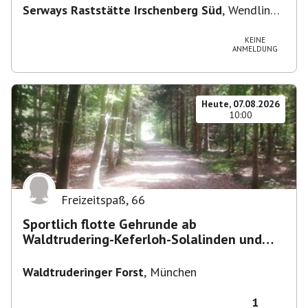
Serways Raststätte Irschenberg Süd
,
Wendling
12, 83737 Irschenberg, Deutschland
KEINE
ANMELDUNG
Heute, 07.08.2026
10:00
Freizeitspaß
,
66
Sportlich flotte Gehrunde ab
Waldtrudering-Keferloh-Solalinden und
zurück
Waldtruderinger Forst
,
München
1