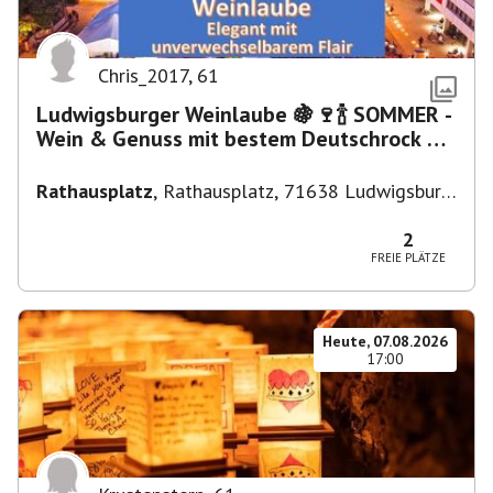
Chris_2017
,
61
Ludwigsburger Weinlaube 🍇🍷🍾 SOMMER -
Wein & Genuss mit bestem Deutschrock 🎼
🎤 🎷 🎸
Rathausplatz
,
Rathausplatz, 71638 Ludwigsburg,
Deutschland
2
FREIE PLÄTZE
Heute, 07.08.2026
17:00