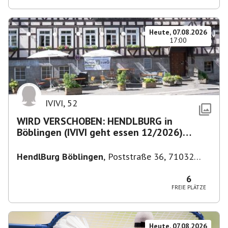
Heute, 07.08.2026
17:00
IVIVI
,
52
WIRD VERSCHOBEN: HENDLBURG in
Böblingen (IVIVI geht essen 12/2026)
anschließend SPIELEABEND
HendlBurg Böblingen
,
Poststraße 36, 71032
Böblingen, Deutschland
6
FREIE PLÄTZE
Heute, 07.08.2026