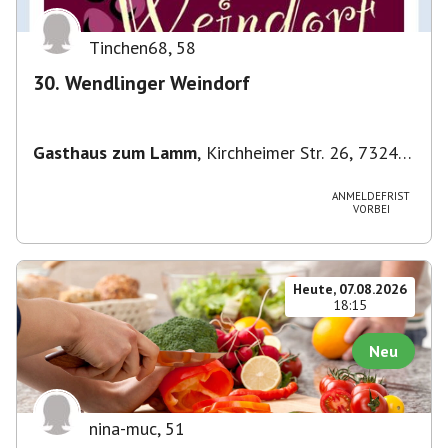
Tinchen68
,
58
30. Wendlinger Weindorf
Gasthaus zum Lamm
,
Kirchheimer Str. 26, 73240
Wendlingen am Neckar, Deutschland
ANMELDEFRIST
VORBEI
Heute, 07.08.2026
18:15
Neu
nina-muc
,
51