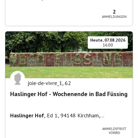
Theresienhöhe 16, 80339 München, Deutschland
2
ANMELDUNGEN
Heute, 07.08.2026
16:00
joie-de-vivre_1
,
62
Haslinger Hof - Wochenende in Bad Füssing
Haslinger Hof
,
Ed 1, 94148 Kirchham,
Deutschland
ANMELDEFRIST
VORBEI