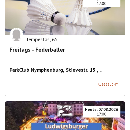
17:00
Tempestas
,
65
Freitags - Federballer
ParkClub Nymphenburg, Stievestr. 15 ,
Nymphenburg
,
München
AUSGEBUCHT
Heute, 07.08.2026
17:00