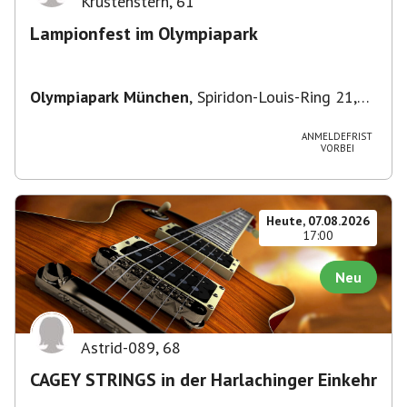
Krustenstern
,
61
Lampionfest im Olympiapark
Olympiapark München
,
Spiridon-Louis-Ring 21,
80809 München, Deutschland
ANMELDEFRIST
VORBEI
Heute, 07.08.2026
17:00
Neu
Astrid-089
,
68
CAGEY STRINGS in der Harlachinger Einkehr