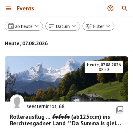
Events
ab heute
Datum
Filter
Heute, 07.08.2026
Heute, 07.08.2026
08:50
seesterninrot
,
68
Rollerausflug ... 🛵🛵🛵 (ab125ccm) ins
Berchtesgadner Land **Da Summa is glei
umma**