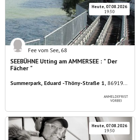
Heute, 07.08.2026
19:30
Fee vom See
,
68
SEEBÜHNE Utting am AMMERSEE : " Der
Fächer "
Summerpark, Eduard -Thöny-Straße 1
,
86919
Utting am Ammersee, Deutschland
ANMELDEFRIST
VORBEI
Heute, 07.08.2026
19:30