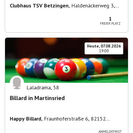
Clubhaus TSV Betzingen
,
Haldenäckerweg 3,
72770 Reutlingen-Betzingen, Deutschland
1
FREIER PLATZ
Heute, 07.08.2026
19:00
Laladrama
,
58
Billard in Martinsried
Happy Billard
,
Fraunhoferstraße 6, 82152
Planegg, Deutschland
ANMELDEFRIST