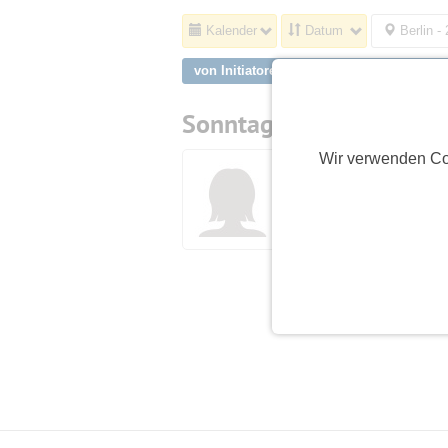
Kalender
Datum
Berlin -
von Initiatoren aus Stuttgart, Steinhalde
Sonntag,
30.08.2026
Wir verwenden Co
Initiatorin
K
Sonnenblume18
M
(66)