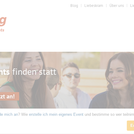
Blog
Liebeskram
Über uns
Li
nts
finden statt
zt an!
de mich an
? Wie
erstelle ich mein eigenes Event
und bestimme so wer teilni
E