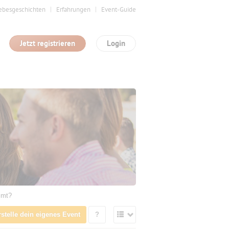
ebesgeschichten
Erfahrungen
Event-Guide
Jetzt registrieren
Login
mmt?
rstelle dein eigenes Event
?