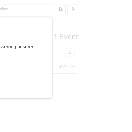
1 Event
sserung unserer
Bestätigungsevent
defrist vorbei
16:00 Uhr