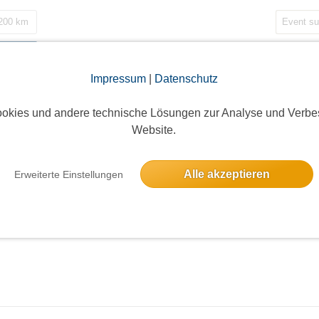
 200 km
nfeld
Impressum
|
Datenschutz
okies und andere technische Lösungen zur Analyse und Verbe
irchenführung in der Veits-Kapelle
Website.
eierberg, 70378 Stuttgart
keine Anmeldung
Anmel
Alle akzeptieren
Erweiterte Einstellungen