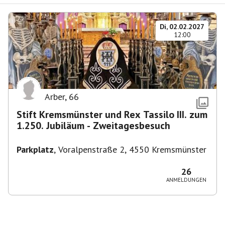
Di, 02.02.2027
12:00
Arber
,
66
Stift Kremsmünster und Rex Tassilo III. zum
1.250. Jubiläum - Zweitagesbesuch
Parkplatz
,
Voralpenstraße 2, 4550 Kremsmünster
26
ANMELDUNGEN