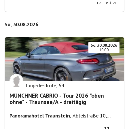
FREIE PLÄTZE
So, 30.08.2026
So, 30.08.2026
10:00
loup-de-drole
,
64
MÜNCHNER CABRIO - Tour 2026 "oben
ohne" - Traunsee/A - dreitägig
Panoramahotel Traunstein
,
Abteistraße 10,
4813 Altmünster am Traunsee, Österreich
11