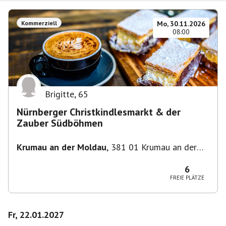
Kommerziell
Mo, 30.11.2026
08:00
Brigitte
,
65
Nürnberger Christkindlesmarkt & der
Zauber Südböhmen
Krumau an der Moldau
,
381 01 Krumau an der
Moldau-Český Krumlov 1, Tschechien
6
FREIE PLÄTZE
Fr, 22.01.2027