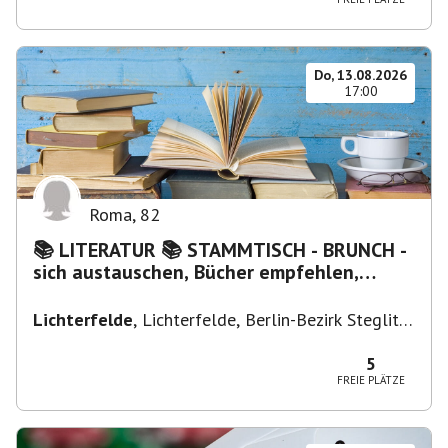
Do, 13.08.2026
17:00
Roma
,
82
📚 LITERATUR 📚 STAMMTISCH - BRUNCH -
sich austauschen, Bücher empfehlen,
Lesen/Vorlesen
Lichterfelde
,
Lichterfelde, Berlin-Bezirk Steglitz-
Zehlendorf, Deutschland
5
FREIE PLÄTZE