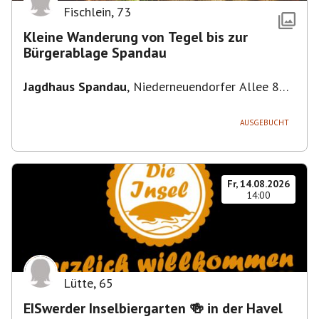
Fischlein
,
73
Kleine Wanderung von Tegel bis zur
Bürgerablage Spandau
Jagdhaus Spandau
,
Niederneuendorfer Allee 80,
13587 Berlin
AUSGEBUCHT
Fr, 14.08.2026
14:00
Lütte
,
65
EISwerder Inselbiergarten 🍻 in der Havel