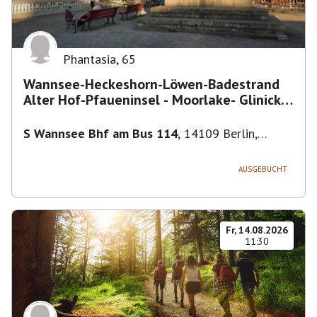
Phantasia
,
65
Wannsee-Heckeshorn-Löwen-Badestrand
Alter Hof-Pfaueninsel - Moorlake- Glinicker
Brücke-
S Wannsee Bhf am Bus 114
,
14109 Berlin,
Deutschland
AUSGEBUCHT
Fr, 14.08.2026
11:30