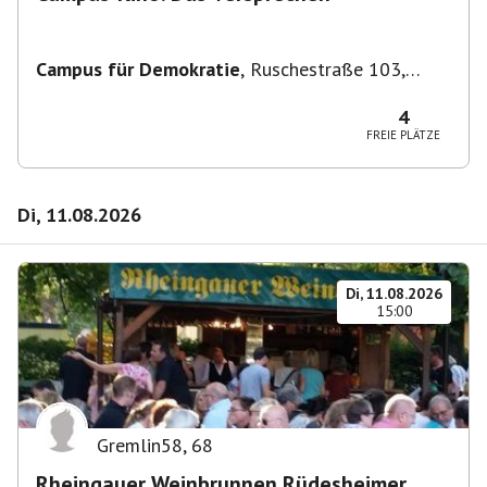
Campus für Demokratie
,
Ruschestraße 103,
10365 Berlin-Bezirk Lichtenberg, Deutschland
4
FREIE PLÄTZE
Di, 11.08.2026
Di, 11.08.2026
15:00
Gremlin58
,
68
Rheingauer Weinbrunnen Rüdesheimer