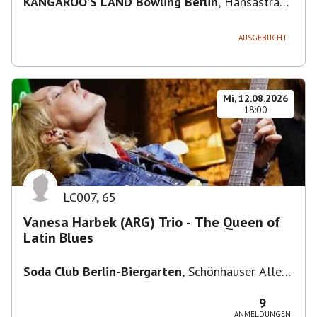
KANGAROO'S LAND Bowling Berlin
,
Hansastraße
236, 13051 Berlin-Bezirk Lichtenberg,
Deutschland
AUSGEBUCHT
Mi, 12.08.2026
18:00
LC007
,
65
Vanesa Harbek (ARG) Trio - The Queen of
Latin Blues
Soda Club Berlin-Biergarten
,
Schönhauser Allee
36, 10435 Berlin, Deutschland
9
ANMELDUNGEN