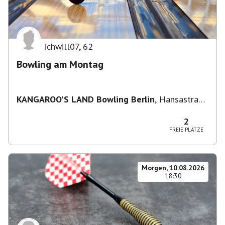
ichwill07
,
62
Bowling am Montag
KANGAROO'S LAND Bowling Berlin
,
Hansastraße
236, 13051 Berlin-Bezirk Lichtenberg,
Deutschland
2
FREIE PLÄTZE
Morgen, 10.08.2026
18:30