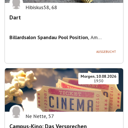
Hibiskus58
,
68
Dart
Billardsalon Spandau Pool Position
,
Am
Juliusturm 31, 13599 Berlin, Deutschland
AUSGEBUCHT
Morgen, 10.08.2026
19:30
Ne Nette
,
57
Campus-Kino: Das Versprechen