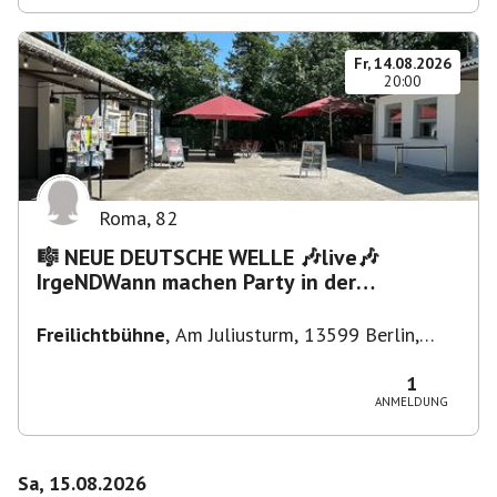
Fr, 14.08.2026
20:00
Roma
,
82
🎼 NEUE DEUTSCHE WELLE 🎶live🎶
IrgeNDWann machen Party in der
Freilichtbühne bis "...die Schule🔥"
Freilichtbühne
,
Am Juliusturm, 13599 Berlin,
Deutschland
1
ANMELDUNG
Sa, 15.08.2026