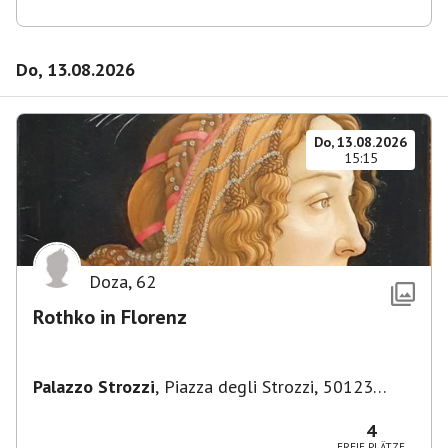
Do, 13.08.2026
Do, 13.08.2026
15:15
Doza
,
62
Rothko in Florenz
Palazzo Strozzi
,
Piazza degli Strozzi, 50123
Firenze FI, Italien
4
FREIE PLÄTZE