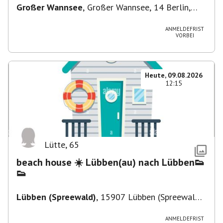
Großer Wannsee
,
Großer Wannsee, 14 Berlin,
Deutschland
ANMELDEFRIST
VORBEI
Heute, 09.08.2026
12:15
Lütte
,
65
beach house ☀️ Lübben(au) nach Lübben👟
👟
Lübben (Spreewald)
,
15907 Lübben (Spreewald),
Deutschland
ANMELDEFRIST