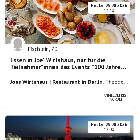
Heute, 09.08.2026
14:30
Fischlein
,
73
Essen in Joe' Wirtshaus, nur für die
Teilnehmer*innen des Events "100 Jahre
Funkturm"
Joes Wirtshaus | Restaurant in Berlin
,
Theodor-
Heuss-Platz 10, 14052 Berlin, U Theodor- Heuss
-Platz
ANMELDEFRIST
VORBEI
Heute, 09.08.2026
18:00