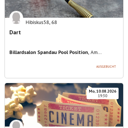
Hibiskus58
,
68
Dart
Billardsalon Spandau Pool Position
,
Am
Juliusturm 31, 13599 Berlin, Deutschland
AUSGEBUCHT
Mo, 10.08.2026
19:30