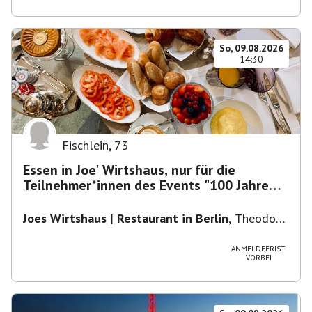
So, 09.08.2026
14:30
Fischlein
,
73
Essen in Joe' Wirtshaus, nur für die
Teilnehmer*innen des Events "100 Jahre
Funkturm"
Joes Wirtshaus | Restaurant in Berlin
,
Theodor-
Heuss-Platz 10, 14052 Berlin, U Theodor- Heuss
-Platz
ANMELDEFRIST
VORBEI