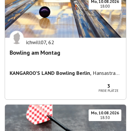
Mo, 10.08.2026
18:00
ichwill07
,
62
Bowling am Montag
KANGAROO'S LAND Bowling Berlin
,
Hansastraße
236, 13051 Berlin-Bezirk Lichtenberg,
Deutschland
3
FREIE PLÄTZE
Mo, 10.08.2026
18:30