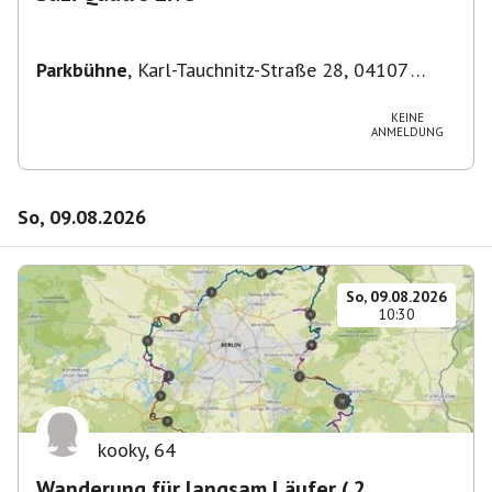
Parkbühne
,
Karl-Tauchnitz-Straße 28, 04107
Leipzig, Deutschland
KEINE
ANMELDUNG
So, 09.08.2026
So, 09.08.2026
10:30
kooky
,
64
Wanderung für langsam Läufer ( 2.