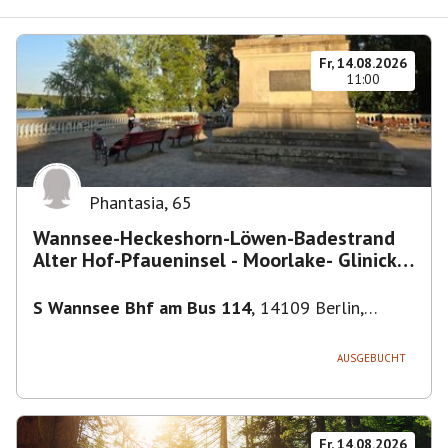
Fr, 14.08.2026
11:00
Phantasia
,
65
Wannsee-Heckeshorn-Löwen-Badestrand
Alter Hof-Pfaueninsel - Moorlake- Glinicker
Brücke-
S Wannsee Bhf am Bus 114
,
14109 Berlin,
Deutschland
AUSGEBUCHT
Fr, 14.08.2026