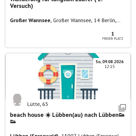
Versuch)
Großer Wannsee
,
Großer Wannsee, 14 Berlin,
Deutschland
1
FREIER PLATZ
So, 09.08.2026
12:15
Lütte
,
65
beach house ☀️ Lübben(au) nach Lübben👟
👟
Lübben (Spreewald)
,
15907 Lübben (Spreewald),