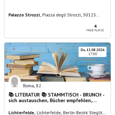
Palazzo Strozzi
,
Piazza degli Strozzi, 50123
Firenze FI, Italien
4
FREIE PLÄTZE
Do, 13.08.2026
17:00
Roma
,
82
📚 LITERATUR 📚 STAMMTISCH - BRUNCH -
sich austauschen, Bücher empfehlen,
Lesen/Vorlesen
Lichterfelde
,
Lichterfelde, Berlin-Bezirk Steglitz-