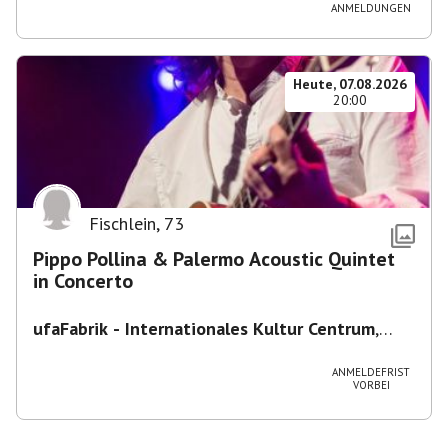
ANMELDUNGEN
Heute, 07.08.2026
20:00
Fischlein
,
73
Pippo Pollina & Palermo Acoustic Quintet
in Concerto
ufaFabrik - Internationales Kultur Centrum
,
Viktoriastraße 10-18, 12105 Berlin, U
Ullsteinstraße Ausgang Viktoriastraße
ANMELDEFRIST
VORBEI