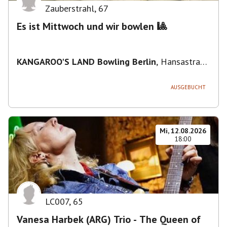
Zauberstrahl
,
67
Es ist Mittwoch und wir bowlen 🎱
KANGAROO'S LAND Bowling Berlin
,
Hansastraße
236, 13051 Berlin-Bezirk Lichtenberg,
Deutschland
AUSGEBUCHT
Mi, 12.08.2026
18:00
LC007
,
65
Vanesa Harbek (ARG) Trio - The Queen of