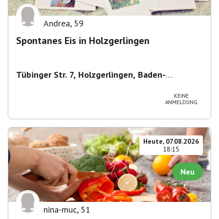
Andrea
,
59
Spontanes Eis in Holzgerlingen
Tübinger Str. 7, Holzgerlingen, Baden-
Württemberg, Deutschland
,
Tübinger Str. 7,
Holzgerlingen, Baden-Württemberg, Deutschland
KEINE
ANMELDUNG
Heute, 07.08.2026
18:15
Neu
nina-muc
,
51