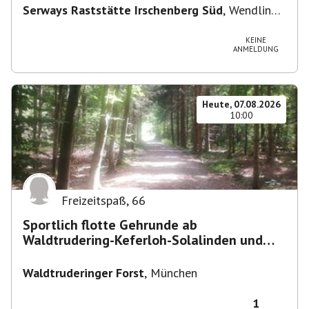
Serways Raststätte Irschenberg Süd
,
Wendling
12, 83737 Irschenberg, Deutschland
KEINE
ANMELDUNG
Heute, 07.08.2026
10:00
Freizeitspaß
,
66
Sportlich flotte Gehrunde ab
Waldtrudering-Keferloh-Solalinden und
zurück
Waldtruderinger Forst
,
München
1