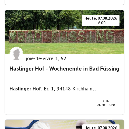
Heute, 07.08.2026
16:00
joie-de-vivre_1
,
62
Haslinger Hof - Wochenende in Bad Füssing
Haslinger Hof
,
Ed 1, 94148 Kirchham,
Deutschland
KEINE
ANMELDUNG
Heute, 07.08.2026