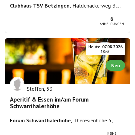
Clubhaus TSV Betzingen
,
Haldenäckerweg 3,
72770 Reutlingen-Betzingen, Deutschland
6
ANMELDUNGEN
Heute, 07.08.2026
18:30
Neu
Steffen
,
53
Aperitif & Essen im/am Forum
Schwanthalerhöhe
Forum Schwanthalerhöhe
,
Theresienhöhe 5,
80339 München-Schwanthalerhöhe, Deutschland
KEINE