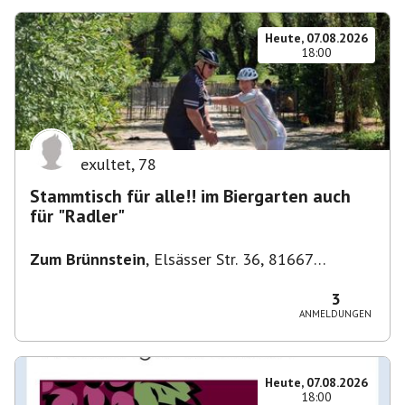
Heute, 07.08.2026
18:00
exultet
,
78
Stammtisch für alle!! im Biergarten auch
für "Radler"
Zum Brünnstein
,
Elsässer Str. 36, 81667
München-Au-Haidhausen, Deutschland
3
ANMELDUNGEN
Heute, 07.08.2026
18:00