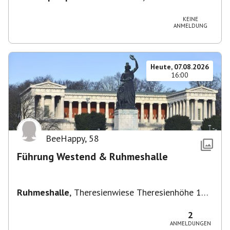
Vaihingen/Enz
KEINE
ANMELDUNG
Heute, 07.08.2026
16:00
BeeHappy
,
58
Führung Westend & Ruhmeshalle
Ruhmeshalle
,
Theresienwiese Theresienhöhe 16,
Theresienhöhe 16, 80339 München, Deutschland
2
ANMELDUNGEN