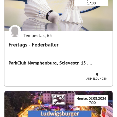
17:00
Tempestas
,
65
Freitags - Federballer
ParkClub Nymphenburg, Stievestr. 15 ,
Nymphenburg
,
München
9
ANMELDUNGEN
Heute, 07.08.2026
17:00