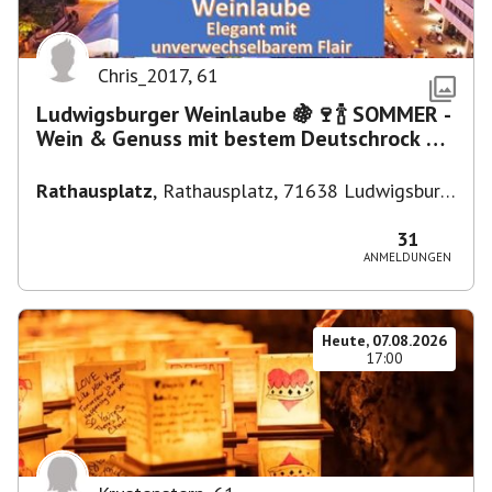
Chris_2017
,
61
Ludwigsburger Weinlaube 🍇🍷🍾 SOMMER -
Wein & Genuss mit bestem Deutschrock 🎼
🎤 🎷 🎸
Rathausplatz
,
Rathausplatz, 71638 Ludwigsburg,
Deutschland
31
ANMELDUNGEN
Heute, 07.08.2026
17:00