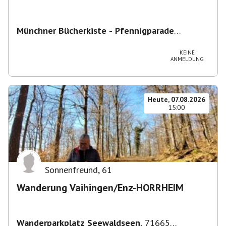
Münchner Bücherkiste - Pfennigparade
ChancenWerk GmbH
,
Hanauer Str. 85A, 80993
München-Moosach, Deutschland
KEINE
ANMELDUNG
Heute, 07.08.2026
15:00
Sonnenfreund
,
61
Wanderung Vaihingen/Enz-HORRHEIM
Wanderparkplatz Seewaldseen
,
71665