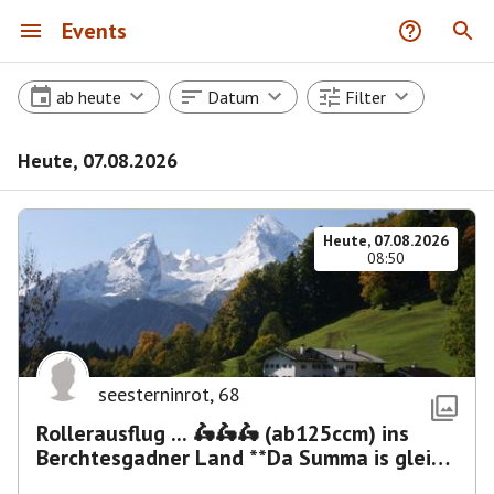
Events
ab heute
Datum
Filter
Heute, 07.08.2026
Heute, 07.08.2026
08:50
seesterninrot
,
68
Rollerausflug ... 🛵🛵🛵 (ab125ccm) ins
Berchtesgadner Land **Da Summa is glei
umma**