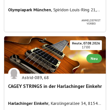
Olympiapark München
,
Spiridon-Louis-Ring 21,
80809 München, Deutschland
ANMELDEFRIST
VORBEI
Heute, 07.08.2026
17:00
Neu
Astrid-089
,
68
CAGEY STRINGS in der Harlachinger Einkehr
Harlachinger Einkehr
,
Karolingerallee 34, 81545
München-Untergiesing-Harlaching, Deutschland