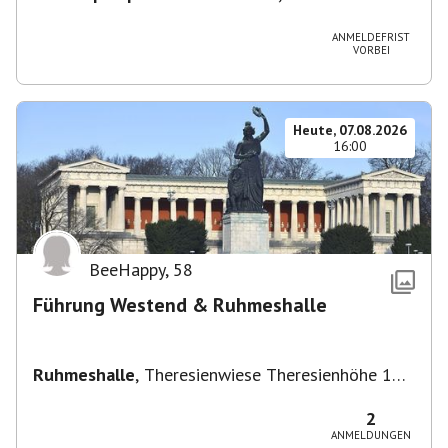
Vaihingen/Enz
ANMELDEFRIST
VORBEI
Heute, 07.08.2026
16:00
BeeHappy
,
58
Führung Westend & Ruhmeshalle
Ruhmeshalle
,
Theresienwiese Theresienhöhe 16,
Theresienhöhe 16, 80339 München, Deutschland
2
ANMELDUNGEN