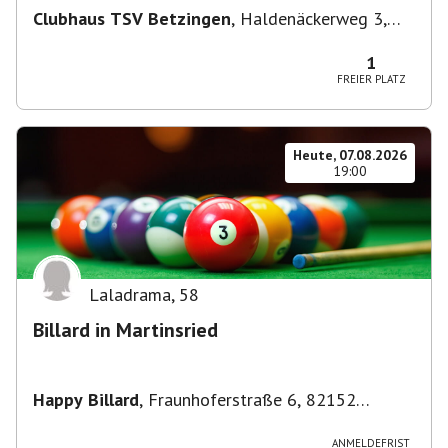
Clubhaus TSV Betzingen
,
Haldenäckerweg 3,
72770 Reutlingen-Betzingen, Deutschland
1
FREIER PLATZ
Heute, 07.08.2026
19:00
Laladrama
,
58
Billard in Martinsried
Happy Billard
,
Fraunhoferstraße 6, 82152
Planegg, Deutschland
ANMELDEFRIST