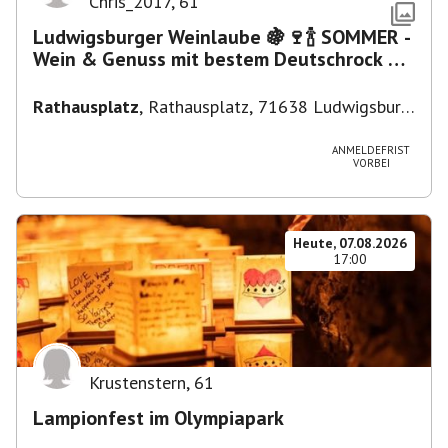
Chris_2017
,
61
Ludwigsburger Weinlaube 🍇🍷🍾 SOMMER -
Wein & Genuss mit bestem Deutschrock 🎼
🎤 🎷 🎸
Rathausplatz
,
Rathausplatz, 71638 Ludwigsburg,
Deutschland
ANMELDEFRIST
VORBEI
Heute, 07.08.2026
17:00
Krustenstern
,
61
Lampionfest im Olympiapark