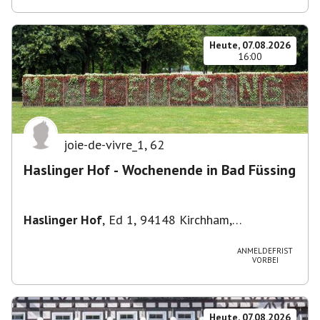
Heute, 07.08.2026
16:00
joie-de-vivre_1
,
62
Haslinger Hof - Wochenende in Bad Füssing
Haslinger Hof
,
Ed 1, 94148 Kirchham,
Deutschland
ANMELDEFRIST
VORBEI
Heute, 07.08.2026