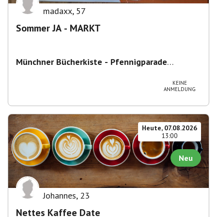
madaxx
,
57
Sommer JA - MARKT
Münchner Bücherkiste - Pfennigparade
ChancenWerk GmbH
,
Hanauer Str. 85A, 80993
München-Moosach, Deutschland
KEINE
ANMELDUNG
Heute, 07.08.2026
13:00
Neu
Johannes
,
23
Nettes Kaffee Date