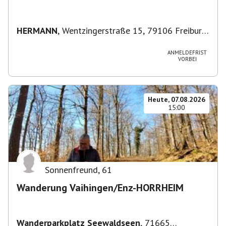
HERMANN
,
Wentzingerstraße 15, 79106 Freiburg
im Breisgau-West, Deutschland
ANMELDEFRIST
VORBEI
Heute, 07.08.2026
15:00
Sonnenfreund
,
61
Wanderung Vaihingen/Enz-HORRHEIM
Wanderparkplatz Seewaldseen
,
71665