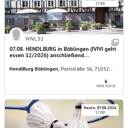
17:00
IVIVI
,
52
07.08. HENDLBURG in Böblingen (IVIVI geht
essen 12/2026) anschließend
SPIELEABEND
HendlBurg Böblingen
,
Poststraße 36, 71032
Böblingen, Deutschland
6
FREIE PLÄTZE
Heute, 07.08.2026
17:00