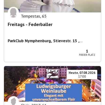
Tempestas
,
65
Freitags - Federballer
ParkClub Nymphenburg, Stievestr. 15 ,
Nymphenburg
,
München
1
FREIER PLATZ
Heute, 07.08.2026
17:00