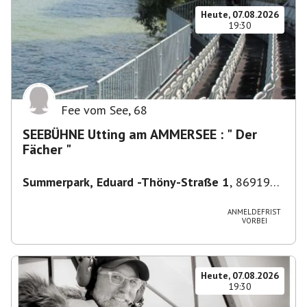
Heute, 07.08.2026
19:30
Fee vom See
,
68
SEEBÜHNE Utting am AMMERSEE : " Der
Fächer "
Summerpark, Eduard -Thöny-Straße 1
,
86919
Utting am Ammersee, Deutschland
ANMELDEFRIST
VORBEI
Heute, 07.08.2026
19:30