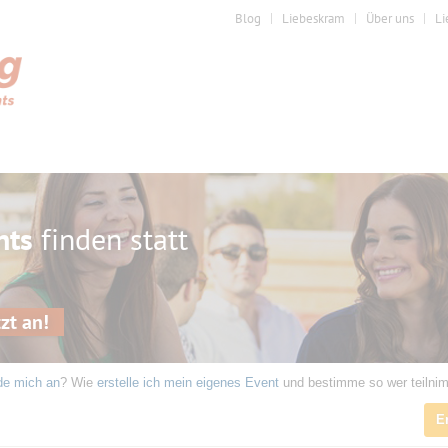
Blog
Liebeskram
Über uns
Li
nts
finden statt
zt an!
de mich an
? Wie
erstelle ich mein eigenes Event
und bestimme so wer teilni
E