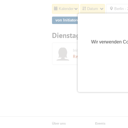
Kalender
Datum
Berlin -
von Initiatoren aus Berlin, Mariendorf
Dienstag,
25.08.2026
Wir verwenden Co
Initiatorin
K
Reniehelen
(70)
Über uns
Events