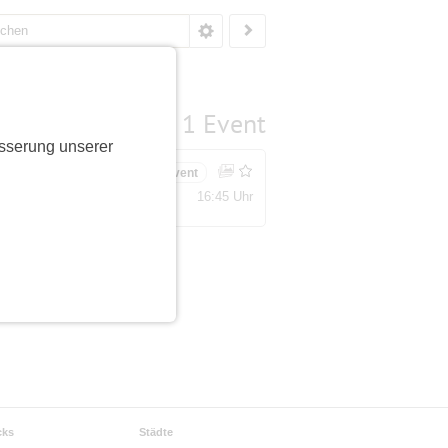
1 Event
sserung unserer
dungen
Bestätigungsevent
16:45 Uhr
ätze
cks
Städte