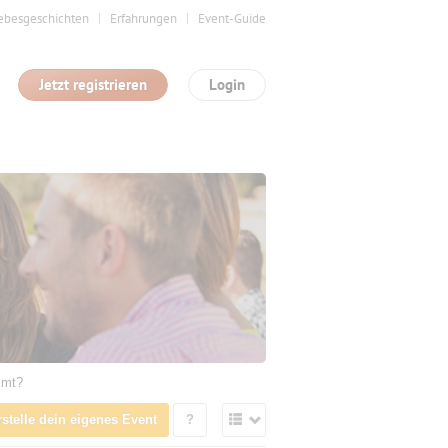
ebesgeschichten
Erfahrungen
Event-Guide
Jetzt registrieren
Login
mmt?
rstelle dein eigenes Event
?