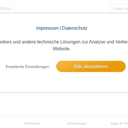
 200 km
Impressum
|
Datenschutz
okies und andere technische Lösungen zur Analyse und Verbe
Website.
KREUZBERG-DENKMAL VON INNEN!
21 Anmel
atzbachstraße, 10965 Berlin, Deutschland
9 freie Pl
Alle akzeptieren
Erweiterte Einstellungen
Hilfreiches
Erfahrungen
Tipps & Tri