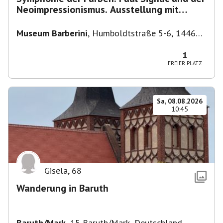
Neoimpressionismus. Ausstellung mit
Führung.
Museum Barberini
,
Humboldtstraße 5-6, 14467
Potsdam, Deutschland
1
FREIER PLATZ
Sa, 08.08.2026
10:45
Gisela
,
68
Wanderung in Baruth
Baruth/Mark
,
15 Baruth/Mark, Deutschland