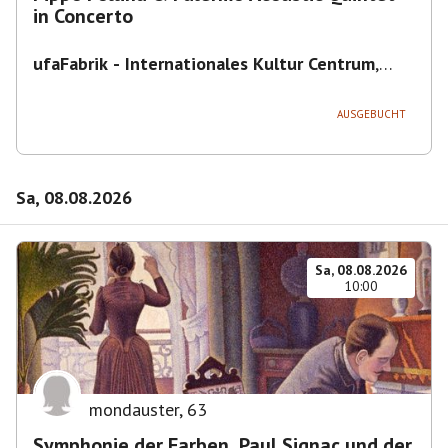
in Concerto
ufaFabrik - Internationales Kultur Centrum
,
Viktoriastraße 10-18, 12105 Berlin, U
Ullsteinstraße Ausgang Viktoriastraße
AUSGEBUCHT
Sa, 08.08.2026
Sa, 08.08.2026
10:00
mondauster
,
63
Symphonie der Farben. Paul Signac und der