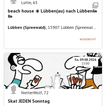
Lütte
,
65
beach house ☀️ Lübben(au) nach Lübben👟
👟
Lübben (Spreewald)
,
15907 Lübben (Spreewald),
Deutschland
AUSGEBUCHT
So, 09.08.2026
13:00
NetterWolf
,
72
Skat JEDEN Sonntag