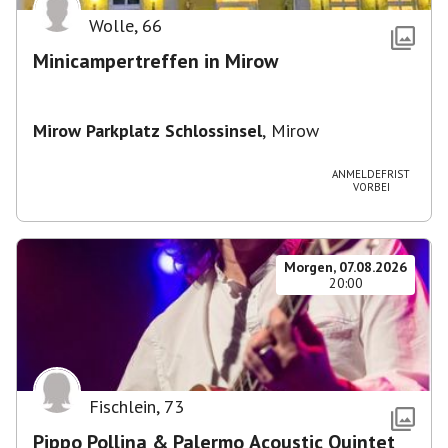
Wolle
,
66
Minicampertreffen in Mirow
Mirow Parkplatz Schlossinsel
,
Mirow
ANMELDEFRIST
VORBEI
Morgen, 07.08.2026
20:00
Fischlein
,
73
Pippo Pollina & Palermo Acoustic Quintet