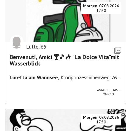
Morgen, 07.08.2026
17:30
Lütte
,
65
Benvenuti, Amici 🍸🎵🎶 "La Dolce Vita"mit
Wasserblick
Loretta am Wannsee
,
Kronprinzessinnenweg 260,
14109 Berlin, Deutschland
ANMELDEFRIST
VORBEI
Morgen, 07.08.2026
17:30