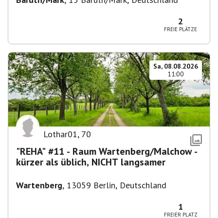
2
FREIE PLÄTZE
Sa, 08.08.2026
11:00
Lothar01
,
70
"REHA" #11 - Raum Wartenberg/Malchow -
kürzer als üblich, NICHT langsamer
Wartenberg
,
13059 Berlin, Deutschland
1
FREIER PLATZ