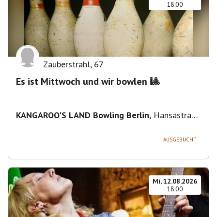
18:00
Zauberstrahl
,
67
Es ist Mittwoch und wir bowlen 🎱
KANGAROO'S LAND Bowling Berlin
,
Hansastraße
236, 13051 Berlin-Bezirk Lichtenberg,
Deutschland
AUSGEBUCHT
Mi, 12.08.2026
18:00