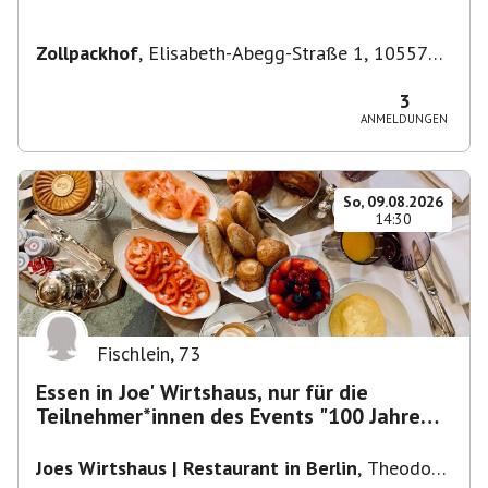
Zollpackhof
,
Elisabeth-Abegg-Straße 1, 10557
Berlin, Deutschland
3
ANMELDUNGEN
So, 09.08.2026
14:30
Fischlein
,
73
Essen in Joe' Wirtshaus, nur für die
Teilnehmer*innen des Events "100 Jahre
Funkturm"
Joes Wirtshaus | Restaurant in Berlin
,
Theodor-