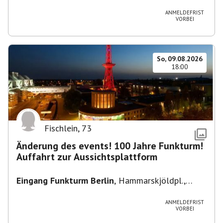
Heuss-Platz 10, 14052 Berlin, U Theodor- Heuss
-Platz
ANMELDEFRIST
VORBEI
So, 09.08.2026
18:00
Fischlein
,
73
Änderung des events! 100 Jahre Funkturm!
Auffahrt zur Aussichtsplattform
Eingang Funkturm Berlin
,
Hammarskjöldpl.,
14055 Berlin, Deutschland
ANMELDEFRIST
VORBEI