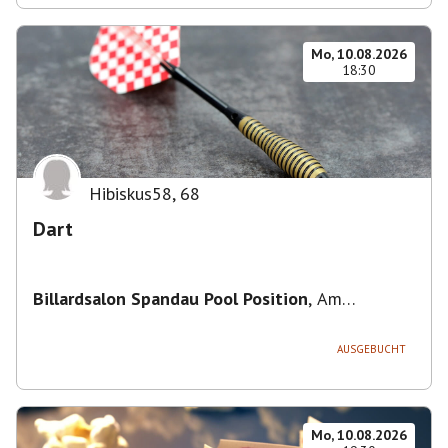
Mo, 10.08.2026
18:30
Hibiskus58
,
68
Dart
Billardsalon Spandau Pool Position
,
Am
Juliusturm 31, 13599 Berlin, Deutschland
AUSGEBUCHT
Mo, 10.08.2026