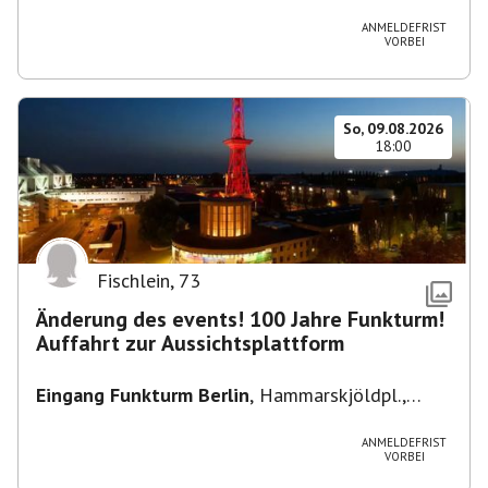
Heuss-Platz 10, 14052 Berlin, U Theodor- Heuss
-Platz
ANMELDEFRIST
VORBEI
So, 09.08.2026
18:00
Fischlein
,
73
Änderung des events! 100 Jahre Funkturm!
Auffahrt zur Aussichtsplattform
Eingang Funkturm Berlin
,
Hammarskjöldpl.,
14055 Berlin, Deutschland
ANMELDEFRIST
VORBEI