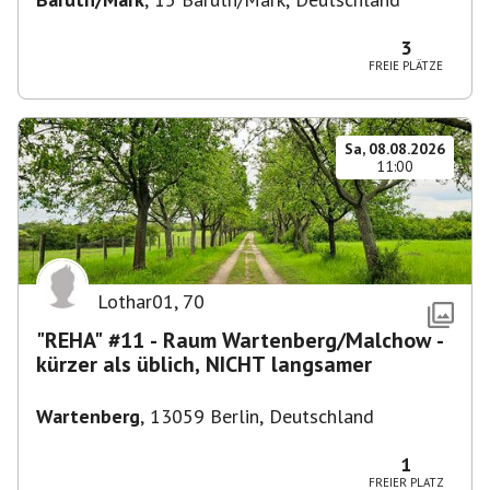
3
FREIE PLÄTZE
Sa, 08.08.2026
11:00
Lothar01
,
70
"REHA" #11 - Raum Wartenberg/Malchow -
kürzer als üblich, NICHT langsamer
Wartenberg
,
13059 Berlin, Deutschland
1
FREIER PLATZ