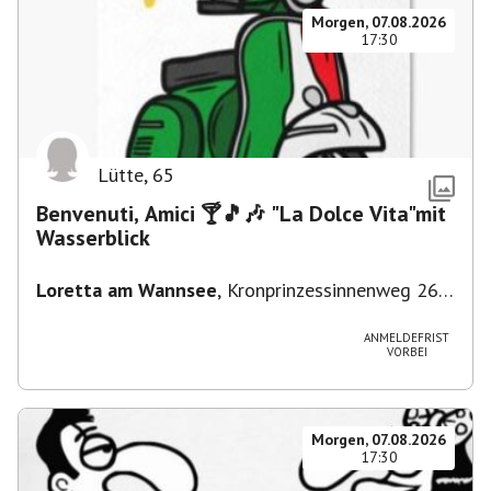
Morgen, 07.08.2026
17:30
Lütte
,
65
Benvenuti, Amici 🍸🎵🎶 "La Dolce Vita"mit
Wasserblick
Loretta am Wannsee
,
Kronprinzessinnenweg 260,
14109 Berlin, Deutschland
ANMELDEFRIST
VORBEI
Morgen, 07.08.2026
17:30