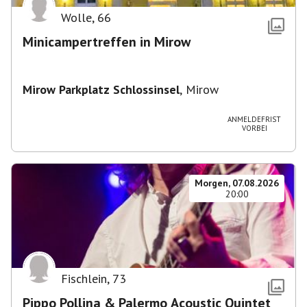
Wolle
,
66
Minicampertreffen in Mirow
Mirow Parkplatz Schlossinsel
,
Mirow
ANMELDEFRIST
VORBEI
Morgen, 07.08.2026
20:00
Fischlein
,
73
Pippo Pollina & Palermo Acoustic Quintet