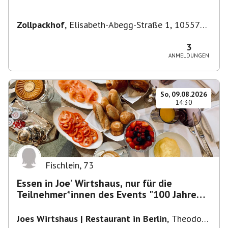
Zollpackhof
,
Elisabeth-Abegg-Straße 1, 10557
Berlin, Deutschland
3
ANMELDUNGEN
So, 09.08.2026
14:30
Fischlein
,
73
Essen in Joe' Wirtshaus, nur für die
Teilnehmer*innen des Events "100 Jahre
Funkturm"
Joes Wirtshaus | Restaurant in Berlin
,
Theodor-