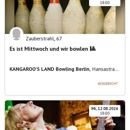
18:00
Zauberstrahl
,
67
Es ist Mittwoch und wir bowlen 🎱
KANGAROO'S LAND Bowling Berlin
,
Hansastraße
236, 13051 Berlin-Bezirk Lichtenberg,
Deutschland
AUSGEBUCHT
Mi, 12.08.2026
18:00