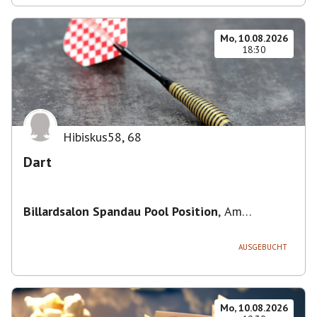
Mo, 10.08.2026
18:30
Hibiskus58
,
68
Dart
Billardsalon Spandau Pool Position
,
Am
Juliusturm 31, 13599 Berlin, Deutschland
AUSGEBUCHT
Mo, 10.08.2026