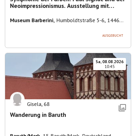
Neoimpressionismus. Ausstellung mit
Führung.
Museum Barberini
,
Humboldtstraße 5-6, 14467
Potsdam, Deutschland
AUSGEBUCHT
Sa, 08.08.2026
10:45
Gisela
,
68
Wanderung in Baruth
Baruth/Mark
,
15 Baruth/Mark, Deutschland