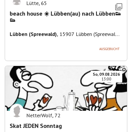
Lütte
,
65
beach house ☀️ Lübben(au) nach Lübben👟
👟
Lübben (Spreewald)
,
15907 Lübben (Spreewald),
Deutschland
AUSGEBUCHT
So, 09.08.2026
13:00
NetterWolf
,
72
Skat JEDEN Sonntag