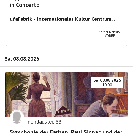
in Concerto
ufaFabrik - Internationales Kultur Centrum
,
Viktoriastraße 10-18, 12105 Berlin, U
Ullsteinstraße Ausgang Viktoriastraße
ANMELDEFRIST
VORBEI
Sa, 08.08.2026
Sa, 08.08.2026
10:00
mondauster
,
63
Symphonie der Farben. Paul Signac und der