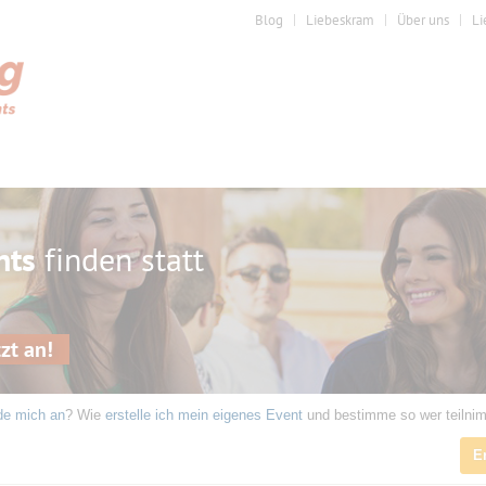
Blog
Liebeskram
Über uns
Li
nts
finden statt
zt an!
de mich an
? Wie
erstelle ich mein eigenes Event
und bestimme so wer teilni
E