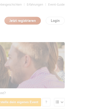
ebesgeschichten
Erfahrungen
Event-Guide
Jetzt registrieren
Login
mmt?
rstelle dein eigenes Event
?