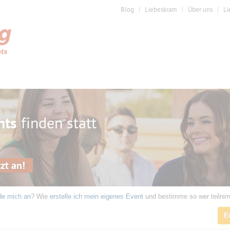
Blog
Liebeskram
Über uns
Li
nts
finden statt
zt an!
de mich an
? Wie
erstelle ich mein eigenes Event
und bestimme so wer teilni
E