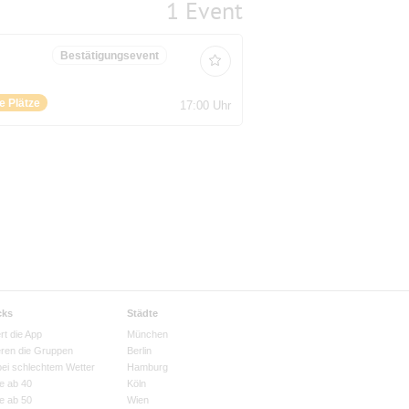
1 Event
Bestätigungsevent
ie Plätze
17:00 Uhr
cks
Städte
rt die App
München
eren die Gruppen
Berlin
bei schlechtem Wetter
Hamburg
e ab 40
Köln
e ab 50
Wien