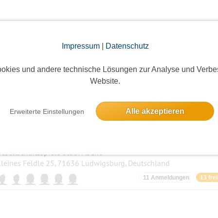
Impressum
|
Datenschutz
REATIV MITTAG Malen in der KreativWerk Weststadt LB
G2, Pflugfelder Str. 23, 71636 Ludwigsburg, Deutschland
okies und andere technische Lösungen zur Analyse und Verbe
Website.
3 Anmeldungen
4 freie 
Alle akzeptieren
Erweiterte Einstellungen
esellschaftsspiele StuSi Abend
leines Feldle 25, 71636 Ludwigsburg, Deutschland
11 Anmeldungen
13 fre