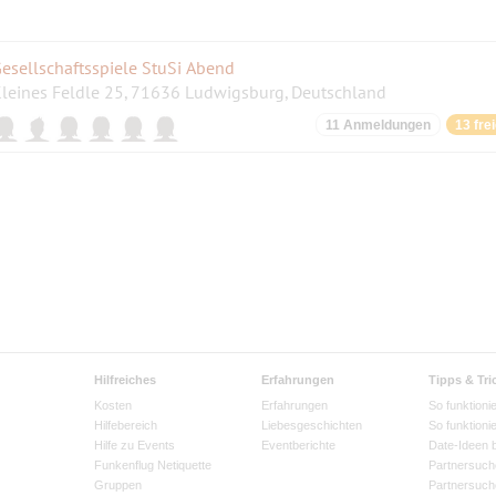
esellschaftsspiele StuSi Abend
leines Feldle 25, 71636 Ludwigsburg, Deutschland
11 Anmeldungen
13 fre
Hilfreiches
Erfahrungen
Tipps & Tri
Kosten
Erfahrungen
So funktionie
Hilfebereich
Liebesgeschichten
So funktioni
Hilfe zu Events
Eventberichte
Date-Ideen 
Funkenflug Netiquette
Partnersuch
Gruppen
Partnersuch