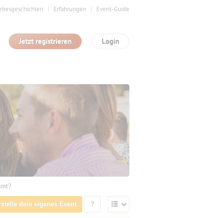
ebesgeschichten
Erfahrungen
Event-Guide
Jetzt registrieren
Login
mmt?
rstelle dein eigenes Event
?